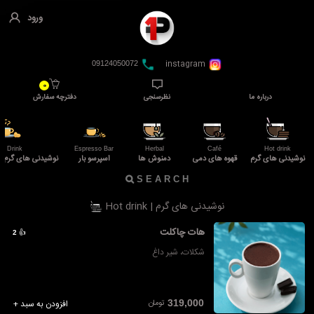
ورود
instagram
09124050072
0
درباره ما
نظرسنجی
دفترچه سفارش
ot Drink
Espresso Bar
Herbal
Café
Hot drink
نوشیدنی های گرم
قهوه های دمی
دمنوش ها
اسپرسو بار
نوشیدنی های گرم بر
نوشیدنی های گرم | Hot drink
هات چاکلت
👍
2
شکلات، شیر داغ
تومان
319,000
افزودن به سبد +