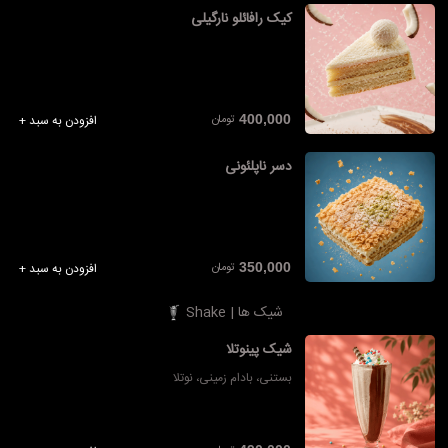
کیک رافائلو نارگیلی
تومان
400,000
افزودن به سبد +
دسر ناپلئونی
تومان
350,000
افزودن به سبد +
شیک ها | Shake
شیک پینوتلا
بستنی، بادام زمینی، نوتلا