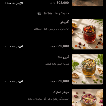
تومان
308,000
افزودن به سبد +
دمنوش ها | Herbal
آفرینش
چای ترش، ریز میوه های استوایی
تومان
350,000
افزودن به سبد +
گرین منتا
سیب، لیمو، نعنا فلفلی
تومان
350,000
افزودن به سبد +
جوهر الملوک
جنسینگ,زعفران,هل,گل محمدی,نبات