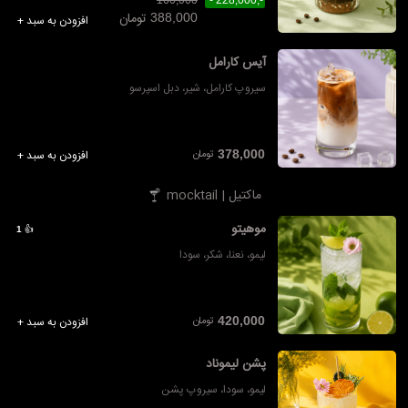
160,000
-,228,000 -
تومان
388,000
افزودن به سبد +
آیس کارامل
سیروپ کارامل، شیر، دبل اسپرسو
تومان
378,000
افزودن به سبد +
ماکتیل | mocktail
موهیتو
👍
1
لیمو، نعنا، شکر، سودا
تومان
420,000
افزودن به سبد +
پشن لیموناد
لیمو، سودا، سیروپ پشن