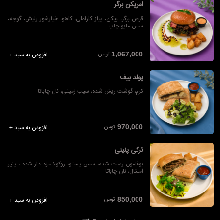
امریکن برگر
قرص برگر، بیکن، پیاز کاراملی، کاهو، خیارشور رلیش، گوجه،
سس مایو چاپ
تومان
1,067,000
افزودن به سبد +
پولد بیف
کرم، گوشت ریش شده، سیب زمینی، نان چاباتا
تومان
970,000
افزودن به سبد +
ترکی پنینی
بوقلمون رست شده، سس پستو، روکولا مزه دار شده ، پنیر
امنتال، نان چاباتا
تومان
850,000
افزودن به سبد +