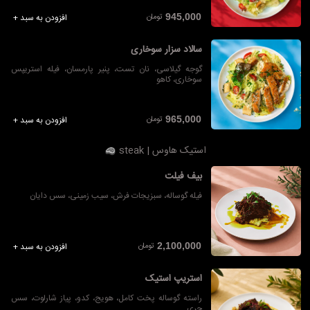
تومان
945,000
افزودن به سبد +
سالاد سزار سوخاری
گوجه گیلاسی، نان تست، پنیر پارمسان، فیله استریپس
سوخاری، کاهو
تومان
965,000
افزودن به سبد +
استیک هاوس | steak
بیف فیلت
فیله گوساله، سبزیجات فرش، سیب زمینی، سس دایان
تومان
2,100,000
افزودن به سبد +
استریپ استیک
راسته گوساله پخت کامل، هویج، کدو، پیاز شارلوت، سس
چری