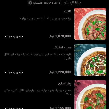
پیتزا ناپولیتن | pizza napoletana
تاکینو
بوقلمون دودی، پنیر امنتال، سس بیزیل، روکولا
تومان
1,078,000
افزودن به سبد +
سیر و استیک
قارچ مزه دار شده، کرم، پنیر موزارلا، استیک ورقه ای، فلفل
کاپی
تومان
1,220,000
افزودن به سبد +
پیتزا بیکن
سس مارینارا، پنیر موزارلا، پنیر پارمزان، فلفل کاپی، بیکن
100٪
تومان
1,155,000
افزودن به سبد +