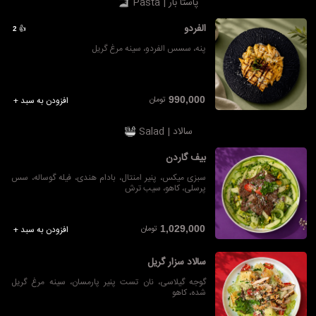
پاستا بار | Pasta
الفردو
👍
2
پنه، سسس الفردو، سینه مرغ گریل
تومان
990,000
افزودن به سبد +
سالاد | Salad
بیف گاردن
سبزی میکس، پنیر امنتال، بادام هندی، فیله گوساله، سس
پرسلی، کاهو، سیب ترش
تومان
1,029,000
افزودن به سبد +
سالاد سزار گریل
گوجه گیلاسی، نان تست پنیر پارمسان، سینه مرغ گریل
شده، کاهو