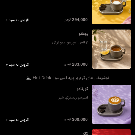
تومان
294,000
افزودن به سبد +
رومانو
2 انس اسپرسو، لیمو ترش
تومان
283,000
افزودن به سبد +
نوشیدنی های گرم بر پایه اسپرسو | Hot Drink
کورتادو
اسپرسو ریسترتو، شیر
تومان
300,000
افزودن به سبد +
لاته