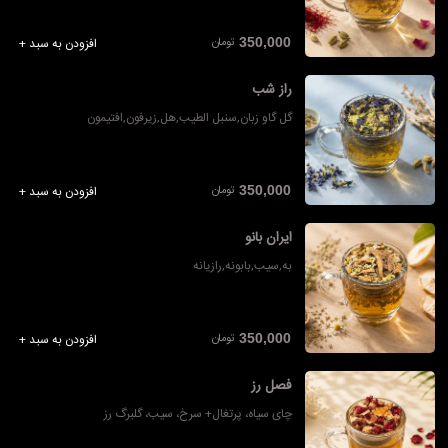
تومان
350,000
افزودن به سبد +
راز شب
گل گاو زبان,سنبل الطیب,هل,زیرفون,افتیمون
تومان
350,000
افزودن به سبد +
ایران بانو
به,سیب,بابونه,رازیانه
تومان
350,000
افزودن به سبد +
فصل رز
چای سیاه، پرتغال+ سرخ، سیب، گلبرگ رز