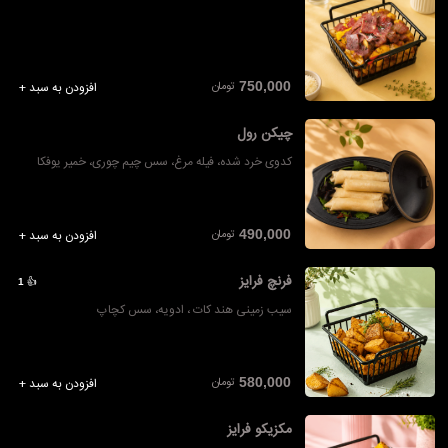
تومان
750,000
افزودن به سبد +
چیکن رول
کدوی خرد شده، فیله مرغ، سس چیم چوری، خمیر یوفکا
تومان
490,000
افزودن به سبد +
فرنچ فرایز
👍
1
سیب زمینی هند کات ، ادویه، سس کچاپ
تومان
580,000
افزودن به سبد +
مکزیکو فرایز