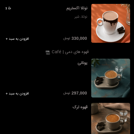
نوتلا اکستریم
👍
1
نوتلا، شیر
تومان
330,000
افزودن به سبد +
قهوه های دمی | Café
یونانی
تومان
297,000
افزودن به سبد +
قهوه ترک