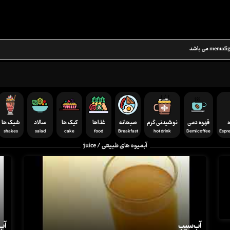
ه
قهوه دمی
نوشیدنی گرم
صبحانه
غذاها
کیک ها
سالاد
شیک ها
shakes
salad
cake
food
Breakfast
hot drink
Demi coffee
Espre
آبمیوه های طبیعی / juice
آب سیب
آب