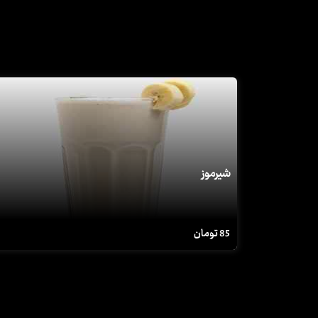
شیرموز
85
تومان