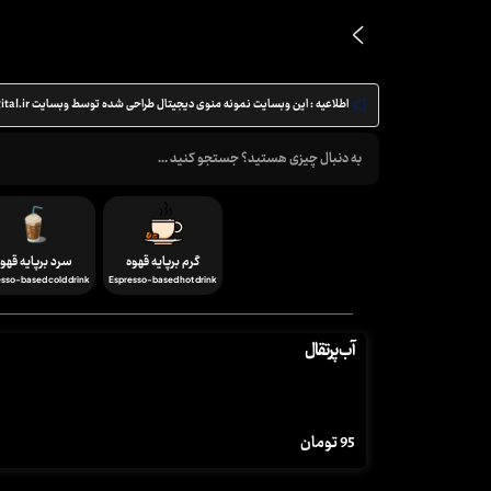
اطلاعیه :
این وبسایت نمونه منوی دیجیتال طراحی شده توسط وبسایت menudigital.ir می باشد
گرم برپایه قهوه
سرد برپایه قهو
sso-based cold drink
Espresso-based hot drink
آب پرتقال
95
تومان