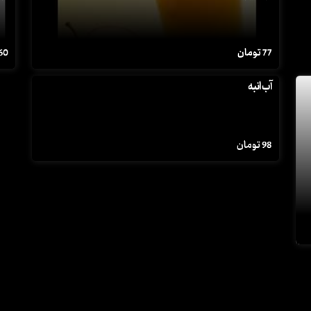
77
تومان
60
آب انبه
98
تومان