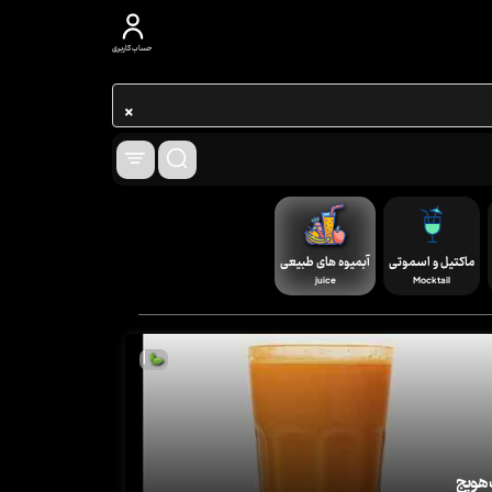
حساب کاربری
×
ماکتیل و اسموتی
آبمیوه های طبیعی
juice
Mocktail
|
 هویج