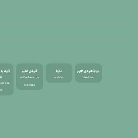
خواردنەوەی گەرم
ماچا
قاوەی گەرم
قاوە بە 
شی
coffee based on
matcha
Hot drinks
based on
espresso
ilk