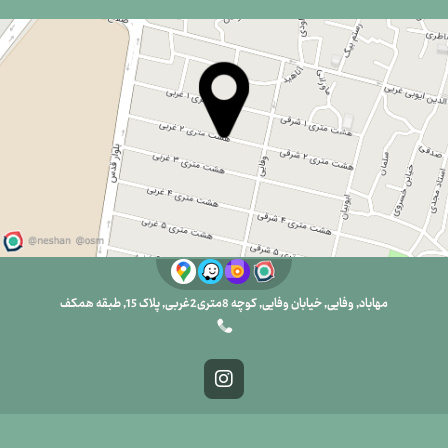
مهاباد, وفایی, خیابان وفایی, کوچه 8متری2غربی, پلاک 15, طبقه همکف