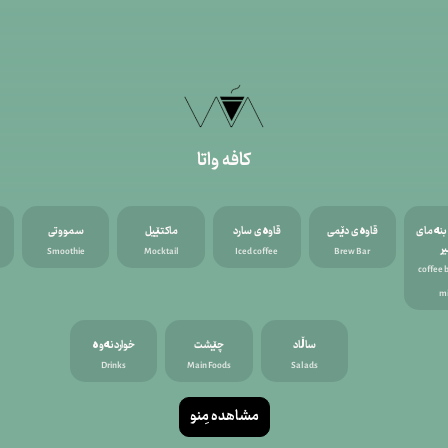
کافه واتا
بنەمای
قاوەی دێمی
قاوەی سارد
ماکتێيل
سمووتی
ر
Smoothie
Mocktail
Iced coffee
Brew Bar
coffee 
m
ساڵاد
چێشت
خواردنەوە
Drinks
Main Foods
Salads
مشاهده مِنو