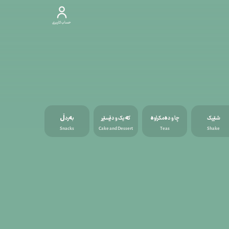
حساب کاربری
شێیک
چا و دەمکراوە
کەیک و دێسێر
بەردڵ
Snacks
Cake and Dessert
Teas
Shake