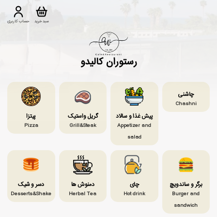
سبد خرید
حساب کاربری
رستوران کالیدو
چاشنی
Chashni
پیش غذا و سالاد
گریل واستیک
پیتزا
Pizza
Grill&Steak
Appetizer and
salad
برگر و ساندویچ
چای
دمنوش ها
دسر و شیک
Desserts&Shake
Herbal Tea
Hot drink
Burger and
sandwich