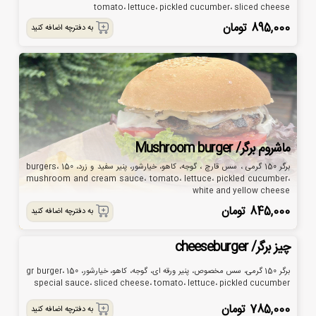
tomato، lettuce، pickled cucumber، sliced ​​cheese
895,000
تومان
به دفترچه اضافه کنید
ماشروم برگر/ Mushroom burger
برگر 150 گرمی ، سس قارچ ، گوجه، کاهو، خیارشور، پنیر سفید و زرد، 150 burgers،
mushroom and cream sauce، tomato، lettuce، pickled cucumber،
white and yellow cheese
845,000
تومان
به دفترچه اضافه کنید
چیز برگر/ cheeseburger
برگر 150 گرمی، سس مخصوص، پنیر ورقه ای، گوجه، کاهو، خیارشور، 150 gr burger،
special sauce، sliced ​​cheese، tomato، lettuce، pickled cucumber
785,000
تومان
به دفترچه اضافه کنید