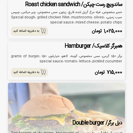
ساندویچ رست چیکن/ Roast chicken sandwich
خمیر مخصوص، فیله مرغ گریل شده، قارچ، زیتون، سس مخصوص، پنیر میکس، چیپس
سیب زمینی، Special dough، grilled chicken fillet، mushrooms، olives،
special sauce، mixed cheese، potato chips
1,025,000
تومان
به دفترچه اضافه کنید
همبرگر کلاسیک/ Hamburger
برگر 150 گرمی، سس مخصوص، گوجه، کاهو، خیارشور، 150 grams of burger،
special sauce، tomato، lettuce، pickled cucumber
715,000
تومان
به دفترچه اضافه کنید
دبل برگر/ Double burger