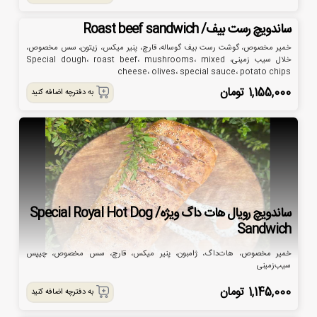
ساندویچ رست بیف/ Roast beef sandwich
خمیر مخصوص، گوشت رست بیف گوساله، قارچ، پنیر میکس، زیتون، سس مخصوص،
خلال سیب زمینی، Special dough، roast beef، mushrooms، mixed
cheese، olives، special sauce، potato chips
1,155,000
تومان
به دفترچه اضافه کنید
ساندویچ رویال هات داگ ویژه/ Special Royal Hot Dog
Sandwich
خمیر مخصوص، هات‌داگ، ژامبون، پنیر میکس، قارچ، سس مخصوص، چیپس
سیب‌زمینی
1,145,000
تومان
به دفترچه اضافه کنید