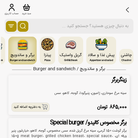
سبد خرید
حساب کاربری
چاشنی
پیش غذا و سالاد
گریل واستیک
پیتزا
برگر و ساندویچ
چ
ink
Burger and sandwich
Pizza
Grill&Steak
Appetizer and salad
Chashni
برگر و ساندویچ / Burger and sandwich
زینگر‌برگر
سینه مرغ سوخاری، ژامبون، پنیرگودا، گوجه، کاهو، سس
865,000
تومان
به دفترچه اضافه کنید
برگر مخصوص کالیدو/ Special burger
برگر گوشت 150 گرمی، سینه مرغ گریل شده، سس مخصوص، گوجه، کاهو، خیارشور، پنیر
ورقه ای، 150g meat burger، grilled chicken breast، special sauce،