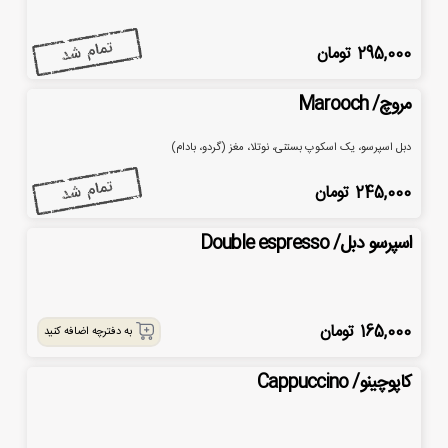
295,000
تومان
مروچ/ Marooch
دبل اسپرسو، یک اسکوپ بستنی، نوتلا، مغز (گردو، بادام)
245,000
تومان
اسپرسو دبل/ Double espresso
165,000
تومان
به دفترچه اضافه کنید
کاپوچینو/ Cappuccino