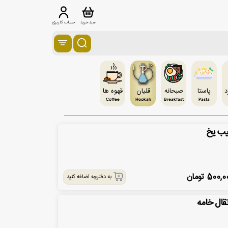
سبد خرید
حساب کاربری
د
پاستا
صبحانه
قلیان
قهوه ها
Coffee
Hookah
Breakfast
Pasta
ب یخ
500,0
تومان
به دفترچه اضافه کنید
تقال خامه