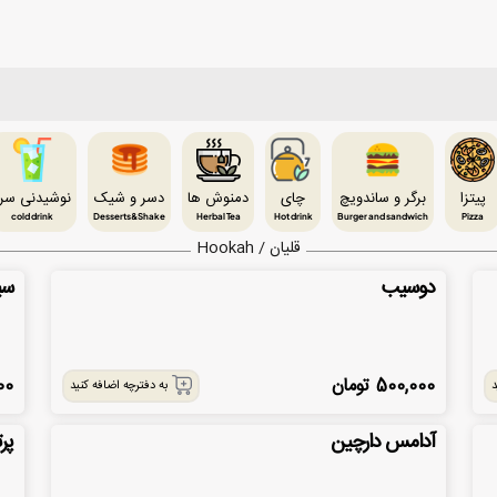
پیتزا
برگر و ساندویچ
چای
دمنوش ها
دسر و شیک
نوشیدنی سر
cold drink
Desserts&Shake
Herbal Tea
Hot drink
Burger and sandwich
Pizza
قلیان / Hookah
دوسیب
سی
500,000
تومان
00
د
به دفترچه اضافه کنید
آدامس دارچین
پر