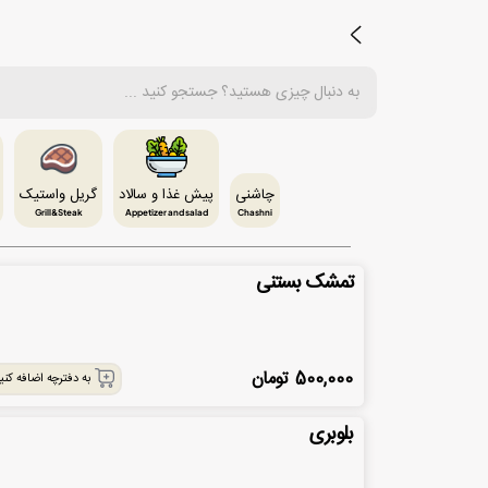
چاشنی
پیش غذا و سالاد
گریل واستیک
Grill&Steak
Appetizer and salad
Chashni
تمشک بستنی
500,000
تومان
به دفترچه اضافه کنی
بلوبری