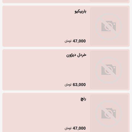
باربیکیو
تومان
47,000
خردل دیژون
تومان
63,000
رنچ
تومان
47,000