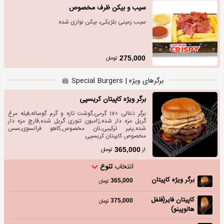
سیب و بیکن ظرف مخصوص
سیب زمینی بلژیکی، بیکن نواری شده
تومان
275,000
برگرهای ویژه | Special Burgers
برگر ویژه کاپیتان کریسپی
برگر ذغالی 170 گرمی,گوشت تازه و گرم گوساله,فیله مرغ
گریل مزه دار شده,ژامبون تنوری گریل شده,قارچ مزه دار
شده,پنیر ترکیبی,نان مخصوص,کاهو فرانسوی,سس
مخصوص کاپیتان کریسپی
از
تومان
365,000
انتخاب
تنوع
برگر ویژه کاپیتان
365,000
تومان
کاپیتان فایر(فلفل
375,000
تومان
هالوپینو)