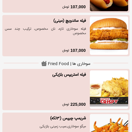
تومان
107,000
فیله ساندویچ (مینی)
فیله سوخاری تازه، نان مخصوص، ترکیب چند سس
مخصوص
تومان
107,000
سوخاری ها | Fried Food
فیله استریپس بلژیکی
تومان
225,000
شریمپ چیپس (3تکه)
میگو سوخاری,سیب زمینی بلژیکی