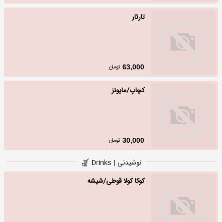
تارتار
تومان
63,000
کچاپ/مایونز
تومان
30,000
نوشیدنی | Drinks
کوکا کولا قوطی/شیشه