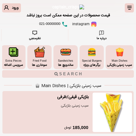
ورود
قیمت محصولات در این صفحه ممکن است بروز نباشد
instagram
021-00000000
درباره ما
نظرسنجی
Extra Pieces
Fried Food
Sandwiches
Special Burgers
Main Dishes
سیب زمینی بلژیکی
برگرهای ویژه
ساندویچ ها
سوخاری ها
سرویس اضافه
سیب زمینی بلژیکی | Main Dishes
بلژیکی قیفی/ظرفی
سیب زمینی بلژیکی
تومان
185,000