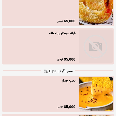
تومان
65,000
فیله سوخاری اضافه
تومان
95,000
سس گرم | Dips
دیپ چدار
تومان
85,000