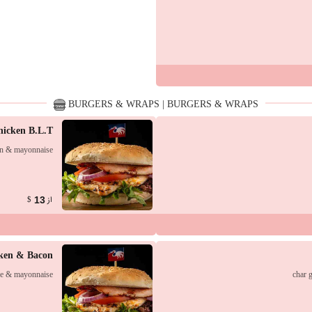
BURGERS & WRAPS | BURGERS & WRAPS
hicken B.L.T
acon & mayonnaise
از
13
$
ken & Bacon
tuce & mayonnaise
char g