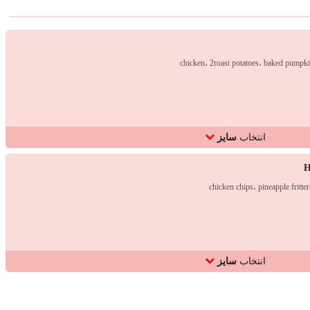
chicken، 2roast potatoes، baked pumpk
انتخاب
سایز
H
chicken chips، pineapple fritter
انتخاب
سایز