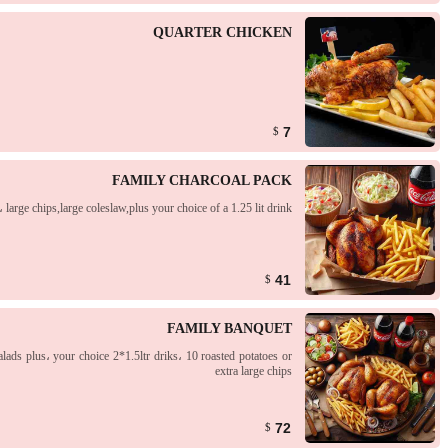
QUARTER CHICKEN
7
$
FAMILY CHARCOAL PACK
 large chips,large coleslaw,plus your choice of a 1.25 lit drink
41
$
FAMILY BANQUET
ads plus، your choice 2*1.5ltr driks، 10 roasted potatoes or
extra large chips
72
$