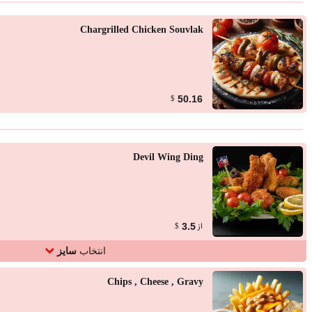
Chargrilled Chicken Souvlak
50.16
$
Devil Wing Ding
از
3.5
$
انتخاب
سایز
Chips , Cheese , Gravy