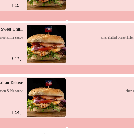
از
15
$
Sweet Chilli
sweet chilli sauce
char grilled breast fil
از
13
$
allan Deluxe
 bacon & bb sauce
char g
از
14
$