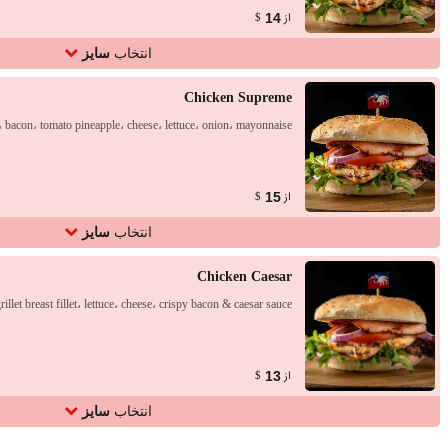
از
14
$
انتخاب
سایز
Chicken Supreme
let، bacon، tomato pineapple، cheese، lettuce، onion، mayonnaise
از
15
$
انتخاب
سایز
Chicken Caesar
rillet breast fillet، lettuce، cheese، crispy bacon & caesar sauce
از
13
$
انتخاب
سایز