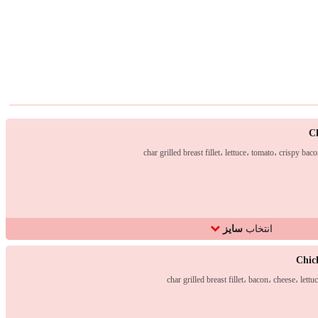
C
char grilled breast fillet، lettuce، tomato، crispy b
انتخاب
سایز
Chic
char grilled breast fillet، bacon، cheese، let