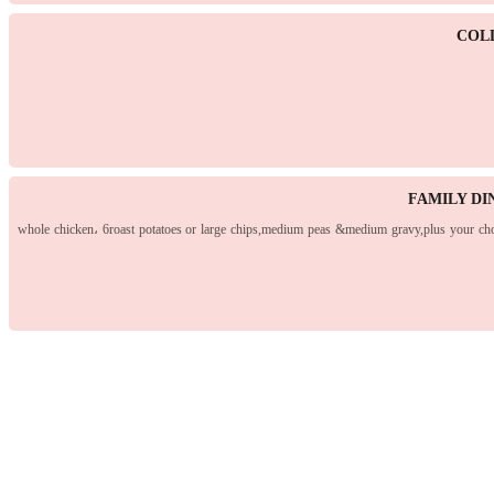
COL
FAMILY DI
whole chicken، 6roast potatoes or large chips,medium peas &medium gravy,plus your choi