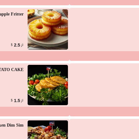
apple Fritter
از
2.5
$
TATO CAKE
از
1.5
$
ken Dim Sim