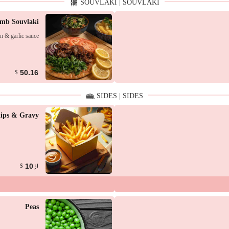
SOUVLAKI | SOUVLAKI
amb Souvlaki
on & garlic sauce
50.16
$
SIDES | SIDES
ips & Gravy
از
10
$
Peas