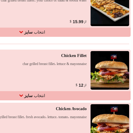
char grilled breast fillets، your choice of salad & 600ml water
از
15.99
$
انتخاب
سایز
Chicken Fillet
char grilled breast fillet، lettuce & mayonnaise
از
12
$
انتخاب
سایز
Chicken Avocado
rilled breast fillet، fresh avocado، lettuce، tomato، mayonnaise