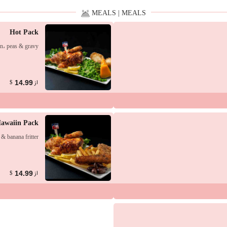
MEALS | MEALS
Hot Pack
in، peas & gravy
از
14.99
$
awaiin Pack
 & banana fritter
از
14.99
$