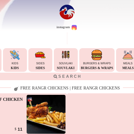
instagram
KIDS
SIDES
SOUVLAKI
BURGERS & WRAPS
MEALS
KIDS
SIDES
SOUVLAKI
BURGERS & WRAPS
MEALS
FREE RANGR CHICKENS | FREE RANGR CHICKENS
F CHICKEN
11
$