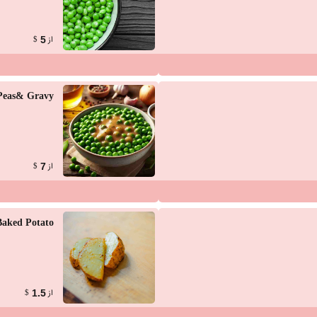
از
5
$
Peas& Gravy
از
7
$
Baked Potato
از
1.5
$