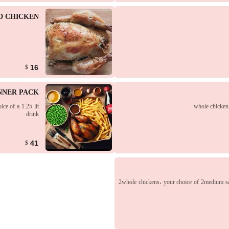
D CHICKEN
16
$
NNER PACK
ce of a 1.25 lit
whole chicken،
drink
41
$
2whole chickens، your choice of 2medium sal