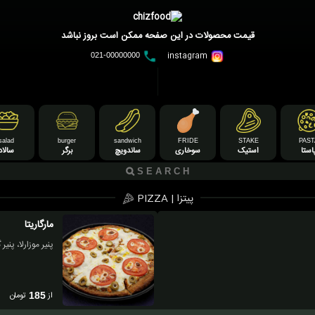
قیمت محصولات در این صفحه ممکن است بروز نباشد
instagram
021-00000000
salad
burger
sandwich
FRIDE
STAKE
PAST
استا
استیک
سوخاری
ساندویچ
برگر
سالاد
پیتزا | PIZZA
مارگاریتا
پنیر موزارلا، پنی
از
تومان
185