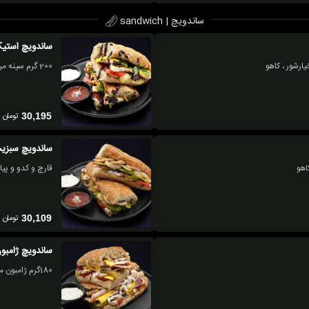
ساندویچ | sandwich
ساندویچ است
200 گرم سینه مرغ گریل ، سس پنیر ، پنیر چدار ، سس باربیکیو ، گوجه ، خیارشور ، ریحون
تومان
30,195
ساندویچ سبزی
قارچ و کدو و پیا
تومان
30,109
ساندویچ ژامبون
180گرم ژامبون مرغ تنوری، پنیر چدار، سس ، قارچ، گوجه، خیارشور ،کاهو