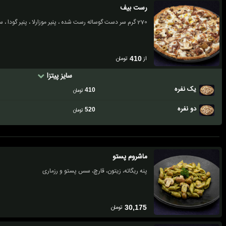
رست بیف
270 گرم سر دست گوساله رست شده ، پنیر موزارلا ، پنیر گودا ، سس قارچ ، زیتون
از
تومان
410
سایز پیتزا
یک نفره
410
تومان
دو نفره
520
تومان
ماشروم پستو
پنه ریگاته، زیتون، قارچ، سس پستو و رزماری
تومان
30,175