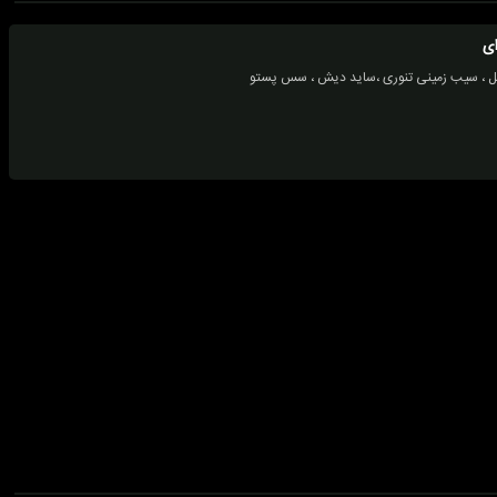
ای
یل ، سیب زمینی تنوری ،ساید دیش ، سس پستو