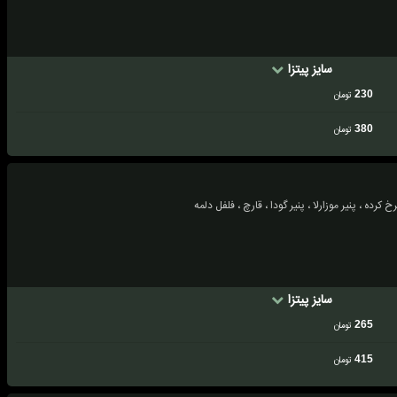
سایز پیتزا
230
تومان
380
تومان
رده ، پنیر موزارلا ، پنیر گودا ، قارچ ، فلفل دلمه
سایز پیتزا
265
تومان
415
تومان