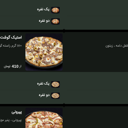
یک نفره
دو نفره
استیک گوشت
لفل دلمه ، زیتون
170 گرم راسته گوساله گریل ، پنیر موزارلا ، پنیر گودا ، قارچ ، زیتون
از
تومان
410
یک نفره
دو نفره
پپرونی
پپرونی ، پنیر موزا