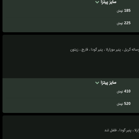
سایز پیتزا
185
تومان
225
تومان
سایز پیتزا
410
تومان
520
تومان
رلا ، پنیر گودا ، فلفل تند