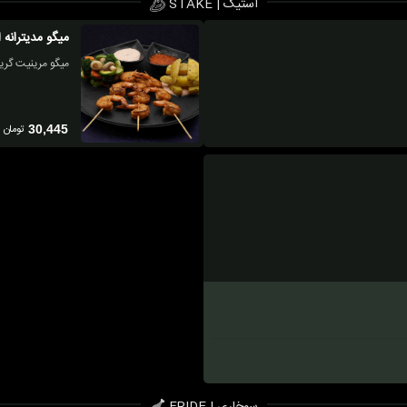
استیک | STAKE
میگو مدیترانه 
میگو مرینیت گر
تومان
30,445
سوخاری | FRIDE