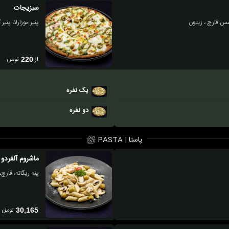
سبزیجات
پنیر موزارلا، پنی
از
تومان
220
یک نفره
دو نفره
پاستا | PASTA
ماشروم آلفردو
پنه ریگاته، قارچ
تومان
30,165