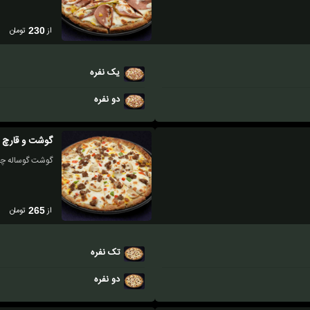
از
تومان
230
یک نفره
دو نفره
گوشت و قارچ
گوشت گوساله چرخ ک
از
تومان
265
تک نفره
دو نفره