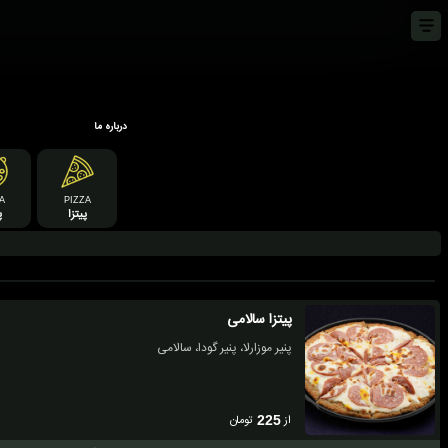
درباره ما
A
PIZZA
پیتزا
پ
پیتزا سالامی
پنیر موزارلا، پنیر گودا، سالامی
از
تومان
225