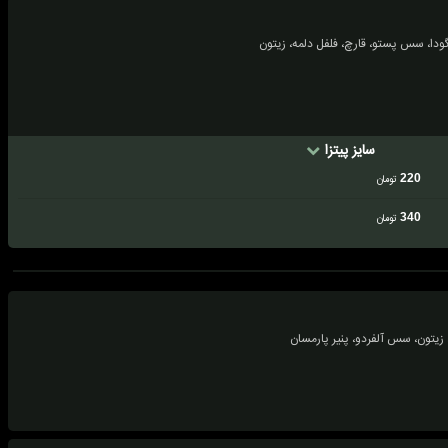
ر گودا، سس پستو، قارچ، فلفل دلمه، زیتون
سایز پیتزا
220
تومان
340
تومان
، زیتون، سس آلفردو، پنیر پارمسان