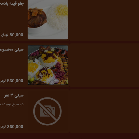
چلو قیمه بادم
تومان
80,000
سینی مخصوص 
تومان
530,000
سینی ۳ نفر
دو سیخ کوبیده نگینی ۱ سیخ جوجه ران سوخا
تومان
360,000