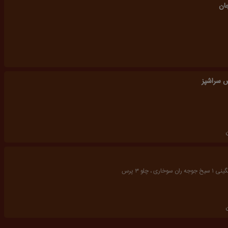
جان
سراشپز
ری ، چلو ۳ پرس