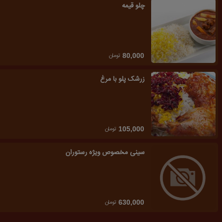
چلو قیمه
تومان
80,000
زرشک پلو با مرغ
تومان
105,000
سینی مخصوص ویژه رستوران
تومان
630,000