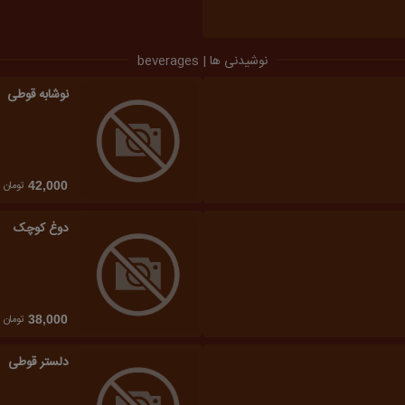
نوشیدنی ها | beverages
نوشابه قوطی
تومان
42,000
دوغ کوچک
تومان
38,000
دلستر قوطی