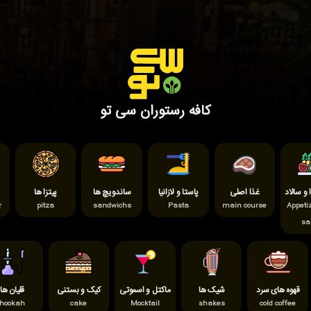
کافه رستوران سی تو
و سالاد
غذا اصلی
پاستا و لازانیا
ساندویچ ها
پیتزا ها
r
pitza
sandwichs
Pasta
main course
Appeti
sa
قهوه های سرد
شیک ها
ماکتل و اسموتی
کیک و بستنی
قلیان ها
hookah
cake
Mocktail
shakes
cold coffee