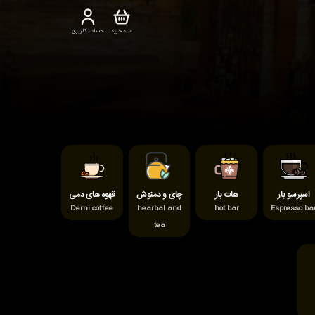
سبد خرید
حساب کاربری
اسپرسو بار
هات بار
چای و دمنوش
قهوه های دمی
Demi coffee
hearbal and
hot bar
Espresso ba
tea