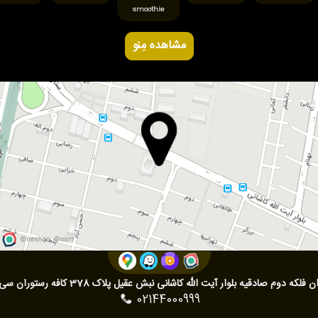
smoothie
مشاهده مِنو
 فلکه دوم صادقیه بلوار آیت الله کاشانی نبش عقیل پلاک 378 کافه رستوران سی تو
02144000999