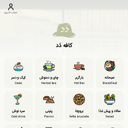
حساب کاربری
کافه دَد
صبحانه
بار گرم
چای و دمنوش
کیک و دسر
Cake
Herbal tea
Hot Bar
Breakfast
سالاد و پیش غذا
بروچتا
پنینی
سرد نوش
Cold drink
Panini
fetta bruciata
Salad