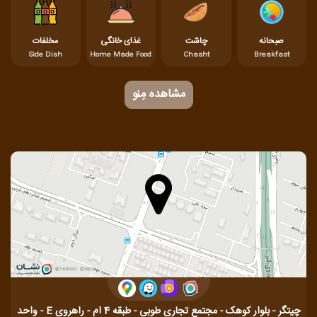
صبحانه
چاشت
غذای خانگی
مخلفات
Side Dish
Home Made Food
Chasht
Breakfast
مشاهده مِنو
چیتگر - بلوار کوهک - مجتمع تجاری طوبی - طبقه 4 ام - راهروی E - واحد