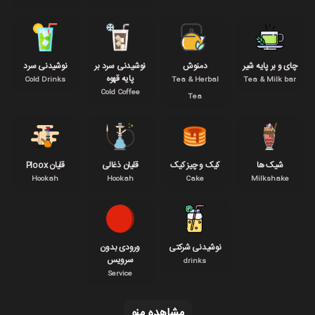
چای و بر پایه شیر
دمنوش
نوشیدنی سرد بر
نوشیدنی سرد
پایه قهوه
Cold Drinks
Tea & Herbal
Tea & Milk bar
Cold Coffee
Tea
شیک ها
کیک و چیز کیک
قلیان ذغالی
قلیان Ploox
Hookah
Hookah
Cake
Milkshake
نوشیدنی شرکتی
ورودی بدون
سرویس
drinks
Service
مشاهده مِنو