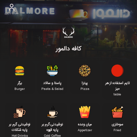
حساب کاربری
کافه دالمور
تایم استفاده از هر
پیتزا
پاستا و سالاد
برگر
میز
Burger
Pasta & Salad
Pizza
table
سوخاری
میان وعده
نوشیدنی گرم بر
نوشیدنی گرم بر
پایه قهوه
پایه شکلات
Appetizer
Fried
Hot Drinks
Cold Coffee