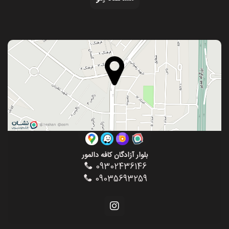
بلوار آزادگان کافه دالمور
09302436146
09035693259