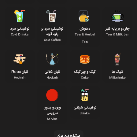
چای و بر پایه شیر
دمنوش
نوشیدنی سرد بر
نوشیدنی سرد
پایه قهوه
Cold Drinks
Tea & Herbal
Tea & Milk bar
Cold Coffee
Tea
شیک ها
کیک و چیز کیک
قلیان ذغالی
قلیان Ploox
Hookah
Hookah
Cake
Milkshake
نوشیدنی شرکتی
ورودی بدون
سرویس
drinks
Service
مشاهده مِنو