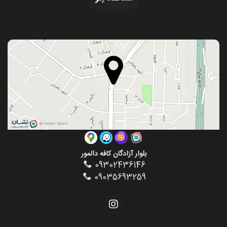
بلوار آزادگان کافه دالمور
09302436146
09035693259