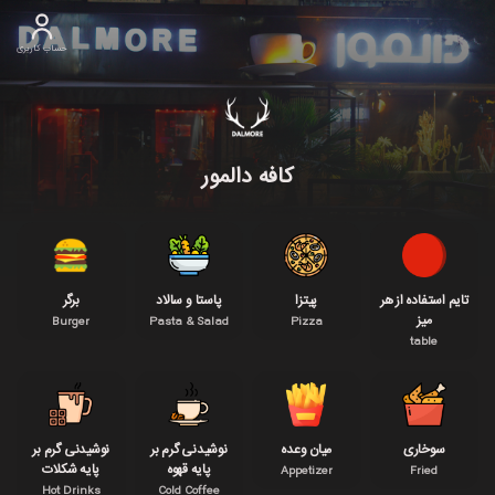
حساب کاربری
کافه دالمور
تایم استفاده از هر
پیتزا
پاستا و سالاد
برگر
میز
Burger
Pasta & Salad
Pizza
table
سوخاری
میان وعده
نوشیدنی گرم بر
نوشیدنی گرم بر
پایه قهوه
پایه شکلات
Appetizer
Fried
Hot Drinks
Cold Coffee