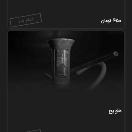
450
تومان
هلو یخ