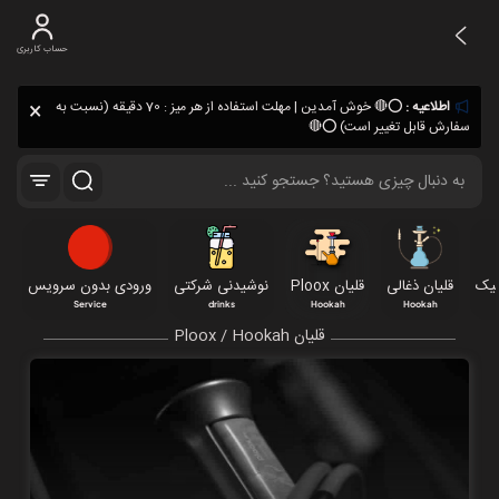
حساب کاربری
×
اطلاعیه :
⭕🔴 خوش آمدین | مهلت استفاده از هر میز : 70 دقیقه (نسبت به
سفارش قابل تغییر است) ⭕🔴
کیک
قلیان ذغالی
قلیان Ploox
نوشیدنی شرکتی
ورودی بدون سرویس
Service
drinks
Hookah
Hookah
قلیان Ploox / Hookah