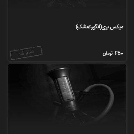
میکس بری(انگور،تمشک)
450
تومان