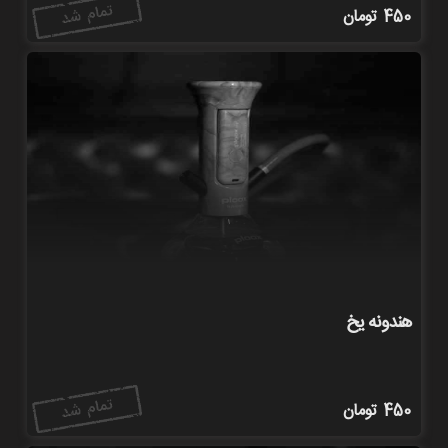
450
تومان
هندونه یخ
450
تومان