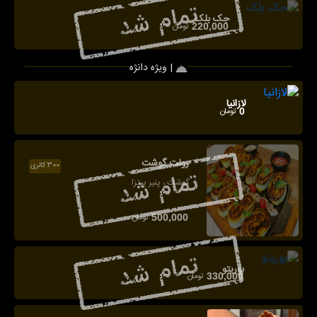
جک بلک
تومان
220,000
ویژه دانژه |
لازانیا
تومان
0
رولت گوشت
300 کالری
گوشت ، پنیر پیتزا
تومان
500,000
بوریتو
تومان
330,000