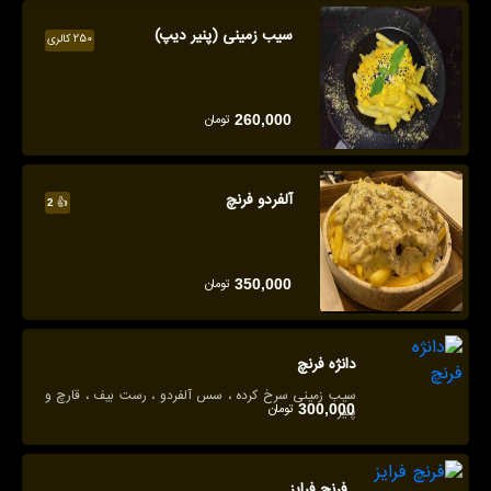
سیب زمینی (پنیر دیپ)
250 کالری
تومان
260,000
آلفردو فرنچ
👍
2
تومان
350,000
دانژه فرنچ
سیب زمینی سرخ کرده ، سس آلفردو ، رست بیف ، قارچ و
تومان
300,000
پنیر
فرنچ فرایز