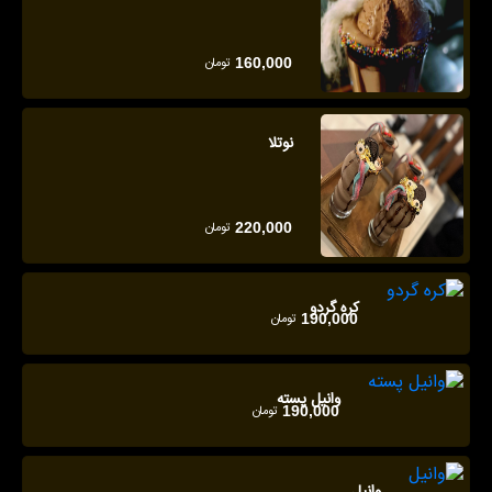
تومان
160,000
نوتلا
تومان
220,000
کره گردو
تومان
190,000
وانیل پسته
تومان
190,000