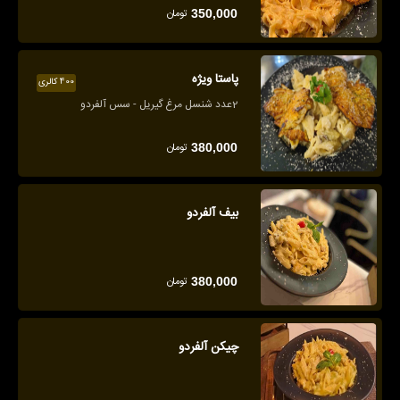
تومان
350,000
پاستا ویژه
400 کالری
2عدد شنسل مرغ گیریل - سس آلفردو
تومان
380,000
بیف آلفردو
تومان
380,000
چیکن آلفردو