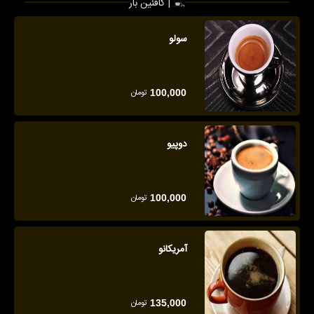
کافئین بار |
سولو
تومان
100,000
دوپیو
تومان
100,000
آمریکانو
تومان
135,000