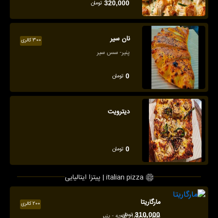
تومان
320,000
نان سیر
300 کالری
پنیر- سس سیر
تومان
0
دیترویت
تومان
0
پیتزا ایتالیایی | italian pizza
مارگاریتا
200 کالری
تومان
310,000
سس مارینارا - گوجه - پنیر