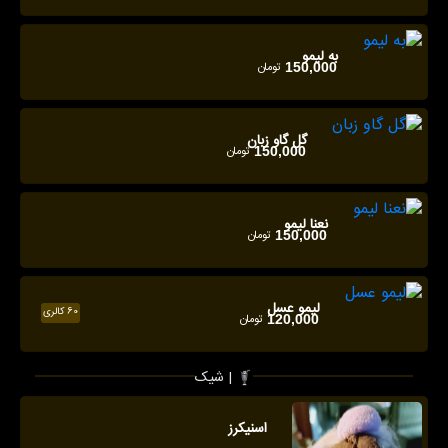
به لیمو
تومان
150,000
گل گاو زبان
تومان
150,000
نعنا لیمو
تومان
150,000
لیمو عسل
60 کالری
تومان
120,000
شیک |
اسنیکرز