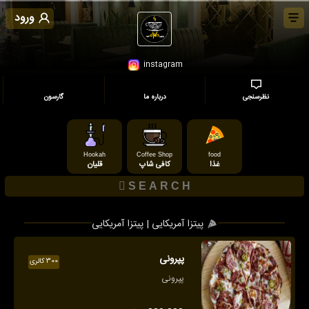
ورود
instagram
نظرسنجی
درباره ما
گارسون
Hookah
Coffee Shop
food
غذا
کافی شاپ
قلیان
پیتزا آمریکایی | پیتزا آمریکایی
پپرونی
300 کالری
پپرونی