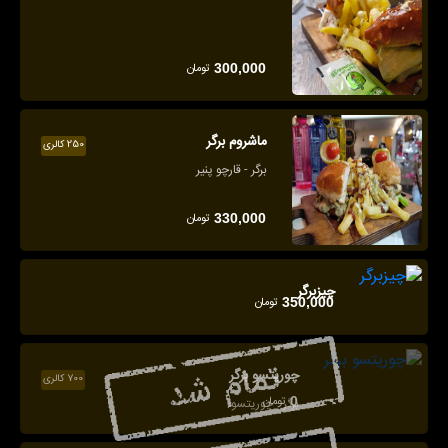
تومان
300,000
ماشروم برگر
250 کالری
برگر - قارچو پنیر
تومان
330,000
چیزبرگر
تومان
350,000
چوریتسو برگر
700 کالری
تومان
0
برگر - چوریتسو