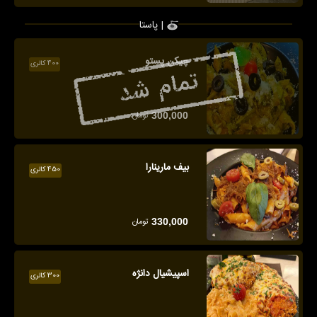
پاستا |
چیکن پستو
400 کالری
تومان
300,000
بیف مارینارا
450 کالری
تومان
330,000
اسپیشیال دانژه
300 کالری