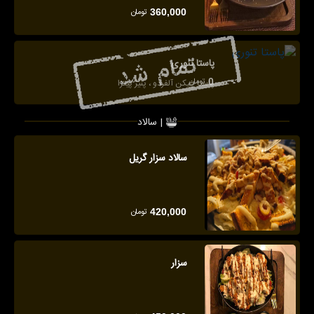
تومان
360,000
پاستا تنوری
تومان
0
پاستا چیکن آلفردو ، پنیر پیتزا
سالاد |
سالاد سزار گریل
تومان
420,000
سزار