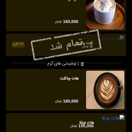
تومان
160,000
فلت وایت
120 کالری
تومان
0
نوشیدنی های گرم |
هات چاکلت
تومان
180,000
هات نوتلا
تومان
155,000