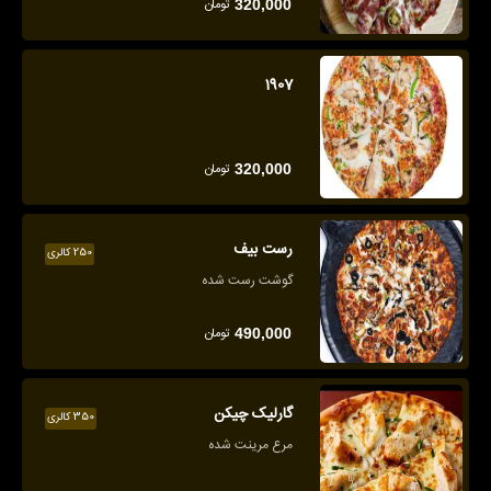
تومان
320,000
1907
تومان
320,000
رست بیف
250 کالری
گوشت رست شده
تومان
490,000
گارلیک چیکن
350 کالری
مرع مرینت شده