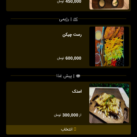
تومان
450,000
رژیمی |
رست چیکن
تومان
600,000
پیش غذا |
اسنک
از
تومان
300,000
انتخاب