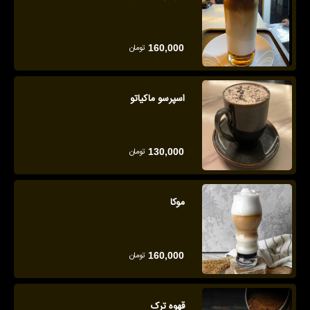
تومان
160,000
اسپرسو ماکیاتو
تومان
130,000
موکا
تومان
160,000
قهوه ترک