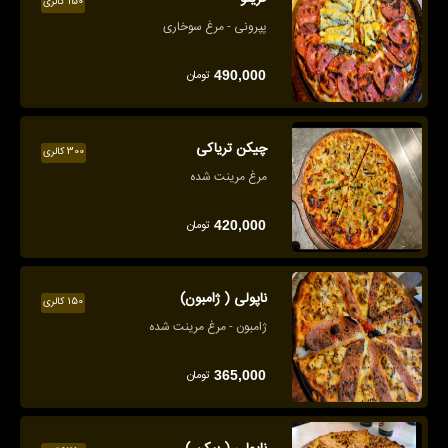
150 کالری
پپرونی - مرغ سوخاری
تومان
490,000
چیکن تریاکی
300 کالری
مرغ مرینت شده
تومان
420,000
ناپولی ( ژامبون)
150 کالری
ژامبون - مرغ مرینت شده
تومان
365,000