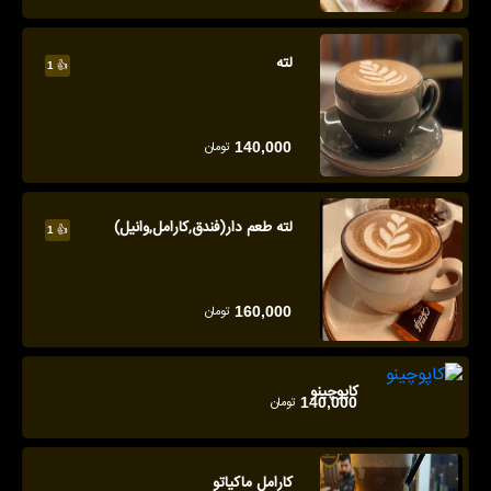
لته
👍
1
تومان
140,000
لته طعم دار(فندق,کارامل,وانیل)
👍
1
تومان
160,000
کاپوچینو
تومان
140,000
کارامل ماکیاتو