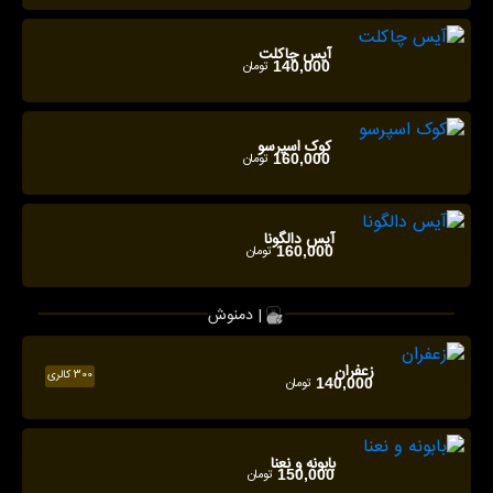
آیس چاکلت
تومان
140,000
کوک اسپرسو
تومان
160,000
آیس دالگونا
تومان
160,000
دمنوش |
زعفران
300 کالری
تومان
140,000
بابونه و نعنا
تومان
150,000