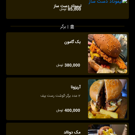
لیموناد دست ساز
تومان
85,000
برگر |
بک گامون
تومان
380,000
آریزونا
2 عدد برگر-گوشت رست بیف
تومان
400,000
مک دونالد