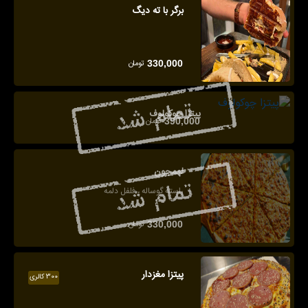
برگر با ته دیگ
تومان
330,000
پیتزا چوکولوف
تومان
390,000
لهمجون
راسته گوساله ، فلفل دلمه
تومان
330,000
پیتزا مغزدار
300 کالری