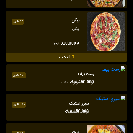
بیکن
42 کالری
بیکن
از
تومان
310,000
انتخاب
رست بیف
250 کالری
تومان
450,000
گوشت خالص رست شده
سیرو استیک
250 کالری
تومان
450,000
گوشت استیکی
فریتو