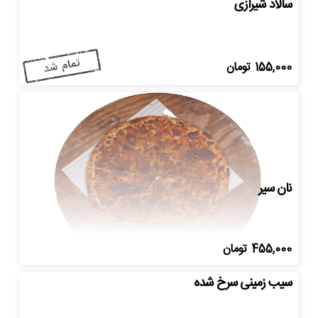
سالاد شیرازی
155,000
تومان
نان سیر
455,000
تومان
سیب زمینی سرخ شده