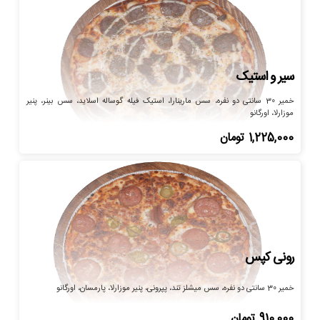
سیر و استیک
خمیر 30 سانتی دو نفره، سس مارینارا، استیک فیله گوساله اسلاید، سس بینر، پنیر
موزارلا، اورگانو
1,225,000
تومان
رونی کپس
خمیر 30 سانتی دو نفره، سس میشلز تند، پپرونی، پنیر موزارلا، پارمسان، اورگانو
910,000
تومان