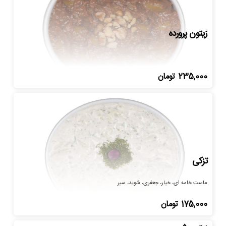
زیتون پرورده
235,000
تومان
تزکی
ماست خامه ای، خیار، جعفری، شوید، سیر
175,000
تومان