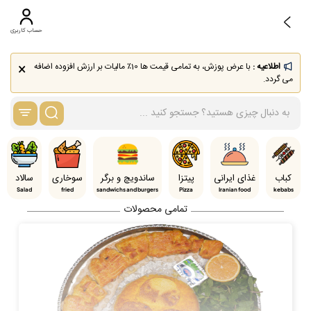
حساب کاربری
×
اطلاعیه :
با عرض پوزش، به تمامی قیمت ها 10٪ مالیات بر ارزش افزوده اضافه
می گردد.
کباب
غذای ایرانی
پیتزا
ساندویچ و برگر
سوخاری
سالاد
Salad
fried
sandwichs and burgers
Pizza
Iranian food
kebabs
تمامی محصولات