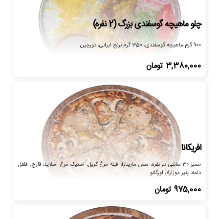
چلو ماهیچه گوسفندی بزرگ (2 نفره)
900 گرم ماهیچه گوسفندی، 350 گرم برنج ایرانی، دورچین
3,380,000
تومان
افریکانا
خمیر 30 سانتی دو نفره، سس مارینارا، فیله مرغ گریل، استیک مرغ اسلاید، قارچ، فلفل
دلمه، پنیر موزارلا، اورگانو
975,000
تومان