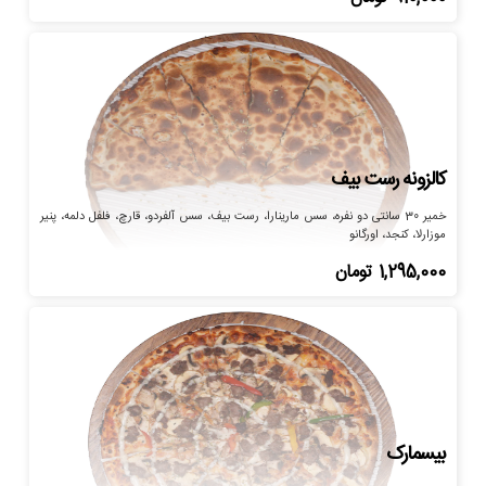
کالزونه رست بیف
خمیر 30 سانتی دو نفره، سس مارینارا، رست بیف، سس آلفردو، قارچ، فلفل دلمه، پنیر
موزارلا، کنجد، اورگانو
1,295,000
تومان
بیسمارک