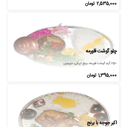
2,535,000
تومان
چلو گوشت قاورمه
250 گرم گوشت قورمه، برنج ایرانی، دورچین
1,395,000
تومان
اکبر جوجه با برنج