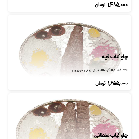
1,485,000
تومان
چلو کباب فیله
220 گرم فیله گوساله، برنج ایرانی، دورچین
1,655,000
تومان
چلو کباب سلطانی