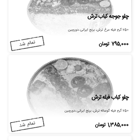
چلو جوجه کباب ترش
250 گرم فیله مرغ ترش، برنج ایرانی ،دورچین
795,000
تومان
چلو کباب فیله ترش
250 گرم فیله گوساله ترش، برنج ایرانی ،دورچین
1,385,000
تومان