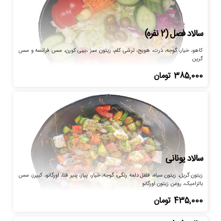
سالاد فصل (2 نفره)
کاهو، خیار، گوجه، ذرت، هویج، ترشی کلم، زیتون سبز ،بیبی کورن، سس فرانسه و سس
گرین
385,000
تومان
سالاد یونانی
زیتون گریل، زیتون سیاه، فلفل دلمه رنگی، گوجه، خیار، پیاز، پنیر فتا، اورگانو، کیپرز، سس
بالزامیک، روغن زیتون اورگانو
435,000
تومان