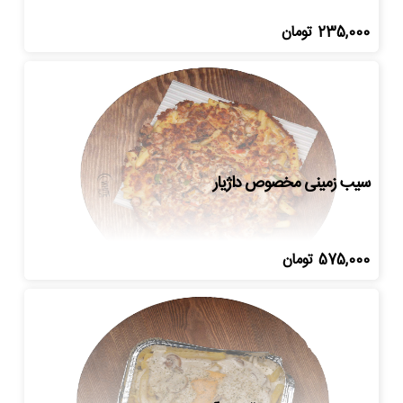
235,000
تومان
سیب زمینی مخصوص داژیار
575,000
تومان