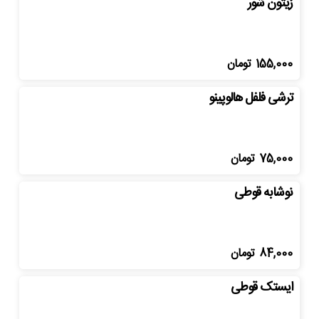
زیتون شور
155,000
تومان
ترشی فلفل هالوپینو
75,000
تومان
نوشابه قوطی
84,000
تومان
ایستک قوطی