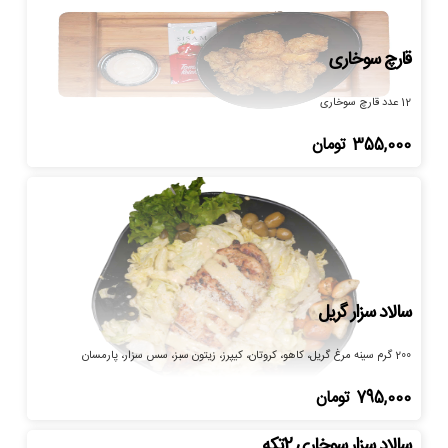
قارچ سوخاری
12 عدد قارچ سوخاری
355,000
تومان
سالاد سزار گریل
200 گرم سینه مرغ گریل، کاهو، کروتان، کیپرز، زیتون سبز، سس سزار، پارمسان
795,000
تومان
سالاد سزار سوخاری 2تکه