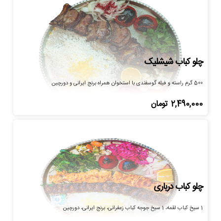
چلو کباب شیشلیک
500 گرم راسته و فیله گوسفندی با استخوان همراه برنج ایرانی و دورچین
2,490,000
تومان
چلو کباب درباری
1 سیخ کباب لقمه، 1 سیخ جوجه کباب زعفرانی، برنج ایرانی، دورچین