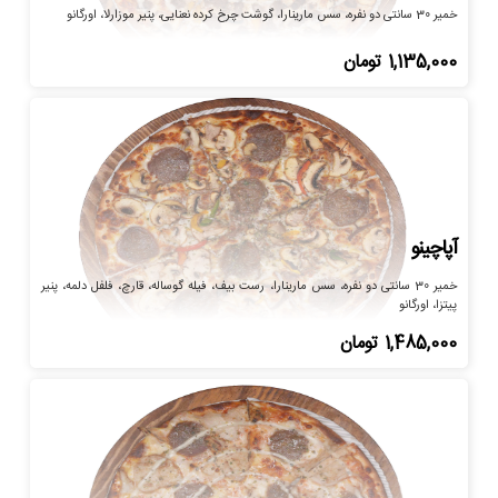
خمیر 30 سانتی دو نفره، سس مارینارا، گوشت چرخ کرده نعنایی، پنیر موزارلا، اورگانو
1,135,000
تومان
آپاچینو
خمیر 30 سانتی دو نفره، سس مارینارا، رست بیف، فیله گوساله، قارچ، فلفل دلمه، پنیر
پیتزا، اورگانو
1,485,000
تومان