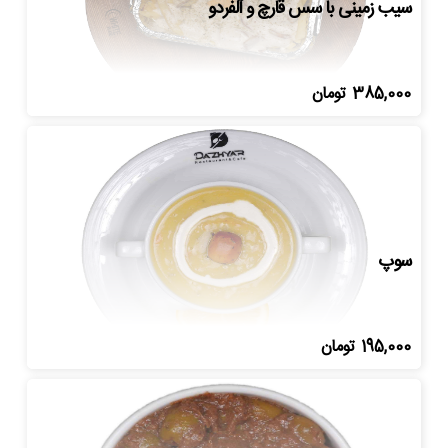
سیب زمینی با سس قارچ و آلفردو
385,000
تومان
سوپ
195,000
تومان