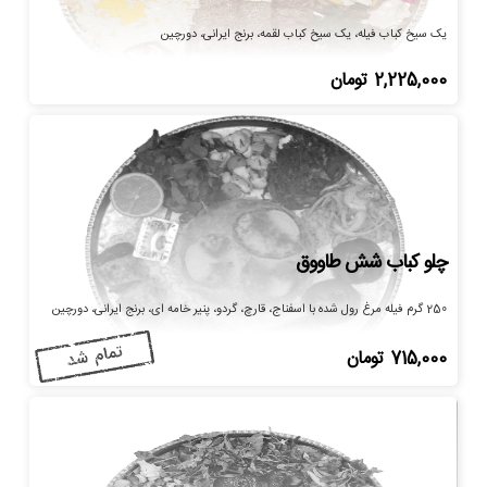
یک سیخ کباب فیله، یک سیخ کباب لقمه، برنج ایرانی، دورچین
2,225,000
تومان
چلو کباب شش طاووق
250 گرم فیله مرغ رول شده با اسفناج، قارچ، گردو، پنیر خامه ای، برنج ایرانی، دورچین
715,000
تومان