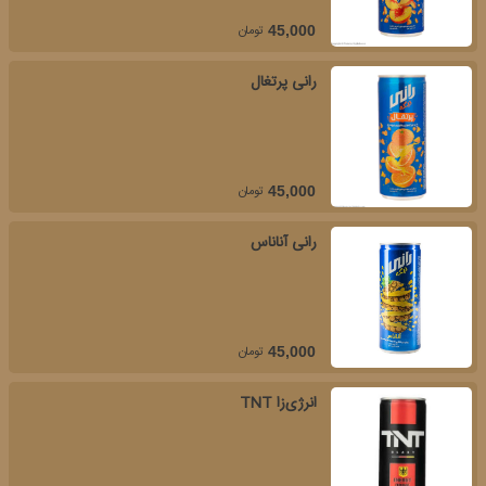
تومان
45,000
رانی پرتغال
تومان
45,000
رانی آناناس
تومان
45,000
انرژی‌زا TNT