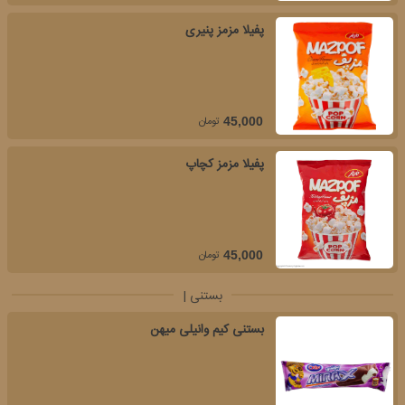
پفیلا مزمز پنیری
تومان
45,000
پفیلا مزمز کچاپ
تومان
45,000
بستنی |
بستنی کیم وانیلی میهن