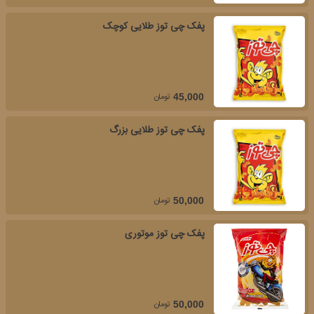
پفک چی توز طلایی کوچک
تومان
45,000
پفک چی توز طلایی بزرگ
تومان
50,000
پفک چی توز موتوری
تومان
50,000