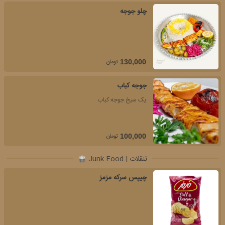
چلو جوجه
تومان
130,000
جوجه کباب
یک سیخ جوجه کباب
تومان
100,000
تنقلات | Junk Food
چیپس سرکه مزمز