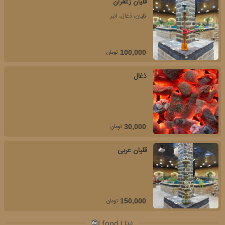
قلیان زعفران
قلیان، ذغال، انبر
تومان
100,000
ذغال
تومان
30,000
قلیان عربی
تومان
150,000
غذا | food