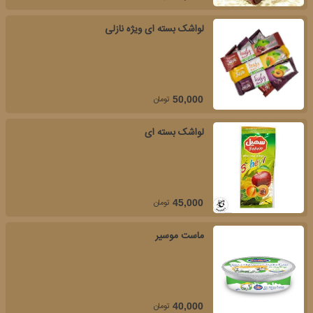
لواشک بسته ای ویژه نازلی
تومان
50,000
لواشک بسته ای
تومان
45,000
ماست موسیر
تومان
40,000