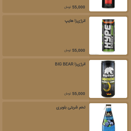
تومان
55,000
انرژی‌زا هایپ
تومان
55,000
انرژی‌زا BIG BEAR
تومان
55,000
تخم شربتی بلوبری