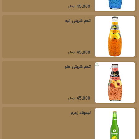
تومان
45,000
تخم شربتی انبه
تومان
45,000
تخم شربتی هلو
تومان
45,000
لیموناد زمزم