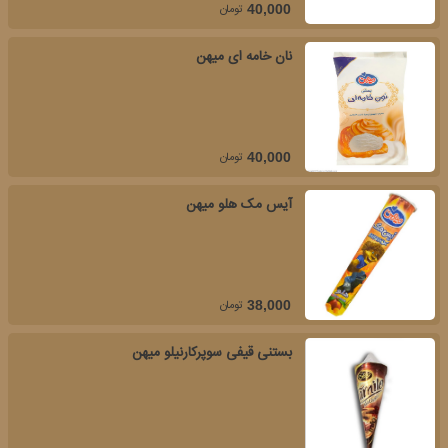
تومان
40,000
نان خامه ای میهن
تومان
40,000
آیس مک هلو میهن
تومان
38,000
بستنی قیفی سوپرکارنیلو میهن