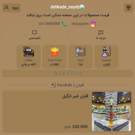
ورود
قیمت محصولات در این صفحه ممکن است بروز نباشد
instagram
021-00000000
درباره ما
نظرسنجی
coffee
Junk Food
food
hookah
قلیان
غذا
تنقلات
کافه و چای
قلیان | hookah
قلیان شیر نارگیل
تومان
100,000