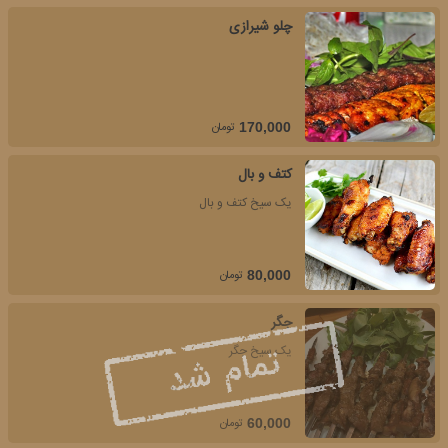
چلو شیرازی
تومان
170,000
کتف و بال
یک سیخ کتف و بال
تومان
80,000
جگر
یک سیخ جگر
تومان
60,000