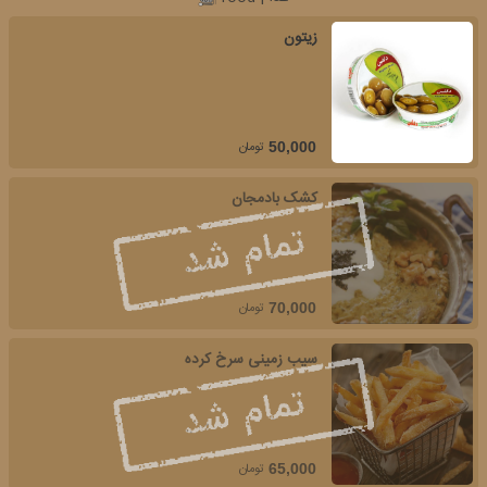
زیتون
تومان
50,000
کشک بادمجان
تومان
70,000
سیب زمینی سرخ کرده
تومان
65,000