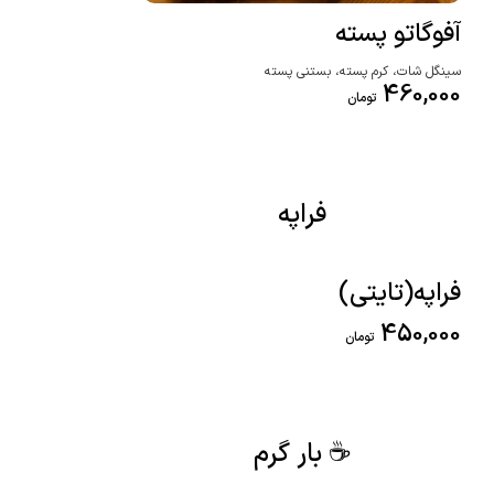
آفوگاتو پسته
سینگل شات، کرم پسته، بستنی پسته
460,000
تومان
فراپه
فراپه(تایتی)
450,000
تومان
☕ بار گرم