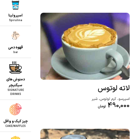
اسپرولینا
Spirulina
قهوه دمی
bar
دمنوش های
سیگنیچر
لاته لوتوس
SIGNATURE
DRINKS
اسپرسو، کرم لوتوس، شیر
490,000
تومان
چیز کیک و وافل
CAKE/WAFFLES