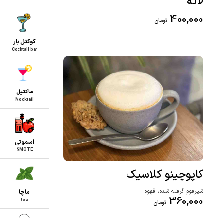
لاته
400,000
تومان
کوکتل بار
Cocktail bar
ماکتیل
Mocktail
اسموتی
SMOTE
کاپوچینو کلاسیک
شیرفوم گرفته شده، قهوه
ماچا
360,000
tea
تومان