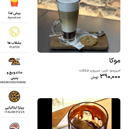
پیش غذا
Appetizer
بشقاب ها
PLATES
موکا
اسپرسو، شیر، سیروپ شکلات
ساندویچ و
390,000
تومان
پنینی
ANDWICHES/PANINI
پیتزا ایتالیایی
ITALIAN PIZZA