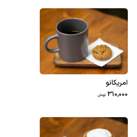
امریکانو
310,000
تومان