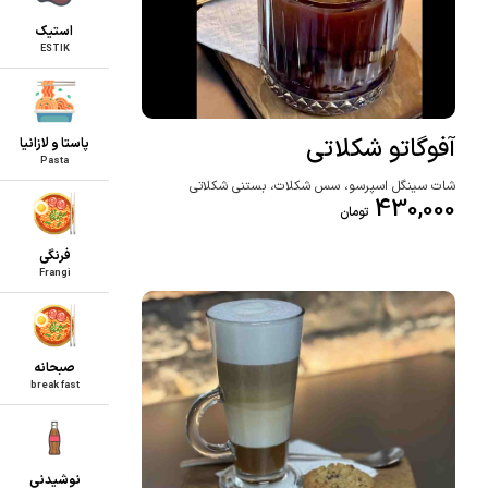
استیک
ESTIK
آفوگاتو شکلاتی
پاستا و لازانیا
Pasta
شات سینگل اسپرسو، سس شکلات، بستنی شکلاتی
430,000
تومان
فرنگی
Frangi
صبحانه
break fast
نوشیدنی