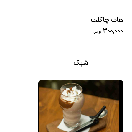
هات چاکلت
300,000
تومان
شیک