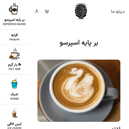
درباره ما
بر پایه اسپرسو
ESPRESSO BASED
فراپه
بر پایه اسپرسو
farapeh
☕ بار گرم
HOT BAR
شیک
SHAKE
آیس کافی
ICE COFFEE