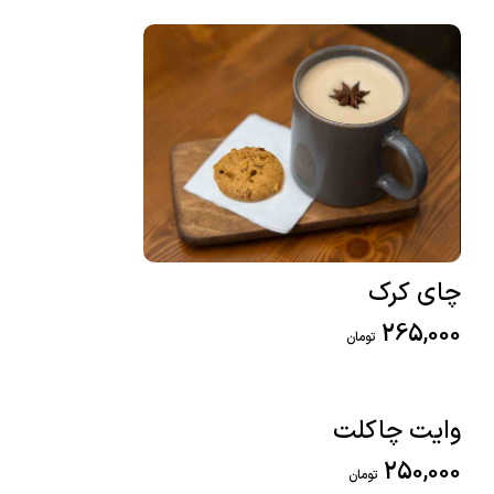
چای کرک
265,000
تومان
وایت چاکلت
250,000
تومان