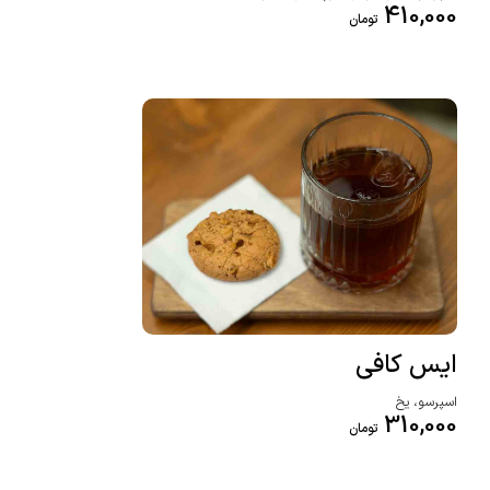
410,000
تومان
ایس کافی
اسپرسو، یخ
310,000
تومان