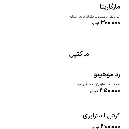
مارگاریتا
آب پرتقال، سیروپ تکیلا، تریپل سک
300,000
تومان
ماکتیل
رد موهیتو
سویت اند ساور,توت فرنگی,سودا
450,000
تومان
کرش استرابری
400,000
تومان