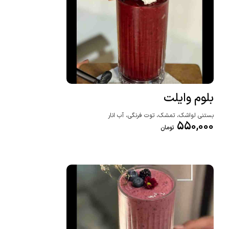
بلوم وایلت
بستنی لواشک، تمشک، توت فرنگی، آب انار
550,000
تومان