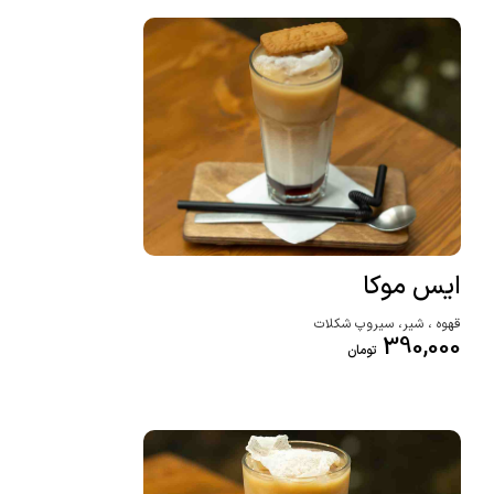
ایس موکا
قهوه ، شیر، سیروپ شکلات
390,000
تومان