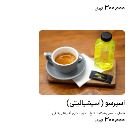
300,000
تومان
اسپرسو (اسپشیالیتی)
فضای طعمی:شکلات تلخ - ادویه های آفریقایی-تافی
300,000
تومان