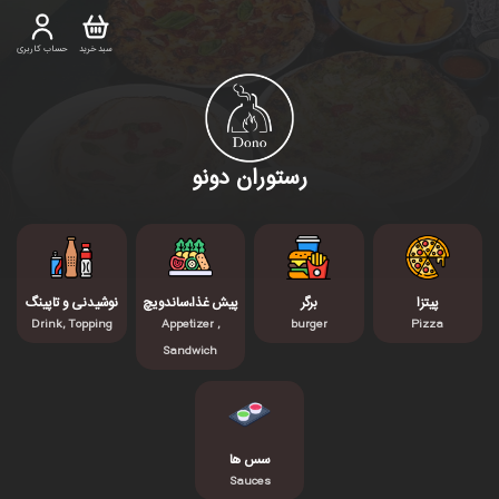
سبد خرید
حساب کاربری
رستوران دونو
پیتزا
برگر
پیش غذا،ساندویچ
نوشیدنی و تاپینگ
Drink, Topping
Appetizer ,
burger
Pizza
Sandwich
سس ها
Sauces