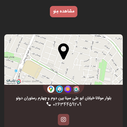
مشاهده مِنو
بلوار مولانا خیابان ابو علی سینا بین دوم و چهارم رستوران دونو
02634459209