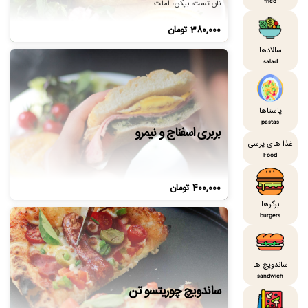
fried
نان تست، بیکن، املت
380,000
تومان
سالادها
salad
پاستاها
pastas
بربری اسفناج و نیمرو
غذا های پرسی
Food
400,000
تومان
برگرها
burgers
ساندویچ ها
sandwich
ساندویچ چوریتسو تن