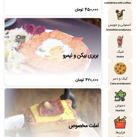
cold drinks with coffee
450,000
تومان
اسموتی و جویس
Smoothies and juices
شیک
بربری بیکن و نیمرو
shake
کیک و دسر
420,000
تومان
Cake and dessert
دمنوش
hearbal
املت مخصوص
فرایزها