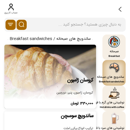
حساب کاربری
ساندویچ های صبحانه / Breakfast sandwiches
صبحانه
Breakfast
ساندویچ های صبحانه
کروسان ژامبون
Breakfast sandwiches
کروسان، ژامبون، پنیر، دورچین
نوشیدنی های گرم با قهوه
330,000
تومان
Hot drinks with coffee
ساندویچ سوسچن
نوشیدنی های سرد با قهوه
ترکیب انواع بیکن,املت