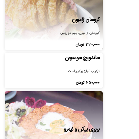
کروسان ژامبون
کروسان، ژامبون، پنیر، دورچین
330,000
تومان
ساندویچ سوسچن
ترکیب انواع بیکن,املت
450,000
تومان
بربری بیکن و نیمرو