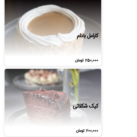
کارامل بادام
250,000
تومان
کیک شکلاتی
200,000
تومان