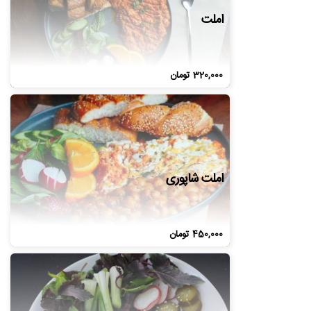
املت
320,000
تومان
املت شاپوری
450,000
تومان