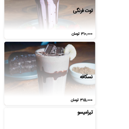
توت فرنگی
310,000
تومان
نسکافه
315,000
تومان
تیرامیسو