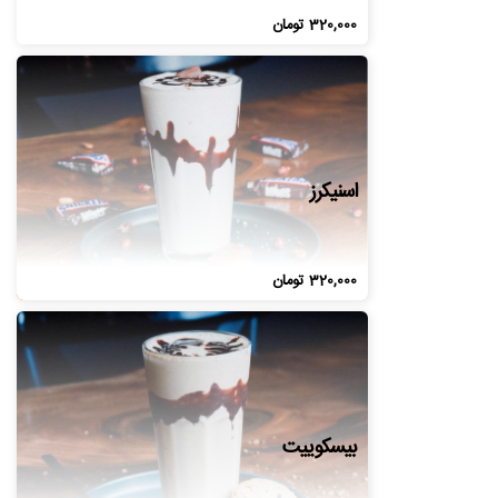
320,000
تومان
اسنیکرز
320,000
تومان
بیسکوییت