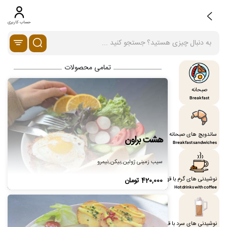
حساب کاربری
تمامی محصولات
صبحانه
Breakfast
ساندویچ های صبحانه
هشت براون
Breakfast sandwiches
سیب زمینی ژولین,بیکن,نیمرو
نوشیدنی های گرم با قهوه
420,000
تومان
Hot drinks with coffee
نوشیدنی های سرد با قهوه