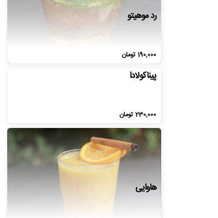
رد موهیتو
190,000
تومان
پیناکولادا
230,000
تومان
هاوایی