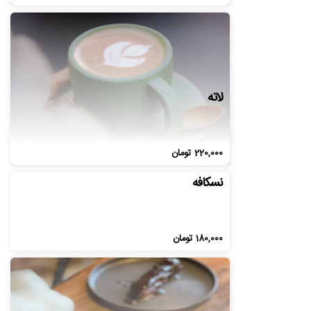
لاته
220,000
تومان
نسکافه
180,000
تومان