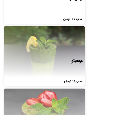
270,000
تومان
موهیتو
180,000
تومان