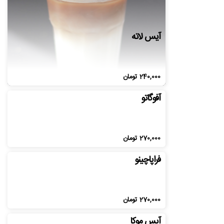
آیس لاته
240,000
تومان
آفوگاتو
270,000
تومان
فراپاچینو
270,000
تومان
آیس موکا