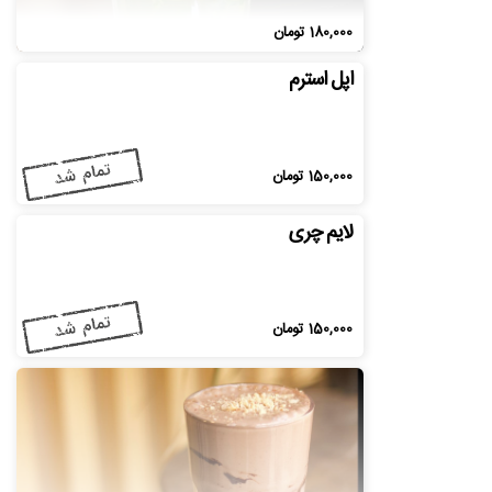
180,000
تومان
اپل استرم
150,000
تومان
لایم چری
150,000
تومان