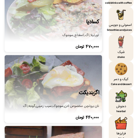
cold drinks with coffee
کسادیا
اسموتی و جویس
Smoothies and juices
تورتیلا,اگ,اسفناج,سوجوک
470,000
تومان
شیک
shake
کیک و دسر
Cake and dessert
اگزبندیکت
نان بروتچن مخصوص ادن,سوجوک,سیب زمینی,گوجه,اگ
دمنوش
hearbal
440,000
تومان
فرایزها