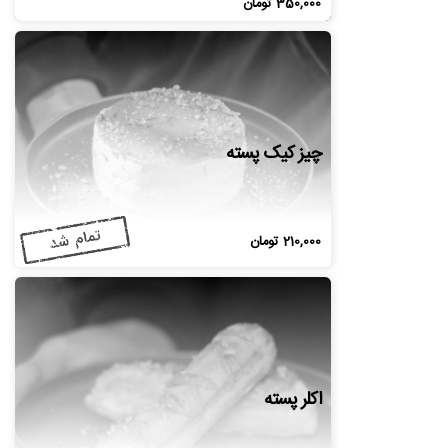
350,000
تومان
چیز کیک پسته
210,000
تومان
اکلر پسته