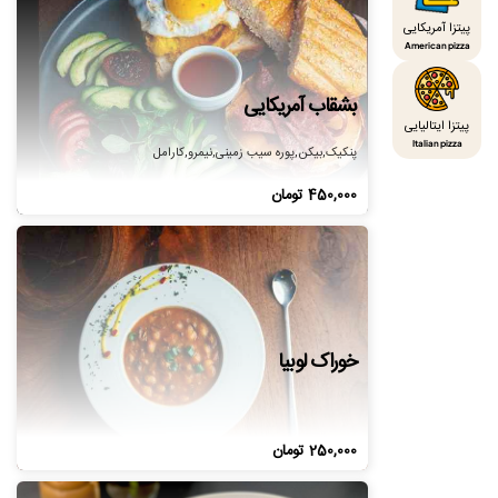
پیتزا آمریکایی
American pizza
بشقاب آمریکایی
پیتزا ایتالیایی
Italian pizza
پنکیک,بیکن,پوره سیب زمینی,نیمرو,کارامل
450,000
تومان
خوراک لوبیا
250,000
تومان