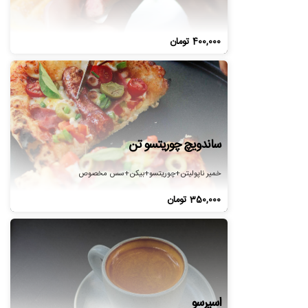
400,000
تومان
ساندویچ چوریتسو تن
خمیر ناپولیتن+چوریتسو+بیکن+سس مخصوص
350,000
تومان
اسپرسو