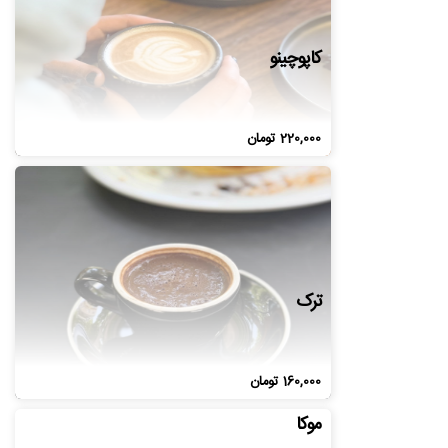
کاپوچینو
220,000
تومان
ترک
160,000
تومان
موکا