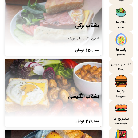
fried
سالادها
بشقاب ترکی
salad
نیمرو,بیکن,ایتالی,بورک
450,000
تومان
پاستاها
pastas
غذا های پرسی
Food
برگرها
بشقاب انگلیسی
burgers
ساندویچ ها
470,000
تومان
sandwich