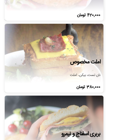
420,000
تومان
املت مخصوص
نان تست، بیکن، املت
380,000
تومان
بربری اسفناج و نیمرو