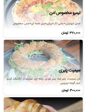
نیمرو مخصوص ادن
خمیر ناپولیتن+سانی اگ+بیکن+پنیر خامه ای+سس مخصوص
320,000
تومان
سیمیت پنیری
نان سیمیت، پنیر لبنه، پنیر دودی رشته ای، سبزیجات ارگانیک، گردو،
خیار گوجه دورچین
300,000
تومان