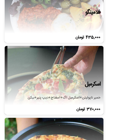
فلامینگو
435,000
تومان
اسکرمبل
خمیر ناپولیتن+اسکرمبل اگ+اسفناج+دیپ پنیر+بیکن
370,000
تومان