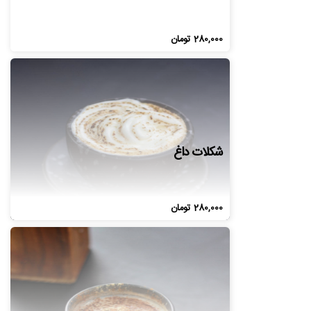
280,000
تومان
شکلات داغ
280,000
تومان