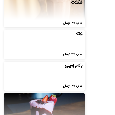
شکلات
320,000
تومان
نوتلا
390,000
تومان
بادام زمینی
320,000
تومان