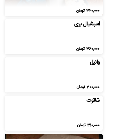
320,000
تومان
اسپشیال بری
360,000
تومان
وانیل
300,000
تومان
شاتوت
310,000
تومان