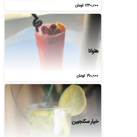
230,000
تومان
هاوانا
190,000
تومان
خیار سکنجبین