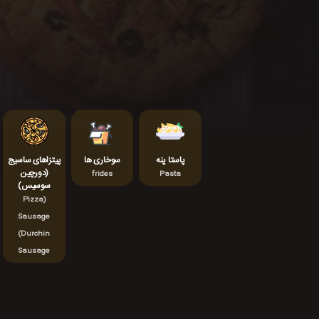
پاستا پنه
سوخاری ها
پیتزاهای ساسیج
(دورچین
frides
Pasta
سوسیس)
(Pizza
Sausage
(Durchin
Sausage