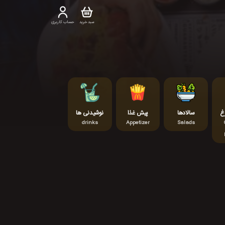
سبد خرید
حساب کاربری
غ
سالادها
پیش غذا
نوشیدنی ها
drinks
Appetizer
Salads