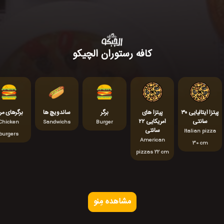
کافه رستوران الچیکو
پیتزا ایتالیایی ۳۰
پیتزا های
برگر
ساندویچ ها
برگرهای مر
سانتی
امریکایی ۲۲
Chicken
Sandwichs
Burger
سانتی
Italian pizza
burgers
American
30 cm
pizzas 22 cm
مشاهده مِنو