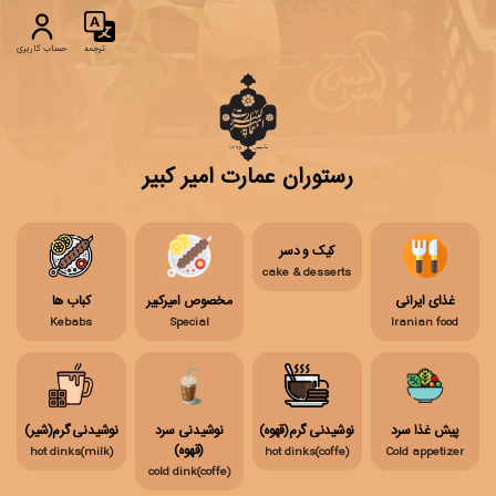
ترجمه
حساب کاربری
رستوران عمارت امیر کبیر
کیک و دسر
cake & desserts
غذای ایرانی
مخصوص امیرکبیر
کباب ها
Kebabs
Special
Iranian food
پیش غذا سرد
نوشیدنی گرم(قهوه)
نوشیدنی سرد
نوشیدنی گرم(شیر)
(قهوه)
hot dinks(milk)
hot dinks(coffe)
Cold appetizer
cold dink(coffe)