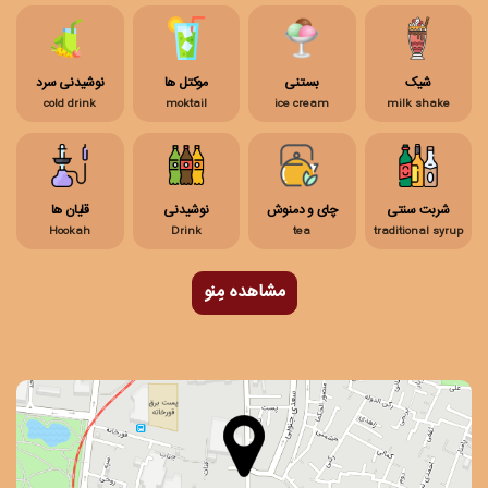
شیک
بستنی
موکتل ها
نوشیدنی سرد
cold drink
moktail
ice cream
milk shake
شربت سنتی
چای و دمنوش
نوشیدنی
قلیان ها
Hookah
Drink
tea
traditional syrup
مشاهده مِنو