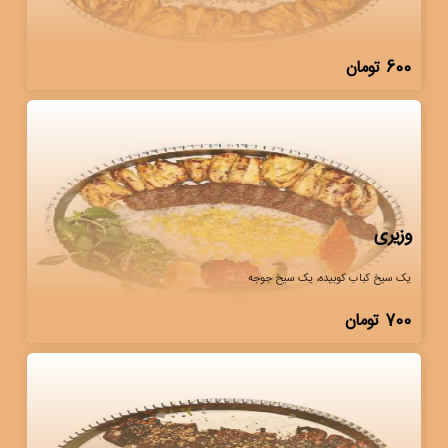
600
تومان
وزیری
یک سیخ کباب کوبیده، یک سیخ جوجه
700
تومان