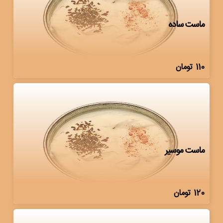
ماست ساده
110
تومان
ماست موسیر
120
تومان