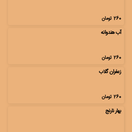
260
تومان
آب هندوانه
260
تومان
زعفران گلاب
260
تومان
بهار نارنج