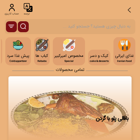
ترجمه
حساب کاربری
غذای ایرانی
کیک و دسر
مخصوص امیرکبیر
کباب ها
پیش غذا سرد
ن
Cold appetizer
Kebabs
Special
cake & desserts
Iranian food
تمامی محصولات
باقالی پلو با گردن