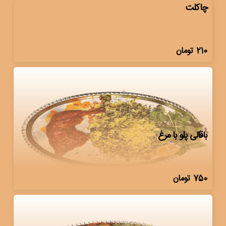
چاکلت
210
تومان
باقالی پلو با مرغ
750
تومان