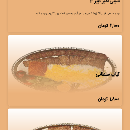
سینی امیر کبیر 3
چلو ماهی قزل آلا زرشک پلو با مرغ چلو خورشت روز 3پرس چلو کره
2,100
تومان
کباب سلطانی
1,800
تومان