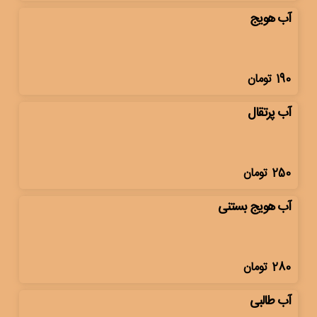
آب هویج
190
تومان
آب پرتقال
250
تومان
آب هویج بستنی
280
تومان
آب طالبی