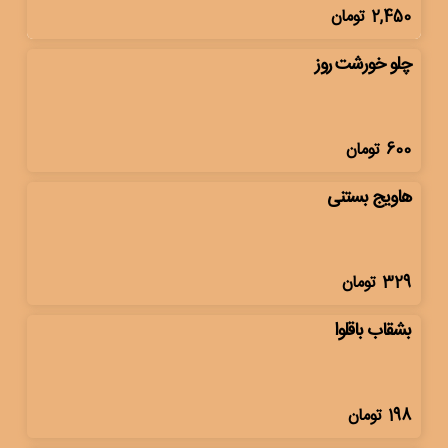
2,450
تومان
چلو خورشت روز
600
تومان
هاویج بستنی
329
تومان
بشقاب باقلوا
198
تومان