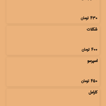
430
تومان
شکلات
400
تومان
اسپرسو
450
تومان
کارامل