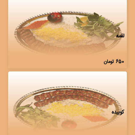
لقمه
650
تومان
کوبیده