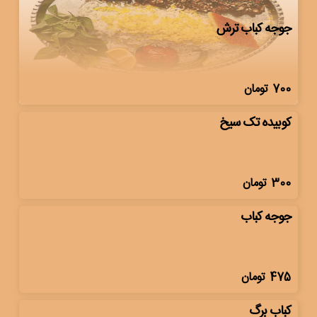
جوجه کباب ترش
700
تومان
کوبیده تک سیخ
300
تومان
جوجه کباب
475
تومان
کباب برگ