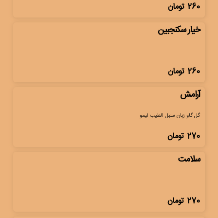
260
تومان
خیار سکنجبین
260
تومان
آرامش
گل گاو زبان سنبل الطیب لیمو
270
تومان
سلامت
270
تومان