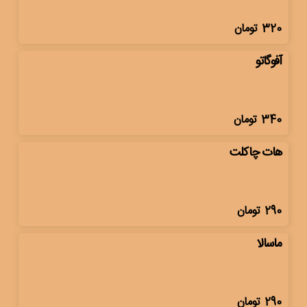
320
تومان
آفوگاتو
340
تومان
هات چاکلت
290
تومان
ماسالا
290
تومان