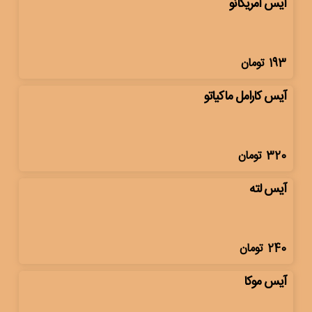
آیس آمریکانو
193
تومان
آیس کارامل ماکیاتو
320
تومان
آیس لته
240
تومان
آیس موکا