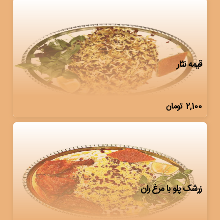
قیمه نثار
2,100
تومان
زرشک پلو با مرغ ران