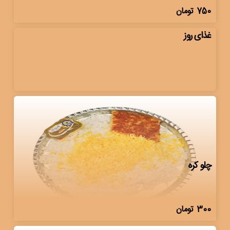
750
تومان
غذای روز
چلو کره
300
تومان