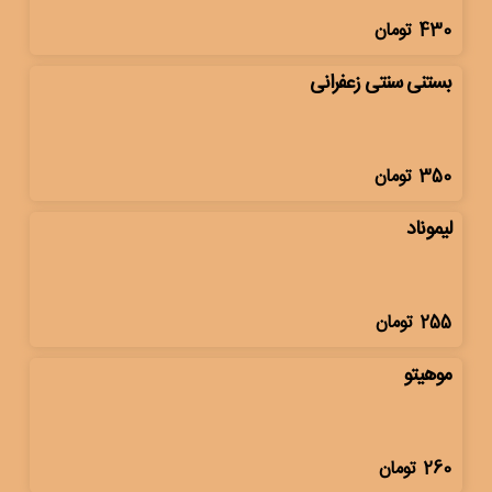
430
تومان
بستنی سنتی زعفرانی
350
تومان
لیموناد
255
تومان
موهیتو
260
تومان