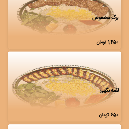
برگ مخصوص
1,450
تومان
لقمه نگینی
650
تومان