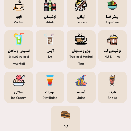
پیش غذا
ایرانی
نوشیدنی
قهوه
Coffee
drink
Iranian
Appetizer
نوشیدنی گرم
چای و دمنوش
آیس
اسموتی و ماکتل
Smoothie and
Ice
Tea and Herbal
Hot Drinks
Mocktail
Tea
شیک
آبمیوه
عرقیات
بستنی
Ice Cream
Distillates
Juice
Shake
کیک