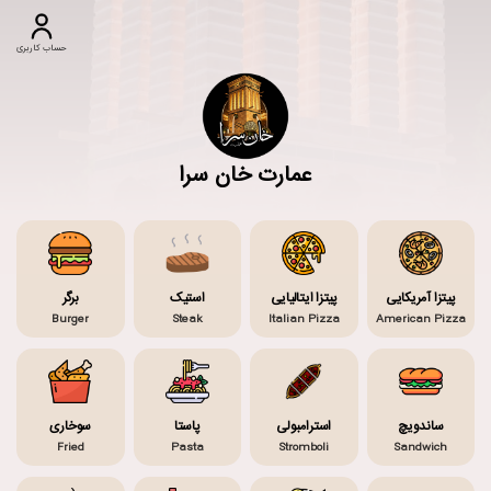
حساب کاربری
عمارت خان سرا
پیتزا آمریکایی
پیتزا ایتالیایی
استیک
برگر
Burger
Steak
Italian Pizza
American Pizza
ساندویچ
استرامبولی
پاستا
سوخاری
Fried
Pasta
Stromboli
Sandwich