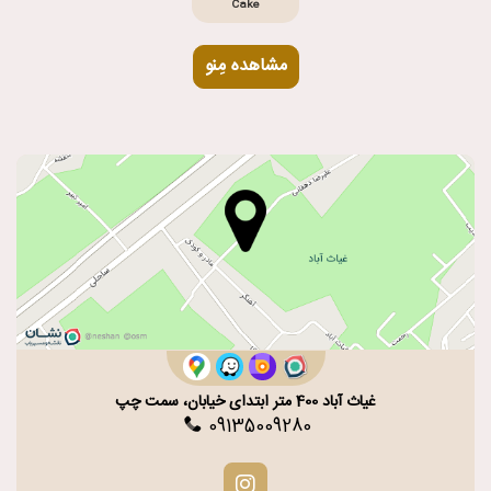
Cake
مشاهده مِنو
غیاث آباد 400 متر ابتدای خیابان، سمت چپ
09135009280