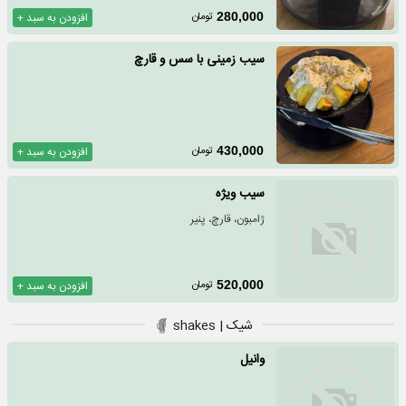
تومان
280,000
افزودن به سبد +
سیب زمینی با سس و قارچ
تومان
430,000
افزودن به سبد +
سیب ویژه
ژامبون، قارچ، پنیر
تومان
520,000
افزودن به سبد +
شیک | shakes
وانیل