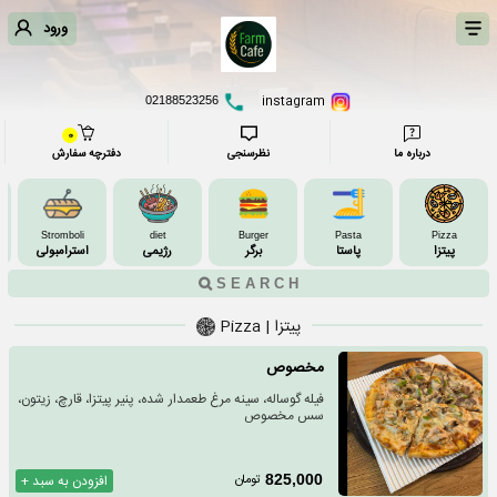
ورود
instagram
02188523256
0
درباره ما
نظرسنجی
دفترچه سفارش
Stromboli
diet
Burger
Pasta
Pizza
پیتزا
پاستا
برگر
رژیمی
استرامبولی
پیتزا | Pizza
مخصوص
فیله گوساله، سینه مرغ طعمدار شده، پنیر پیتزا، قارچ، زیتون،
سس مخصوص
تومان
825,000
افزودن به سبد +