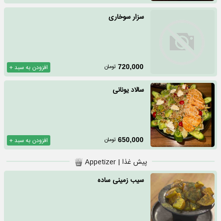
سزار سوخاری
تومان
720,000
افزودن به سبد +
سالاد يونانی
تومان
650,000
افزودن به سبد +
پیش غذا | Appetizer
سیب زمینی ساده