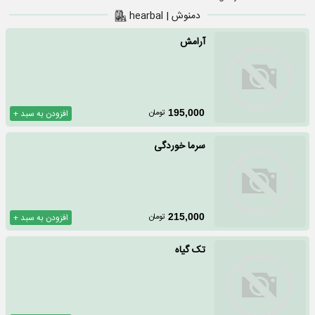
دمنوش | hearbal
آرامش
تومان
195,000
افزودن به سبد +
سرما خوردگی
تومان
215,000
افزودن به سبد +
تک گیاه