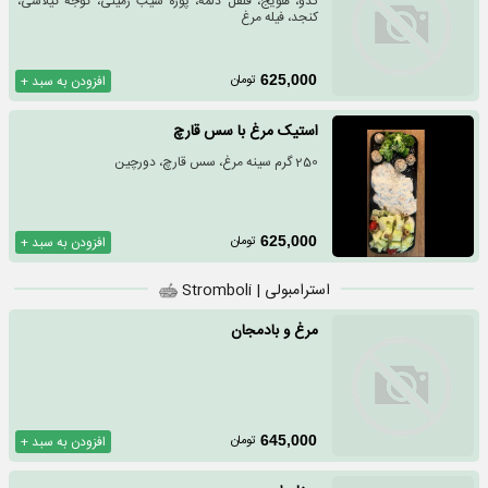
کدو، هویج، فلفل دلمه، پوره سیب زمینی، گوجه گیلاسی،
کنجد، فیله مرغ
تومان
625,000
افزودن به سبد +
استیک مرغ با سس قارچ
250 گرم سینه مرغ، سس قارچ، دورچین
تومان
625,000
افزودن به سبد +
استرامبولی | Stromboli
مرغ و بادمجان
تومان
645,000
افزودن به سبد +