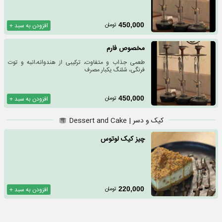
تومان
450,000
افزودن به سبد +
مخصوص فارم
طعمی جذاب و متفاوت، ترکیبی از هندوانه،انبه و توت
فرنگی، شلنگ یکبار مصرف
تومان
450,000
افزودن به سبد +
کیک و دسر | Dessert and Cake
چیز کیک لوتوس
تومان
220,000
افزودن به سبد +