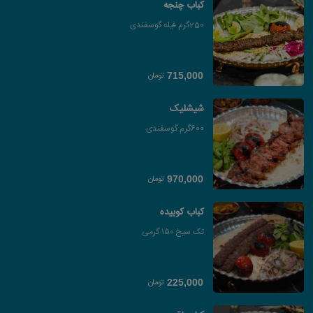
کباب چنجه
250گرم فیله گوسفندی
تومان
715,000
شیشلیک
600گرم گوسفندی
تومان
970,000
کباب کوبیده
تک سیخ ۱۵۰ گرمی
تومان
225,000