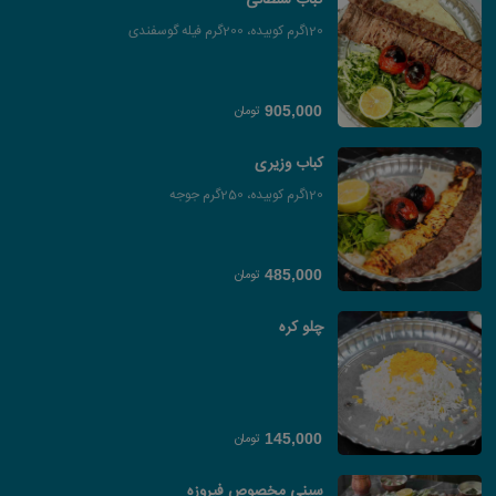
کباب سلطانی
120گرم کوبیده، 200گرم فیله گوسفندی
تومان
905,000
کباب وزیری
120گرم کوبیده، 250گرم جوجه
تومان
485,000
چلو کره
تومان
145,000
سینی مخصوص فیروزه