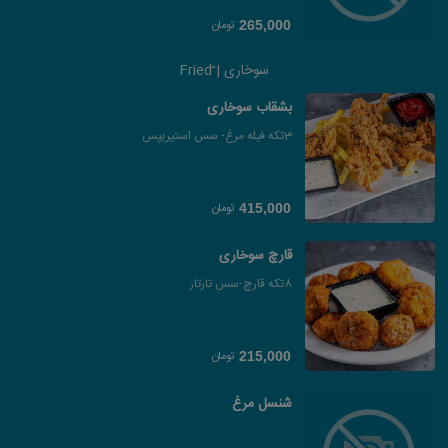
تومان
265,000
سوخاری | ّFried
بشقاب سوخاری
3تکه فیله مرغ- سس استیریپس
تومان
415,000
قارچ سوخاری
8تکه قارچ-سس تارتار
تومان
215,000
شنسل مرغ