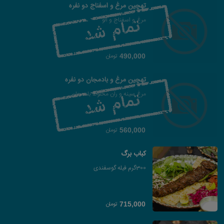
تهچین مرغ و اسفناج دو نفره
مرغ و اسفناج و الو
تومان
490,000
تهچین مرغ و بادمجان دو نفره
مرغ سینه و ران مخلوط بادمجان
تومان
560,000
کباب برگ
300گرم فیله گوسفندی
تومان
715,000