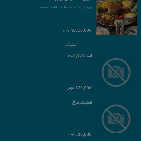
تهچین، برگ، شیشلیک، لقمه، جوجه
تومان
3,010,000
استیک |
استیک گوشت
تومان
870,000
استیک مرغ
تومان
520,000