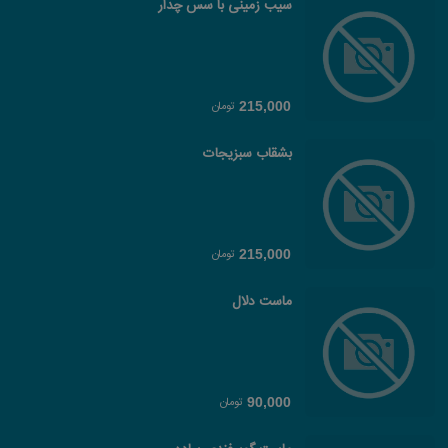
سیب زمینی با سس چدار
تومان
215,000
بشقاب سبزیجات
تومان
215,000
ماست دلال
تومان
90,000