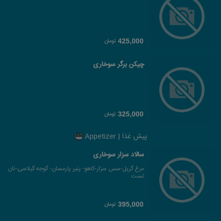
تومان
425,000
چیکن برگر سوخاری
تومان
325,000
پیش غذا | Appetizer
سالاد سزار سوخاری
مرغ گریل-سس سزار-کاهو- پنیر پارمسان- گوجه گیلاسی-نان
تست
تومان
395,000