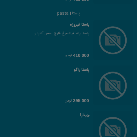
پاستا | pasta
پاستا فیروزه
پاستا پنه- فیله مرغ-قارچ- سس آلفردو
تومان
410,000
پاستا راگو
تومان
395,000
چیتارا