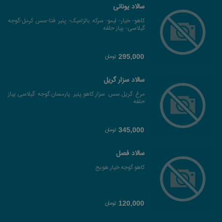
سالاد یونانی
کاهو- خیار- لیمو- سرکه بالزامیک- پنیر فتا-سس کرمل-گوجه
گیلاسی- پیاز حلقه
تومان
295,000
سالاد سزار گریل
مرغ گریل.سس سزار.کاهو.پنیر پارمسان.گوجه گیلاسی.پیاز
حلفه
تومان
345,000
سالاد فصل
کاهو.گوجه.خیار.هویج
تومان
120,000