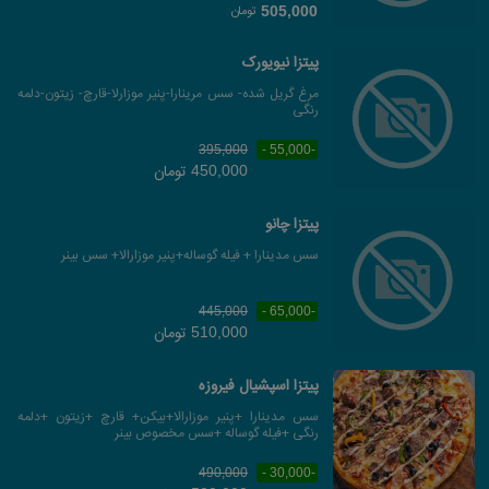
تومان
505,000
پیتزا نیویورک
مرغ گریل شده- سس مرینارا-پنیر موزارلا-قارچ- زیتون-دلمه
رنگی
395,000
-55,000 -
تومان
450,000
پیتزا چانو
سس مدینارا + فیله گوساله+پنیر موزارالا+ سس بینر
445,000
-65,000 -
تومان
510,000
پیتزا اسپشیال فیروزه
سس مدینارا +پنیر موزارالا+بیکن+ قارچ +زیتون +دلمه
رنگی +فیله گوساله +سس مخصوص بینر
490,000
-30,000 -