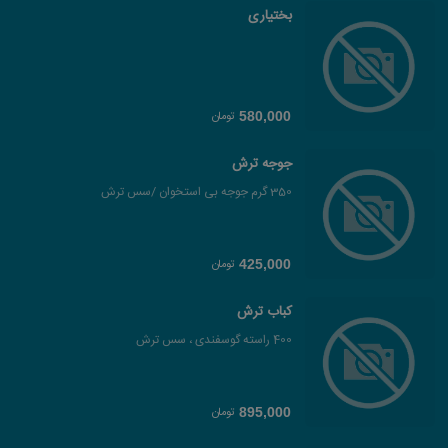
بختیاری
تومان
580,000
جوجه ترش
350 گرم جوجه بی استخوان /سس ترش
تومان
425,000
کباب ترش
400 راسته گوسفندی ، سس ترش
تومان
895,000