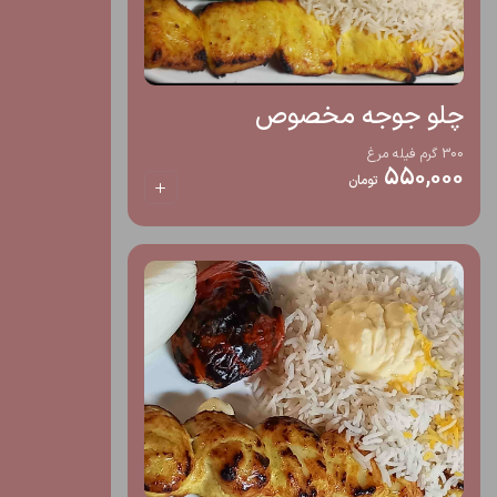
چلو جوجه مخصوص
300 گرم فیله مرغ
550,000
تومان