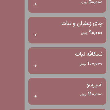
50,000
تومان
چای زعفران و نبات
90,000
تومان
نسکافه نبات
100,000
تومان
اسپرسو
110,000
تومان