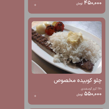
450,000
تومان
چلو کوبیده مخصوص
170 گرم گوسفندی
550,000
تومان