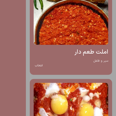
املت طعم دار
سیر و فلفل
انتخاب