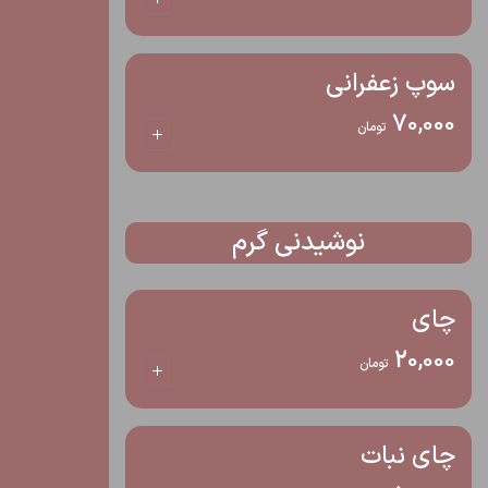
سوپ زعفرانی
70,000
تومان
نوشیدنی گرم
چای
20,000
تومان
چای نبات