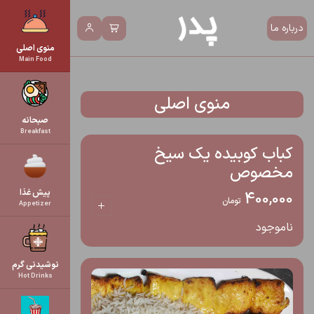
درباره ما
منوی اصلی
Main Food
منوی اصلی
صبحانه
Breakfast
کباب کوبیده یک سیخ
مخصوص
پیش غذا
400,000
تومان
Appetizer
ناموجود
نوشیدنی گرم
Hot Drinks