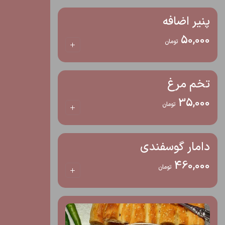
پنیر اضافه
50,000
تومان
تخم مرغ
35,000
تومان
دامار گوسفندی
460,000
تومان