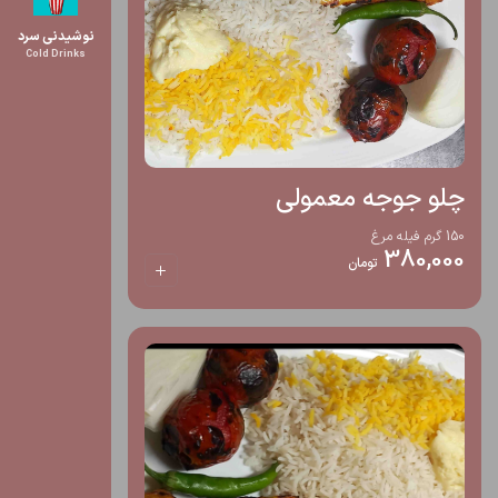
نوشیدنی سرد
Cold Drinks
چلو جوجه معمولی
150 گرم فیله مرغ
380,000
تومان