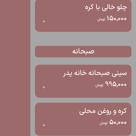
چلو خالی با کره
150,000
تومان
صبحانه
سینی صبحانه خانه پدر
995,000
تومان
کره و روغن محلی
50,000
تومان