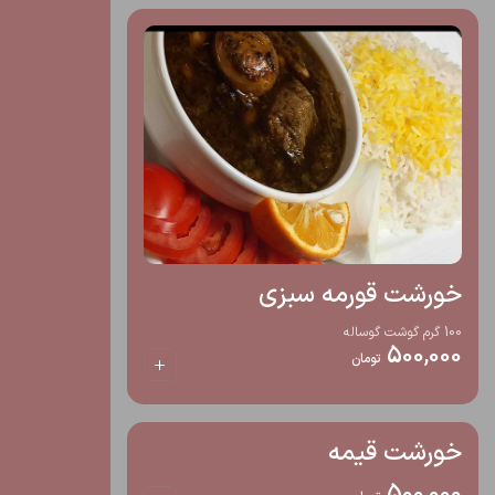
خورشت قورمه سبزی
100 گرم گوشت گوساله
500,000
تومان
خورشت قیمه
500,000