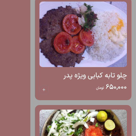
چلو تابه کبابی ویژه پدر
650,000
تومان