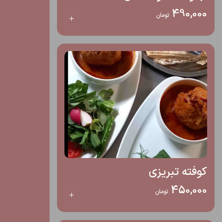
490,000
تومان
کوفته تبریزی
450,000
تومان