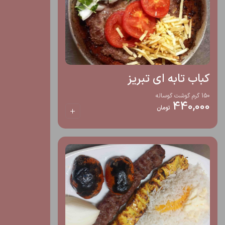
کباب تابه ای تبریز
150 گرم گوشت گوساله
440,000
تومان