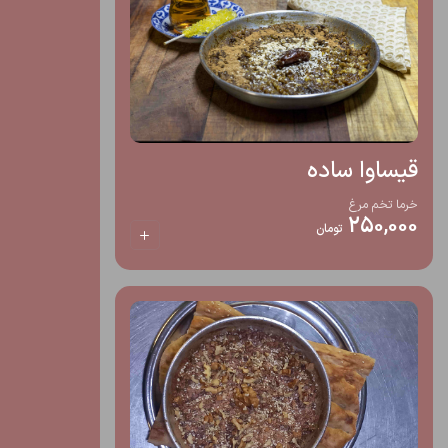
قیساوا ساده
خرما تخم مرغ
250,000
تومان