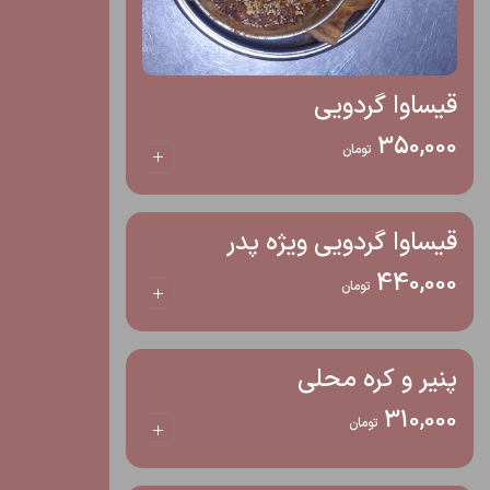
قیساوا گردویی
350,000
تومان
قیساوا گردویی ویژه پدر
440,000
تومان
پنیر و کره محلی
310,000
تومان