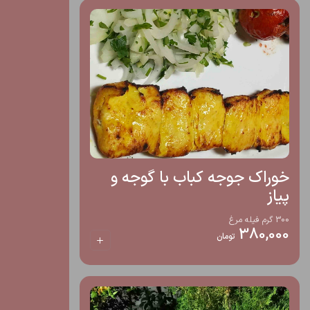
خوراک جوجه کباب با گوجه و
پیاز
300 گرم فیله مرغ
380,000
تومان