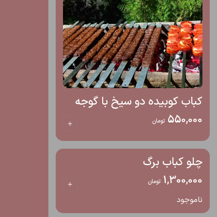
کباب کوبیده دو سیخ با گوجه
550,000
تومان
چلو کباب برگ
1,300,000
تومان
ناموجود