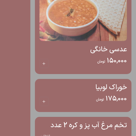
عدسی خانگی
150,000
تومان
خوراک لوبیا
175,000
تومان
تخم مرغ آب پز و کره 2 عدد