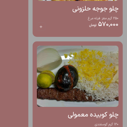
چلو جوجه حلزونی
250 گرم مغز فیله مرغ
570,000
تومان
چلو کوبیده معمولی
120 گرم گوسفندی