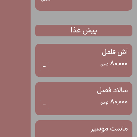
انتخاب
پیش غذا
آش فلفل
80,000
تومان
سالاد فصل
80,000
تومان
ماست موسیر