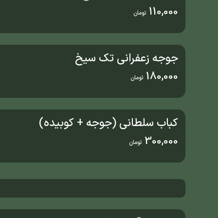
110,000
تومان
جوجه زعفرانی تک سیخ
180,000
تومان
کباب سلطانی (جوجه + کوبیده)
300,000
تومان