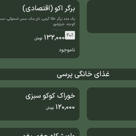
برگر اکو (اقتصادی)
یک عدد برگر 150 گرمی، نان مک، سس اسموکی،
گوجه، خیارشور
165,000
20%
132,000
تومان
ناموجود
غذای خانگی پرسی
خوراک کوکو سبزی
120,000
تومان