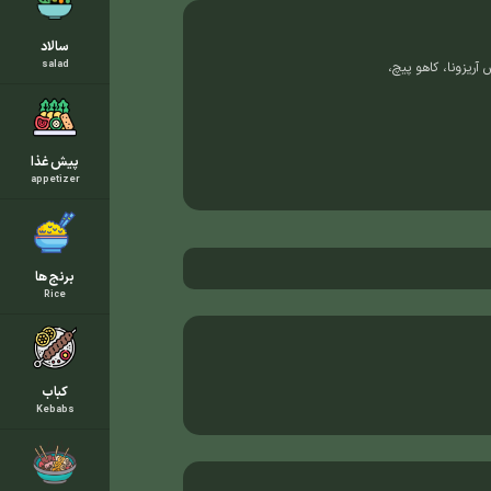
سالاد
salad
 سس آریزونا، کاهو پیچ،
پیش غذا
appetizer
برنج ها
Rice
کباب
Kebabs