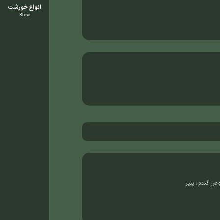
انواع خورشت
Stew
وص گندم، پنیر