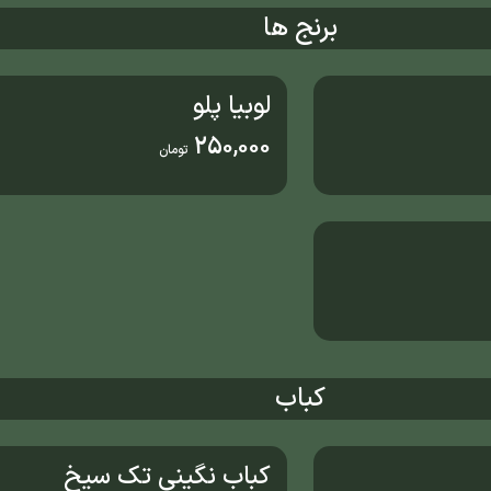
برنج ها
لوبیا پلو
250,000
تومان
کباب
کباب نگینی تک سیخ