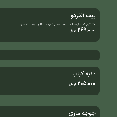
بیف آلفردو
120 گرم فیله گوساله ، پنه ، سس آلفردو ، قارچ، پنیر پارمسان
269,000
تومان
دنبه کباب
205,000
تومان
جوجه ماری