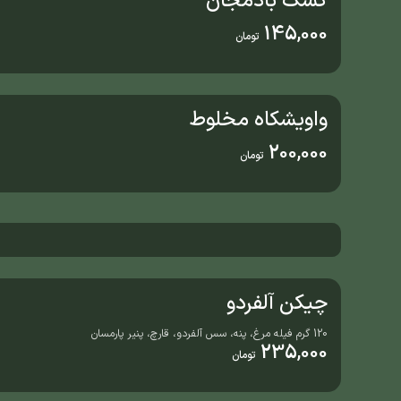
کشک بادمجان
145,000
تومان
واویشکاه مخلوط
200,000
تومان
چیکن آلفردو
120 گرم فیله مرغ، پنه، سس آلفردو، قارچ، پنیر پارمسان
235,000
تومان