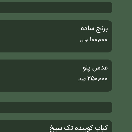
برنج ساده
100,000
تومان
عدس پلو
250,000
تومان
کباب کوبیده تک سیخ