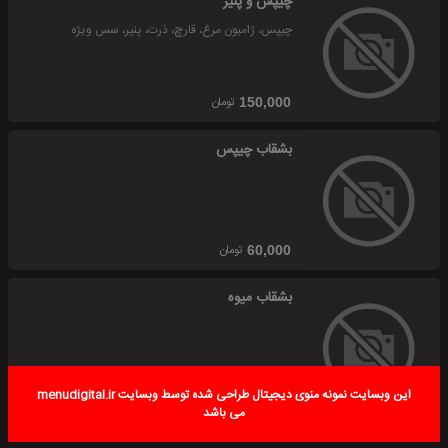
چیپس و پنیر
چیپس، ژامبون مرغ، قارچ، ذرت، پنیر، سس ویژه
تومان
150,000
بشقاب چیپس
تومان
60,000
بشقاب میوه
این وبسایت نمونه منوی دیجیتال طراحی شده توسط وبسایت menudigital.ir
تومان
90,000
می باشد