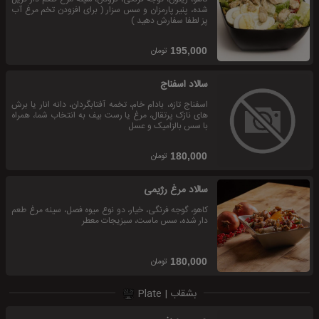
شده، پنیر پارمزان و سس سزار ( برای افزودن تخم مرغ آب
پز لطفا سفارش دهید )
تومان
195,000
سالاد اسفناج
اسفناج تازه، بادام خام، تخمه آفتابگردان، دانه انار یا برش
های نازک پرتقال، مرغ یا رست بیف به انتخاب شما، همراه
با سس بالزامیک و عسل
تومان
180,000
سالاد مرغ رژیمی
کاهو، گوجه فرنگی، خیار، دو نوع میوه فصل، سینه مرغ طعم
دار شده، سس ماست، سبزیجات معطر
تومان
180,000
بشقاب | Plate