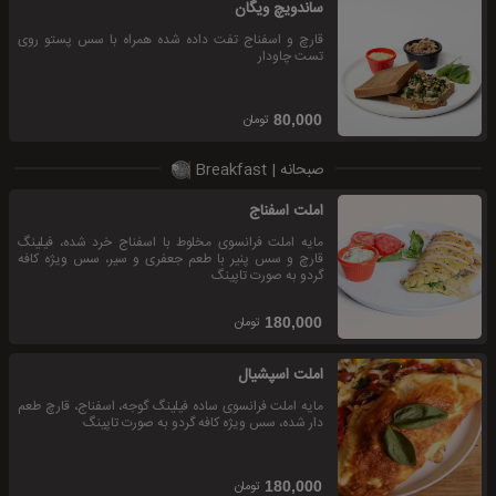
ساندویچ ویگان
قارچ و اسفناج تفت داده شده همراه با سس پستو روی
تست چاودار
تومان
80,000
صبحانه | Breakfast
املت اسفناج
مایه املت فرانسوی مخلوط با اسفناج خرد شده، فیلینگ
قارچ و سس پنیر با طعم جعفری و سیر، سس ویژه کافه
گردو به صورت تاپینگ
تومان
180,000
املت اسپشیال
مایه املت فرانسوی ساده فیلینگ گوجه، اسفناج، قارچ طعم
دار شده، سس ویژه کافه گردو به صورت تاپینگ
تومان
180,000