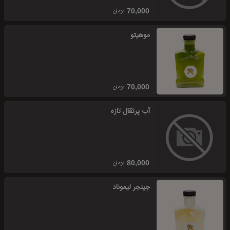
تومان
70,000
موهیتو
تومان
70,000
آب پرتقال تازه
تومان
80,000
جینجر لیموناد