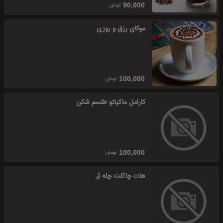
تومان
90,000
موکای رزق و روزی
تومان
100,000
کارامل ماکیاتو طلسم شکن
تومان
100,000
هات چاکلت چله بُر