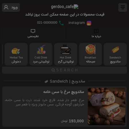
ورود
قیمت محصولات در این صفحه ممکن است بروز نباشد
instagram
021-00000000
درباره ما
نظرسنجی
Herbal Tea
Cold Drink
Hot Drink
Breakfast
Sandwich
ساندویچ
صبحانه
نوشیدنی گرم
نوشیدنی سرد
دمنوش
ساندویچ | Sandwich
ساندویچ مرغ با سس خامه
مرغ طعم دار شده، قارچ خرد شده، ذرت با سس خامه،
خیارشور، گوجه فرنگی، سس مایونز ویژه با طعم سیر
تومان
193,000