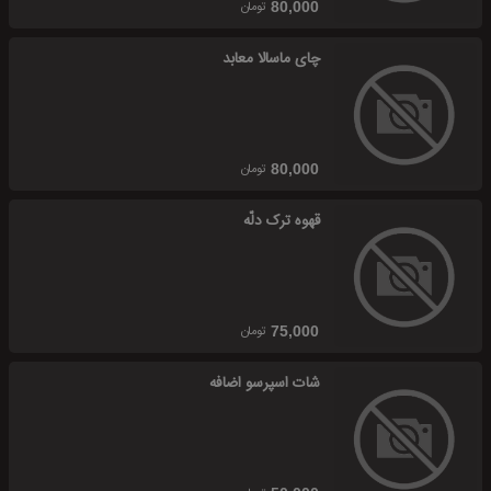
تومان
80,000
چای ماسالا معابد
تومان
80,000
قهوه ترک دلّه
تومان
75,000
شات اسپرسو اضافه