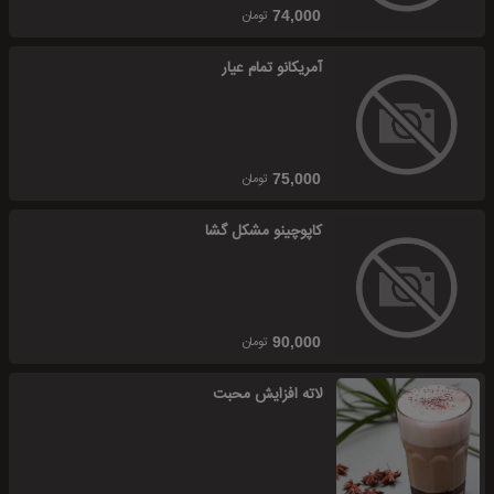
تومان
74,000
آمریکانو تمام عیار
تومان
75,000
کاپوچینو مشکل گشا
تومان
90,000
لاته افزایش محبت