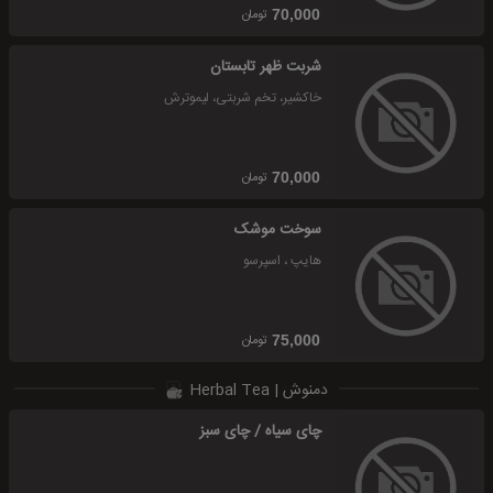
تومان
70,000
شربت ظهر تابستان
خاکشیر، تخم شربتی، لیموترش
تومان
70,000
سوخت موشک
هایپ ، اسپرسو
تومان
75,000
دمنوش | Herbal Tea
چای سیاه / چای سبز