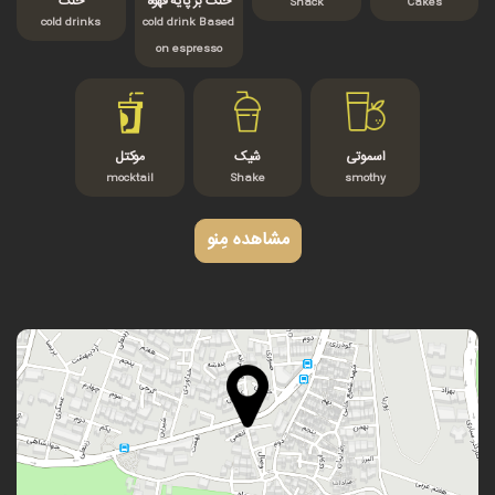
خنک بر پایه قهوه
خنک
Snack
Cakes
cold drinks
cold drink Based
on espresso
اسموتی
شیک
موکتل
mocktail
Shake
smothy
مشاهده مِنو