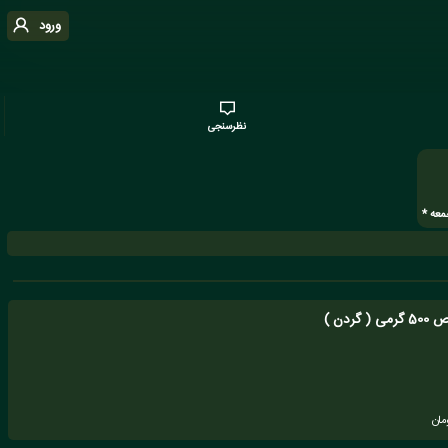
ورود
نظرسنجی
ردن )
مان