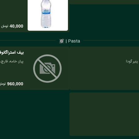
تومان
40,000
Pasta |
بیف استراگانو
نیر گودا
پیاز، خامه، قارچ
تومان
960,000