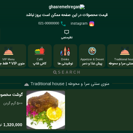
قیمت محصولات در این صفحه ممکن است بروز نباشد
instagram
021-00000000
نظرسنجی
VIP Menu
Café
Drinks
Appetizer & Desert
Traditional hou
نتی سرا و محوطه
پیش غذا و دسر
نوشیدنی ها
کافی شاپ
منوی VIP * فقط جمعه *
منوی سنتی سرا و محوطه | Traditional house
گوشت مخصوص 500 گرمی ( گ
500 گرم گردن
تو
1,320,000