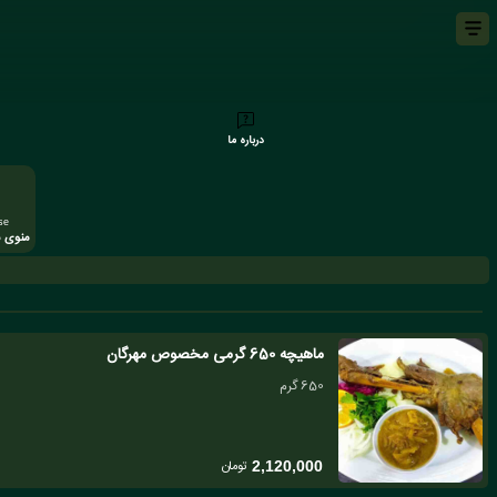
درباره ما
se
منوی س
ماهیچه 650 گرمی مخصوص مهرگان
650 گرم
تومان
2,120,000