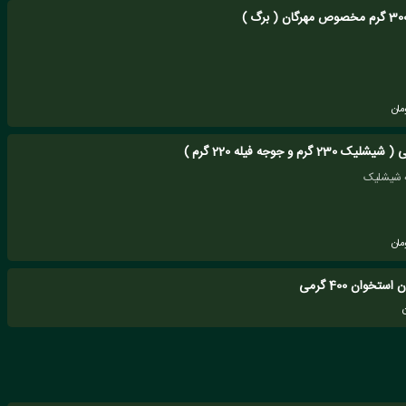
مان
گرم و جوجه فیله 220 گرم )
مان
تخوان 400 گرمی