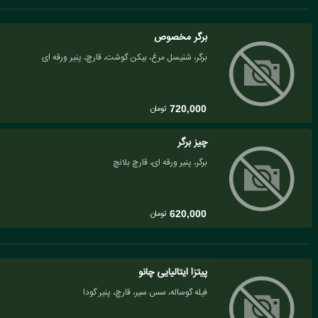
برگر مخصوص
برگر، شنیسل مرغ، بیکن گوشت، قارچ، پنیر ورقه ای
تومان
720,000
چیز برگر
برگر، پنیر ورقه ای، قارچ بلانچ
تومان
620,000
پیتزا ایتالیایی چانو
فیله گوساله، سس سیر، قارچ، پنیر گودا