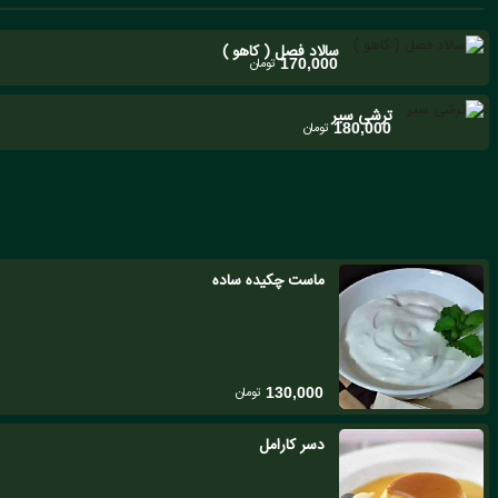
سالاد فصل ( کاهو )
تومان
170,000
ترشی سیر
تومان
180,000
ماست چکیده ساده
تومان
130,000
دسر کارامل