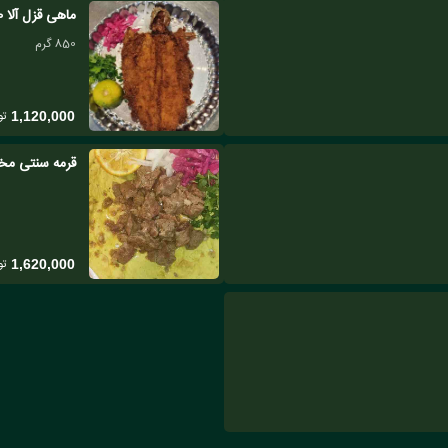
ماهی قزل آلا 850 گرمی
850 گرم
تو
1,120,000
قرمه سنتی مخ
تو
1,620,000