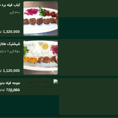
کباب فیله بره 300 گرم مخصوص مهرگان ( برگ )
300 گرم
تو
1,320,000
شیشلیک طلائی ( شیشلیک 230 
450 گرم * 2 تکه شیشلیک
تو
1,120,000
جوجه فیله بدون اس
تومان
720,000
400 گرم