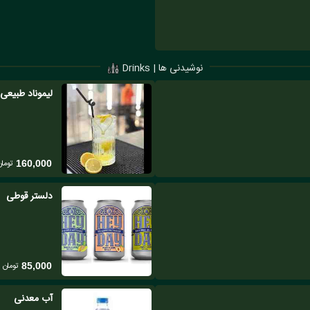
نوشیدنی ها | Drinks
لیموناد طبیعی
تومان
160,000
دلستر قوطی
تومان
85,000
آب معدنی