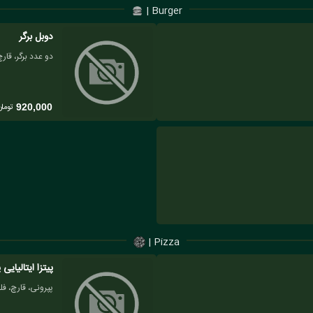
Burger |
دوبل برگر
دو عدد برگر، قارچ
تومان
920,000
Pizza |
پیتزا ایتالیایی 
پپرونی، قارچ، فل