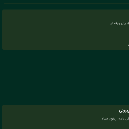
، پنیر ورقه ای
پپرونی
فل دلمه، زیتون سیاه