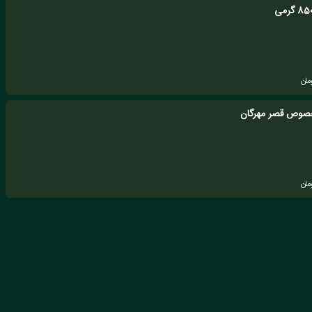
مان
صوص قصر مهرگان
مان