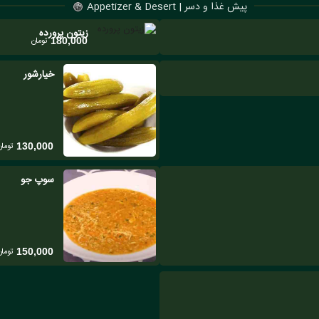
پیش غذا و دسر | Appetizer & Desert
زیتون پرورده
تومان
180,000
خیارشور
تومان
130,000
سوپ جو
تومان
150,000