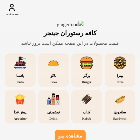
حساب کاربری
کافه رستوران جینجر
قیمت محصولات در این صفحه ممکن است بروز نباشد
پیتزا
برگر
تاکو
پاستا
Pasta
Tako
Burger
Pizza
ساندویچ
کباب
نوشیدنی
پیش غذا
Appetizer
Drink
Kebab
Sandwich
مشاهده مِنو