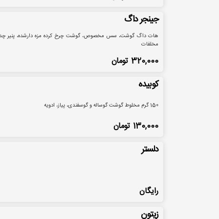
جینجر داگ
هات داگ گوشت، سس مخصوص، گوشت چرخ کرده مزه دارشده، پنیر چدا
مخلفات
320,000
تومان
کوبیده
150 گرم مخلوط گوشت گوساله و گوسفندی، پیاز، ادویه
130,000
تومان
دلستر
رایگان
زیتون