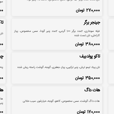
سو
270,000
تومان
00
جینجر برگر
تاک
فیله سوخاری، 2عدد برگر 100 گرمی، 2عدد پنیر گودا، سس مخصوص، پیاز
نان
کاراملی، نان تست شده
380,000
تومان
00
تاکو پولدبیف
چی
نان پیتا، لیمو ترش، پنیر ترکیبی، پیاز، جعفری، گوجه، گوشت راسته ریش شده
پنه
350,000
تومان
00
هات داگ
ها
هات
هات داگ گوشت، سس مخصوص، کاهو، گوجه، خیارشور، سیب خلالی
پنی
170,000
تومان
00