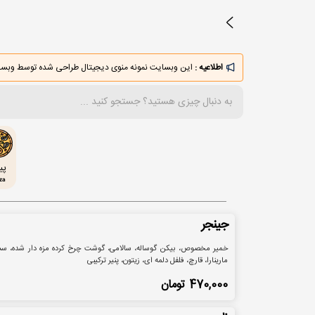
اطلاعیه :
این وبسایت نمونه منوی دیجیتال طراحی شده توسط وبسایت menudigital.ir می
پی
za
جینجر
خمیر مخصوص، بیکن گوساله، سالامی، گوشت چرخ کرده مزه دار شده، 
مارینارا، قارچ، فلفل دلمه ای، زیتون، پنیر ترکیبی
470,000
تومان