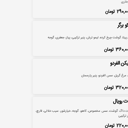
خاری
290,0
تومان
و برگر
 پیتا، گوشت چرخ کرده، لیمو ترش، پنیر ترکیبی، پیاز، جعفری، گوجه
360,0
تومان
کن الفردو
، مرغ گریل، سس الفردو، پنیر پارمسان
320,0
تومان
ت رویال
 داگ گوشت، سس مخصوص، کاهو، گوجه، خیارشور، سیب خلالی، قارچ،
ر ترکیبی
220,0
تومان