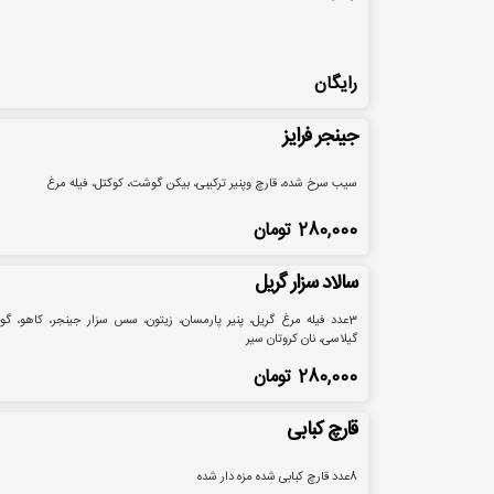
رایگان
جینجر فرایز
سیب سرخ شده، قارچ وپنیر ترکیبی، بیکن گوشت، کوکتل، فیله مرغ
280,000
تومان
سالاد سزار گریل
3عدد فیله مرغ گریل، پنیر پارمسان، زیتون، سس سزار جینجر، کاهو، گو
گیلاسی، نان کروتان سیر
280,000
تومان
قارچ کبابی
8عدد قارچ کبابی شده مزه دار شده