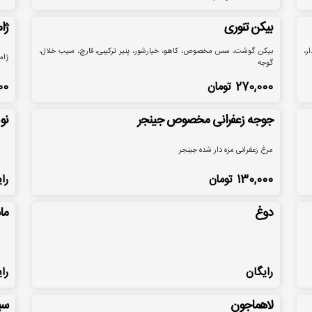
بیکن تنوری
ژا
ر،
بیکن گوشت، سس مخصوص، کاهو، خیارشور، پنیر ترکیبی، قارچ، سیب خلال،
ژام
گوجه
270,000
تومان
00
جوجه زعفرانی مخصوص جینجر
نو
مرغ زعفرانی مزه دار شده جینجر
130,000
تومان
را
دوغ
ما
رایگان
را
لاهماجون
سی