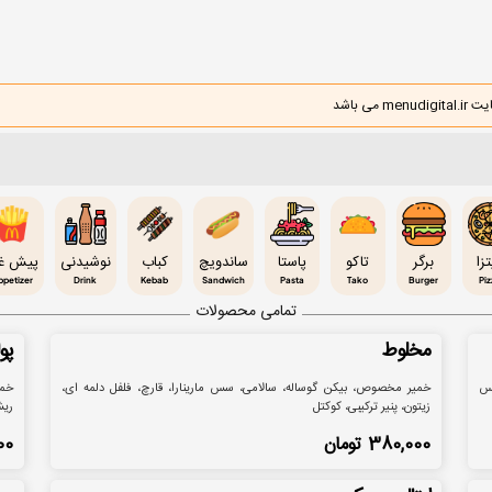
 باشد
تزا
برگر
تاکو
پاستا
ساندویچ
کباب
نوشیدنی
پیش غذ
ppetizer
Drink
Kebab
Sandwich
Pasta
Tako
Burger
Piz
تمامی محصولات
مخلوط
پو
سس
خمیر مخصوص، بیکن گوساله، سالامی، سس مارینارا، قارچ، فلفل دلمه ای،
خمی
زیتون، پنیر ترکیبی، کوکتل
ری
380,000
تومان
00