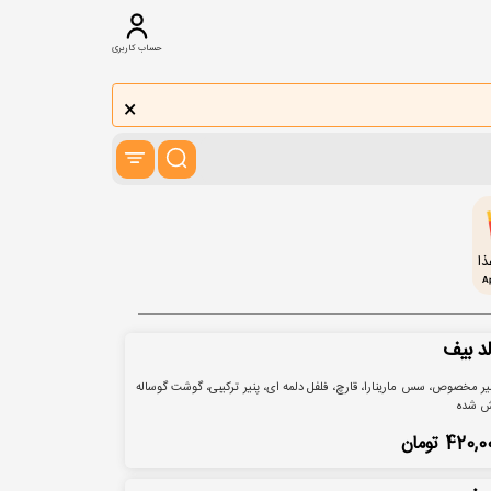
حساب کاربری
×
ا
A
لد بیف
ر مخصوص، سس مارینارا، قارچ، فلفل دلمه ای، پنیر ترکیبی، گوشت گوساله
ش شده
420,0
تومان