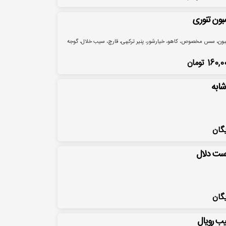
مبون تنوری
بون، سس مخصوص، کاهو، خیارشور، پنیر ترکیبی، قارچ، سیب خلال، گوجه
160,0
تومان
شابه
یگان
ست دلال
یگان
ب رویال