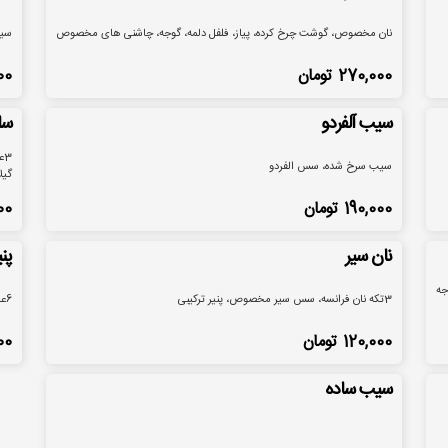
نان مخصوص، گوشت چرخ کرده، پیاز، فلفل دلمه، گوجه، چاشنی های مخصوص
سیب
270,000
تومان
00
سیب آلفردو
سا
3
سیب سرخ شده، سس الفردو
گیل
190,000
تومان
00
نان سیر
پن
جه
3تکه نان فرانسه، سس سیر مخصوص، پنیر ترکیبی
6عدد پنیر سوخاری
120,000
تومان
00
سیب ساده