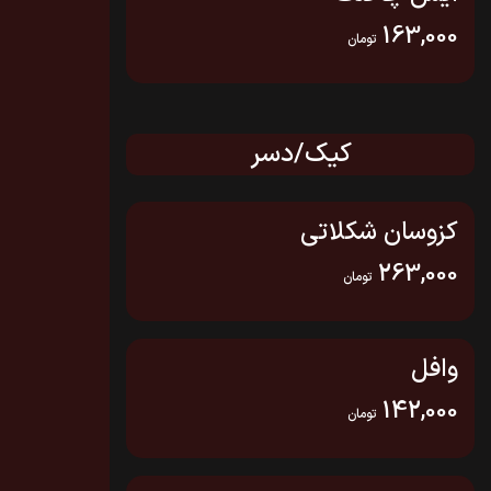
163,000
تومان
کیک/دسر
کزوسان شکلاتی
263,000
تومان
وافل
142,000
تومان