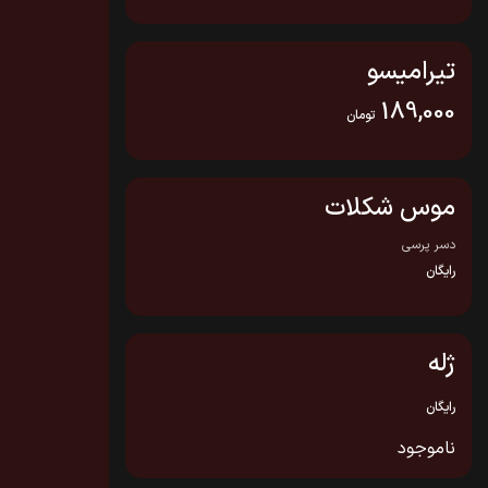
تیرامیسو
189,000
تومان
موس شکلات
دسر پرسی
رایگان
ژله
رایگان
ناموجود