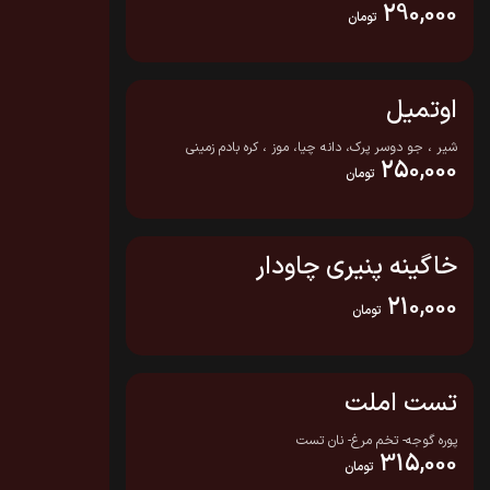
290,000
تومان
اوتمیل
شیر ، جو دوسر پرک، دانه چیا، موز ، کره بادم زمینی
250,000
تومان
خاگینه پنیری چاودار
210,000
تومان
تست املت
پوره گوجه- تخم مرغ- نان تست
315,000
تومان