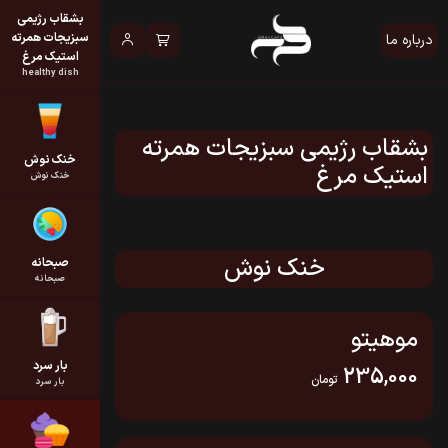
بشقاب رژیمی
سبزیجات همرته
درباره ما
استیک مرغ
healthy dish
بشقاب رژیمی سبزیجات همرته
خنک نوش
استیک مرغ
خنک نوش
خنک نوش
صبحانه
صبحانه
موهیتو
بار سرد
235,000
تومان
بار سرد