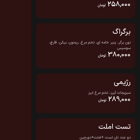
258,000
تومان
برگراگ
نون برگر، پنیر خامه ای، تخم مرغ، ریحون، بیکن، قارچ،
سوسیس
380,000
تومان
رژیمی
سبزیجات آبپز، تخم مرغ ابپز
289,000
تومان
تست املت
دو عدد نان تست +املت+دورچین