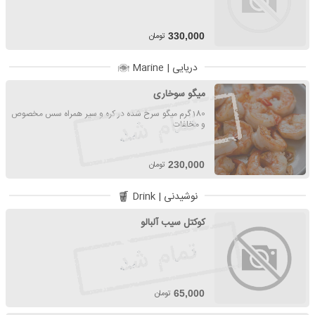
تومان
330,000
دریایی | Marine
میگو سوخاری
180 گرم میگو سرخ شده در کره و سیر همراه سس مخصوص
و مخلفات
تومان
230,000
نوشیدنی | Drink
کوکتل سیب آلبالو
تومان
65,000