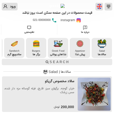
ورود
قیمت محصولات در این صفحه ممکن است بروز نباشد
instagram
021-00000000
درباره ما
نظرسنجی
Sandwich
Burgers
Greek Food
Appetizer
Salad
سالادها
پیش غذا
غذاهای یونانی
برگر ها
ساندویچ گرم
سالادها | Salad
سالاد مخصوص گریکو
خیار، گوجه، برگهای سبز، قارچ، فیله گوساله مزه دار شده،
سس زرشک
تومان
200,000