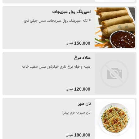
اسپرینگ رول سبزیجات
4 تکه اسپرینگ رول سبزیجات، سس چیلی تای
تومان
150,000
سالاد مرغ
سینه و فیله مرغ قارچ خیارشور سس سفید خامه
تومان
120,000
نان سیر
نان سیر به فرم پیتزا
تومان
180,000