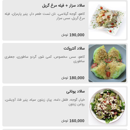
سالاد سزار + فیله مرغ گریل
کاهو، گوجه گیلاسی، نان تست طعم دار، پنیر پارمزان، فیله
مرغ گریل، سس سزار
تومان
190,000
سالاد آنتروکت
کاهو، سس مخصوص، کمی شور، گردو ساطوری، جعفری
ساطوری
تومان
180,000
سالاد یونانی
خیار، گوجه، فلفل دلمه، پیاز، زیتون سیاه، پنیر فتا، آویشن،
روغن زیتون
تومان
160,000