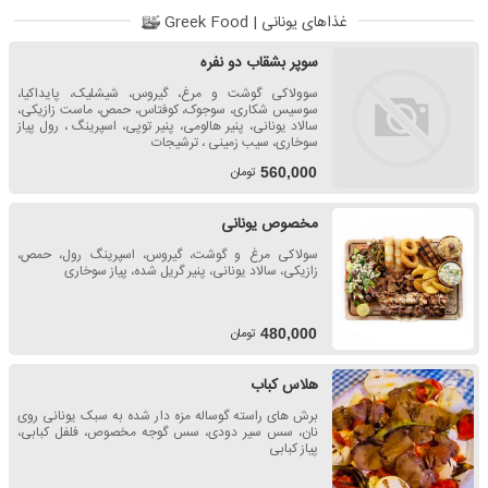
غذاهای یونانی | Greek Food
سوپر بشقاب دو نفره
سوولاکی گوشت و مرغ، گیروس، شیشلیک، پایداکیا،
سوسیس شکاری، سوجوک، کوفتاس، حمص، ماست زازیکی،
سالاد یونانی، پنیر هالومی، پنیر توپی، اسپرینگ ، رول پیاز
سوخاری، سیب زمینی ، ترشیجات
تومان
560,000
مخصوص یونانی
سولاکی مرغ و گوشت، گیروس، اسپرینگ رول، حمص،
زازیکی، سالاد یونانی، پنیر گریل شده، پیاز سوخاری
تومان
480,000
هلاس کباب
برش های راسته گوساله مزه دار شده به سبک یونانی روی
نان، سس سیر دودی، سس گوجه مخصوص، فلفل کبابی،
پیاز کبابی