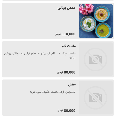
حمص یونانی
تومان
110,000
ماست کلم
ماست چکیده ، کلم قرمز,ادویه های ترکی و یونانی,روغن
زیتون
تومان
80,000
مطبل
بادمجان، ارده ماست چکیده,سیر,ادویه
تومان
80,000