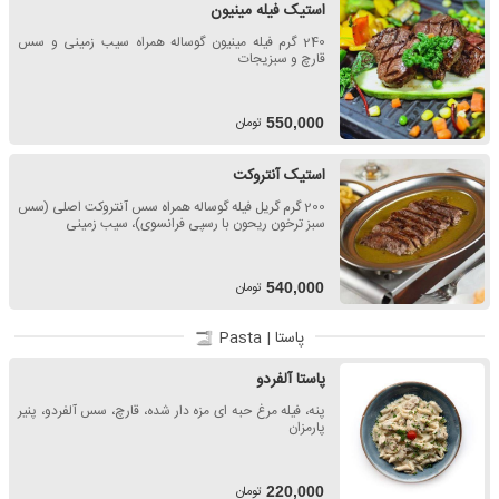
استیک فیله مینیون
240 گرم فیله مینیون گوساله همراه سیب زمینی و سس
قارچ و سبزیجات
تومان
550,000
استیک آنتروکت
200 گرم گریل فیله گوساله همراه سس آنتروکت اصلی (سس
سبز ترخون ریحون با رسپی فرانسوی)، سیب زمینی
تومان
540,000
پاستا | Pasta
پاستا آلفردو
پنه، فیله مرغ حبه ای مزه دار شده، قارچ، سس آلفردو، پنیر
پارمزان
تومان
220,000