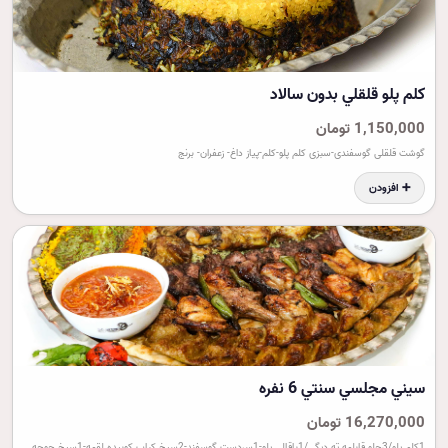
کلم پلو قلقلي بدون سالاد
1,150,000 تومان
گوشت قلقلی گوسفندی-سبزی کلم پلو-کلم-پیاز داغ- زعفران- برنج
➕ افزودن
سيني مجلسي سنتي 6 نفره
16,270,000 تومان
1کلم پلو/3چلو قابلمه ته دیگی/1باقالی پلو-1سردست گوسفند-2سیخ کباب کوبیده لقمه-1سیخ جوجه