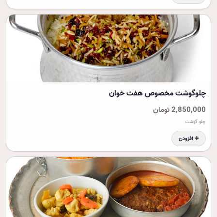
چلوگوشت مخصوص هفت خوان
2,850,000 تومان
چلو گوشت
➕ افزودن