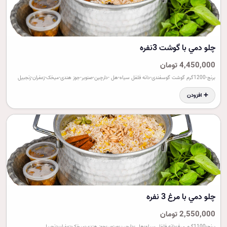
چلو دمي با گوشت 3نفره
4,450,000 تومان
برنج-1200گرم گوشت گوسفندی-دانه فلفل سیاه-هل -دارچین-صنوبر-جوز هندی-میخک-زعفران-زنجبیل
➕ افزودن
چلو دمي با مرغ 3 نفره
2,550,000 تومان
برنج-1100گرم مرغ-دانه فلفل سیاه-هل -دارچین-صنوبر-جوز هندی-میخک-زعفران-زنجبیل