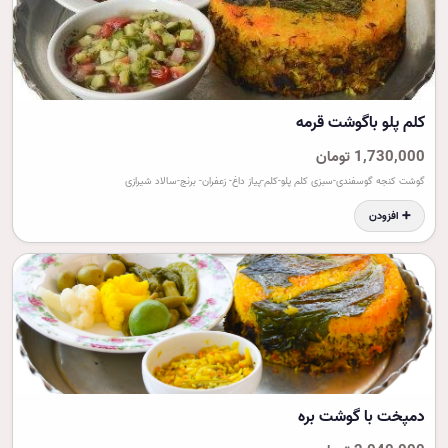
کلم پلو باگوشت قرمه
1,730,000 تومان
گوشت کنجه گوسفندی-سبزی کلم پلو-کلم-پیاز داغ- زعفران- برنج-سالاد شیرازی
➕ افزودن
دمپخت با گوشت بره