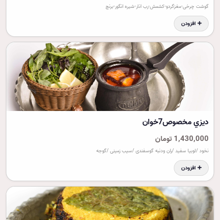
گوشت چرخی-مغزگردو-کشمش-رب انار-شیره انگور-برنج
➕ افزودن
ديزي مخصوص7خوان
1,430,000 تومان
نخود /لوبیا سفید /ران ودنبه گوسفندی /سیب زمینی /گوجه
➕ افزودن