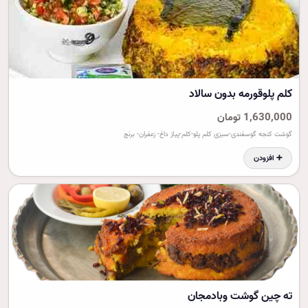
کلم پلوقورمه بدون سالاد
1,630,000 تومان
گوشت کنجه گوسفندی-سبزی کلم پلو-کلم-پیاز داغ- زعفران- برنج
➕ افزودن
ته چين گوشت وبادمجان