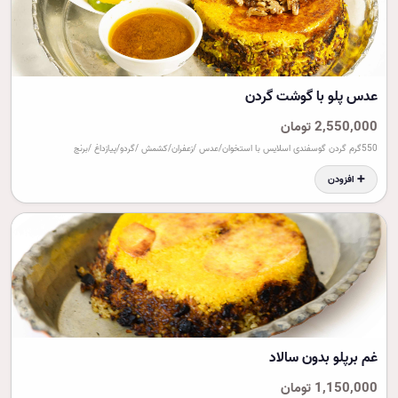
عدس پلو با گوشت گردن
2,550,000 تومان
550گرم گردن گوسفندی اسلایس با استخوان/عدس /زعفران/کشمش /گردو/پیازداغ /برنج
➕ افزودن
غم برپلو بدون سالاد
1,150,000 تومان