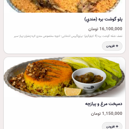
پلو گوشت بره (مندي)
16,100,000 تومان
نصف شقه گوشت بره (4 کیلوگرم) -برنج5پرس انتخابی- ادویه مخصوص مندی-کره-زعفران-پیاز-سیر
➕ افزودن
دمپخت مرغ و پيازچه
1,150,000 تومان
➕ افزودن