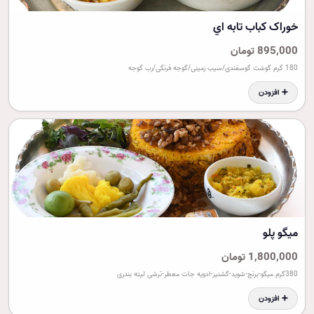
خوراک کباب تابه اي
895,000 تومان
180 گرم گوشت گوسفندی/سیب زمینی/گوجه فرنگی/رب گوجه
➕ افزودن
ميگو پلو
1,800,000 تومان
380گرم میگو-برنج-شوید-گشنیز-ادویه جات معطر-ترشی لیته بندری
➕ افزودن