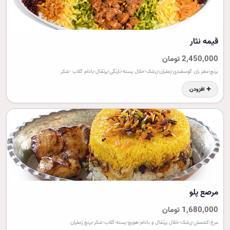
قيمه نثار
2,450,000 تومان
برنج-مغز ران گوسفندی-زعفران-زرشک-خلال پسته-نارنگی-پرتقال-بادام گلاب -شکر
➕ افزودن
مرصع پلو
1,680,000 تومان
مرغ-کشمش-زرشک-خلال پرتقال و بادام-هویج-پسته-گلاب-شکر-برنج زعفران