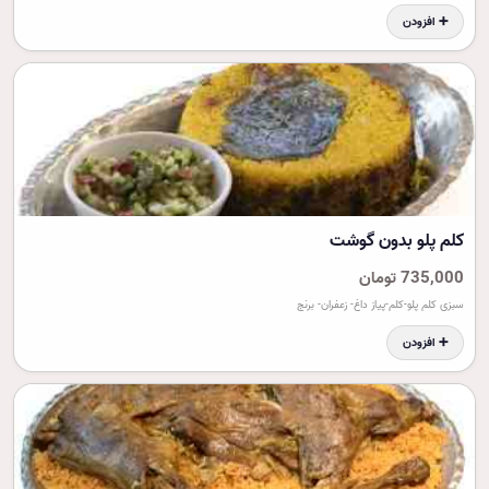
➕ افزودن
کلم پلو بدون گوشت
735,000 تومان
سبزی کلم پلو-کلم-پیاز داغ- زعفران- برنج
➕ افزودن