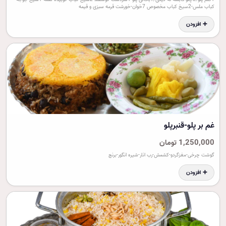
کباب ملس-2سیخ کباب مخصوص 7خوان-خورشت قرمه سبزی و قیمه
➕ افزودن
غم بر پلو-قنبرپلو
1,250,000 تومان
گوشت چرخی-مغزگردو-کشمش-رب انار-شیره انگور-برنج
➕ افزودن