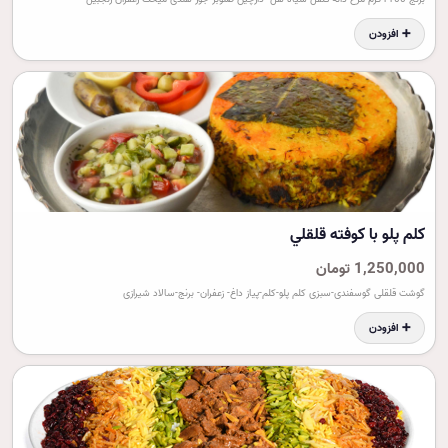
➕ افزودن
کلم پلو با کوفته قلقلي
1,250,000 تومان
گوشت قلقلی گوسفندی-سبزی کلم پلو-کلم-پیاز داغ- زعفران- برنج-سالاد شیرازی
➕ افزودن