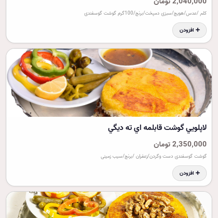
2,040,000 تومان
کلم /عدس/هویج/سبزی دمپخت/برنج/100گرم گوشت گوسفندی
➕ افزودن
لاپلويي گوشت قابلمه اي ته ديگي
2,350,000 تومان
گوشت گوسفندی دست وگردن/زعفران /برنج/سیب زمینی
➕ افزودن