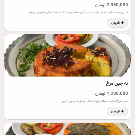
2,350,000 تومان
گردن ودست گوسفندی ریش شده/زعفران /تخم مرغ /ماست /بادمجان /دارچین وبرنج
➕ افزودن
ته چين مرغ
1,280,000 تومان
تخم مرغ/استیک سینه مرغ/ماست /زعفران/دارچین /برنج
➕ افزودن