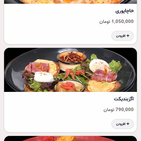
خاچاپوری
1,050,000 تومان
➕ افزودن
اگزبندیکت
790,000 تومان
➕ افزودن