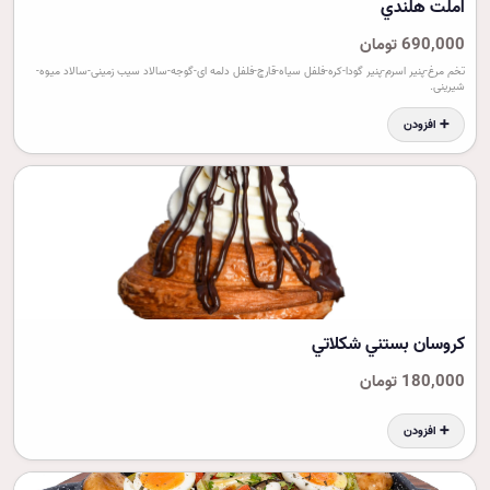
املت هلندي
690,000 تومان
تخم مرغ-پنیر اسرم-پنیر گودا-کره-فلفل سیاه-قارچ-فلفل دلمه ای-گوجه-سالاد سیب زمینی-سالاد میوه-
شیرینی.
➕ افزودن
کروسان بستني شکلاتي
180,000 تومان
➕ افزودن