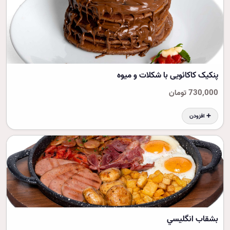
پنکیک کاکائویی با شکلات و میوه
730,000 تومان
➕ افزودن
بشقاب انگليسي