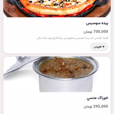
پيده سوسيس
700,000 تومان
گوجه گیلاسی-نان پیده-سوسیس اینجوی-پنیر پیتزا-قارچ-زیتون-دلمه رنگی.
➕ افزودن
خوراک عدسي
295,000 تومان