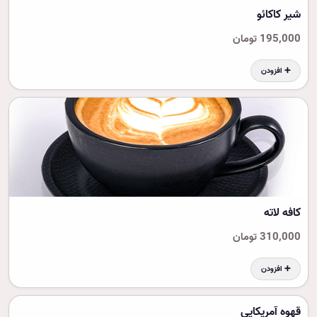
شیر کاکائو
195,000 تومان
➕ افزودن
کافه لاته
310,000 تومان
➕ افزودن
قهوه آمریکایی