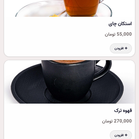
استکان چای
55,000 تومان
➕ افزودن
قهوه ترک
270,000 تومان
➕ افزودن