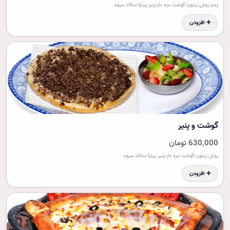
زعتر-روغن زیتون-گوشت مزه دار-پنیر پیتزا-سالاد میوه.
➕ افزودن
گوشت و پنير
630,000 تومان
روغن زیتون-گوشت مزه دار-پنیر پیتزا-سالاد میوه.
➕ افزودن