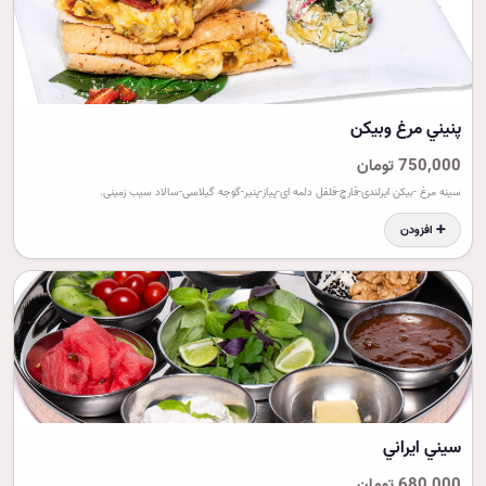
پنيني مرغ وبيکن
750,000 تومان
سینه مرغ -بیکن ایرلندی-قارچ-فلفل دلمه ای-پیاز-پنیر-گوجه گیلاسی-سالاد سیب زمینی.
➕ افزودن
سيني ايراني
680,000 تومان