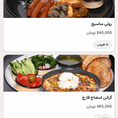
روتی ساسیج
840,000 تومان
➕ افزودن
گراتن اسفناج قارچ
485,000 تومان