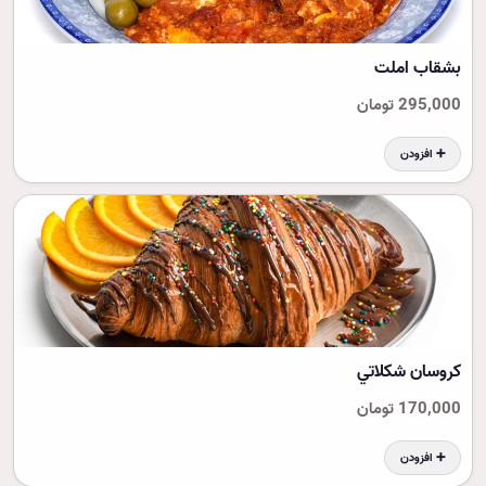
بشقاب املت
295,000 تومان
➕ افزودن
کروسان شکلاتي
170,000 تومان
➕ افزودن