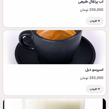
آب پرتقال طبیعی
290,000 تومان
➕ افزودن
اسپرسو دبل
285,000 تومان
➕ افزودن