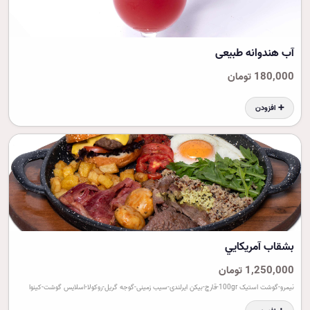
آب هندوانه طبیعی
180,000 تومان
➕ افزودن
بشقاب آمريکايي
1,250,000 تومان
نیمرو-گوشت استیک 100gr-قارچ-بیکن ایرلندی-سیب زمینی-گوجه گریل-روکولا-اسلایس گوشت-کینوا