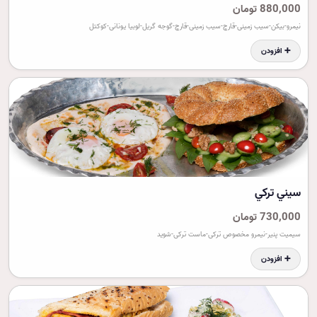
880,000 تومان
نیمرو-بیکن-سیب زمینی-قارچ-سیب زمینی-قارچ-گوجه گریل-لوبیا یونانی-کوکتل
➕ افزودن
سيني ترکي
730,000 تومان
سیمیت پنیر-نیمرو مخصوص ترکی-ماست ترکی-شوید
➕ افزودن