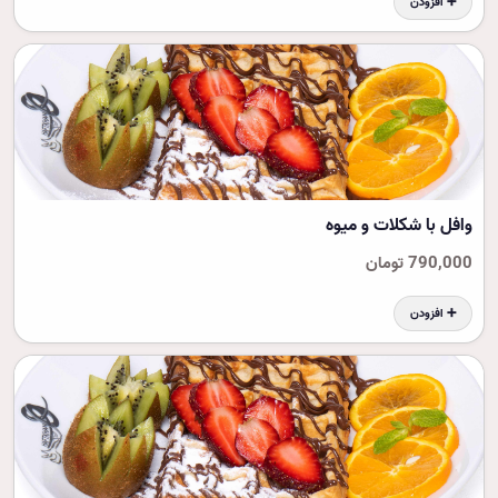
➕ افزودن
وافل با شکلات و میوه
790,000 تومان
➕ افزودن