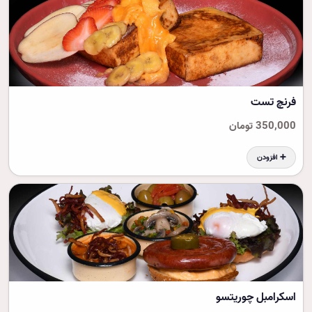
فرنچ تست
350,000 تومان
➕ افزودن
اسکرامبل چوریتسو