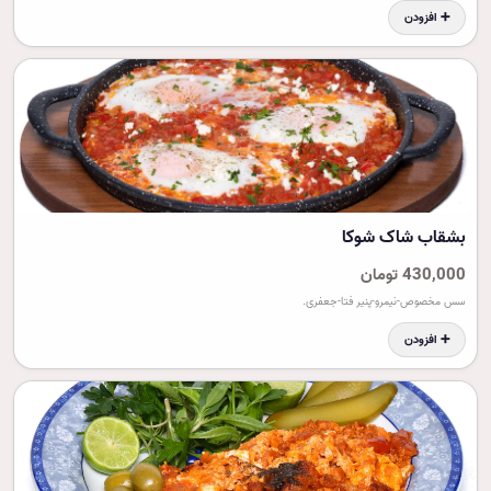
➕ افزودن
بشقاب شاک شوکا
430,000 تومان
سس مخصوص-نیمرو-پنیر فتا-جعفری.
➕ افزودن