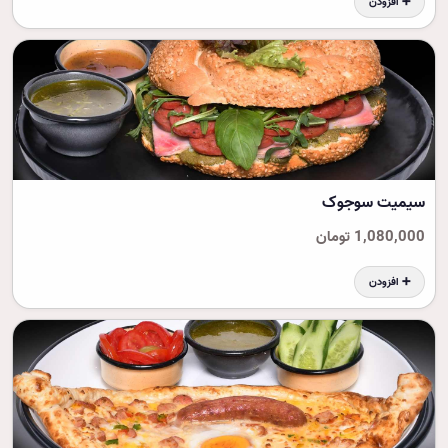
➕ افزودن
سیمیت سوجوک
1,080,000 تومان
➕ افزودن