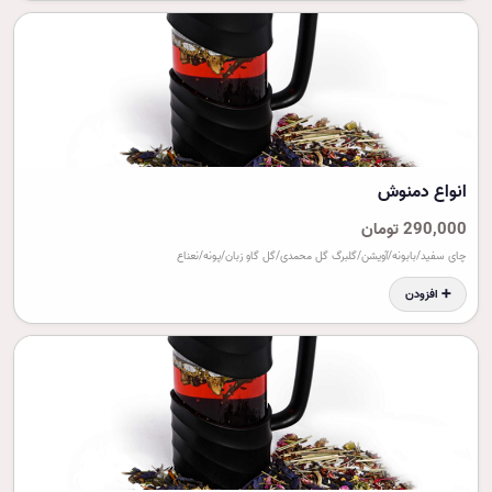
انواع دمنوش
290,000 تومان
چای سفید/بابونه/آویشن/گلبرگ گل محمدی/گل گاو زبان/پونه/نعناع
➕ افزودن