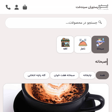
رستوران سیندخت
صبحانه
ناهار
کافه
صبحانه
همه
چایخانه
صبحانه هفت خوان
کله پاچه انتخابی