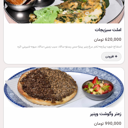
املت سبزيجات
620,000 تومان
اسفناج-شوید-پیازچه-تخم مرغ-پنیر پیتزا-سس پستو-سالاد سیب زمینی-سالاد میوه-شیرینی-کره
➕ افزودن
زعتر وگوشت وپنير
990,000 تومان