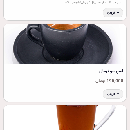
سنبل طیب/اسطخودوس/گل گاو زبان/بابونه/میخک
➕ افزودن
اسپرسو نرمال
195,000 تومان
➕ افزودن