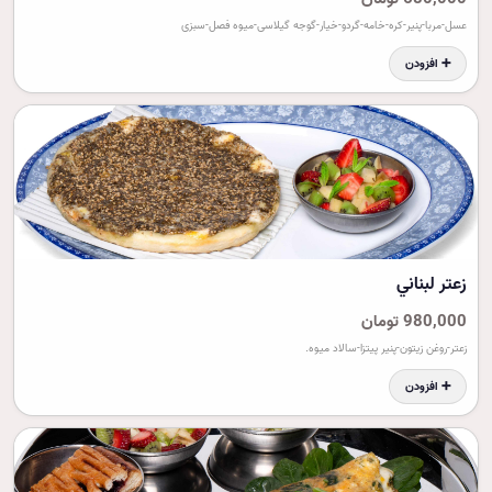
عسل-مربا-پنیر-کره-خامه-گردو-خیار-گوجه گیلاسی-میوه فصل-سبزی
➕ افزودن
زعتر لبناني
980,000 تومان
زعتر-روغن زیتون-پنیر پیتزا-سالاد میوه.
➕ افزودن