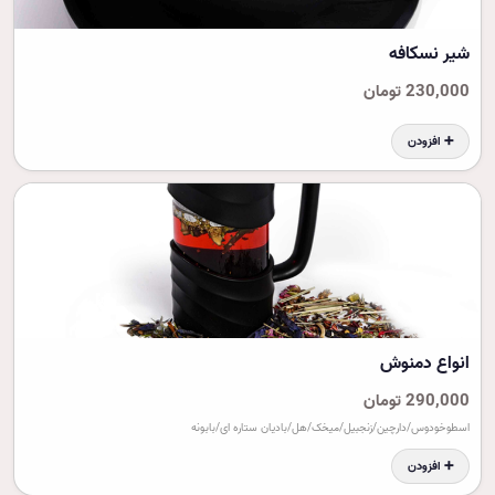
شیر نسکافه
230,000 تومان
➕ افزودن
انواع دمنوش
290,000 تومان
اسطوخودوس/دارچین/زنجبیل/میخک/هل/بادیان ستاره ای/بابونه
➕ افزودن