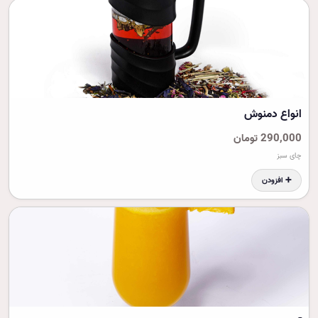
انواع دمنوش
290,000 تومان
چای سبز
➕ افزودن