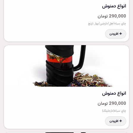
انواع دمنوش
290,000 تومان
چای سیاه/هل/دارچین/بهار نارنج
➕ افزودن
انواع دمنوش
290,000 تومان
چای سیاه(دارجلینگ)
➕ افزودن