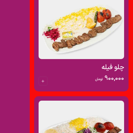
چلو فیله
900,000
تومان