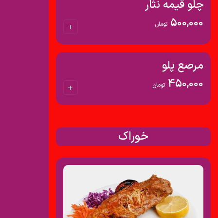
چلو قیمه نثار
500,000
تومان
مرصع پلو
450,000
تومان
خوراک