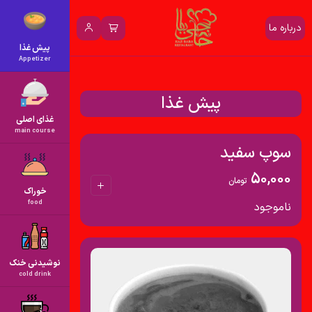
درباره ما
پیش غذا
Appetizer
پیش غذا
غذای اصلی
main course
سوپ سفید
50,000
تومان
خوراک
food
ناموجود
نوشیدنی خنک
cold drink