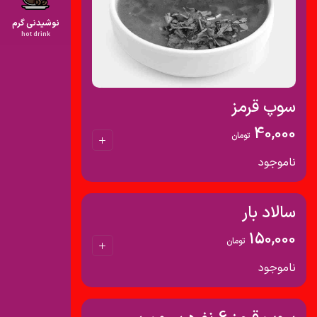
نوشیدنی گرم
hot drink
سوپ قرمز
40,000
تومان
ناموجود
سالاد بار
150,000
تومان
ناموجود