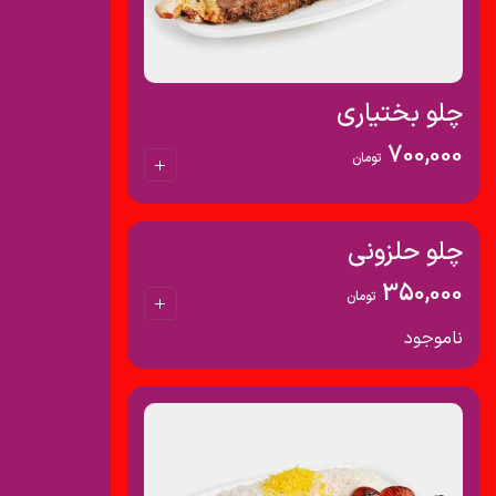
چلو بختیاری
700,000
تومان
چلو حلزونی
350,000
تومان
ناموجود