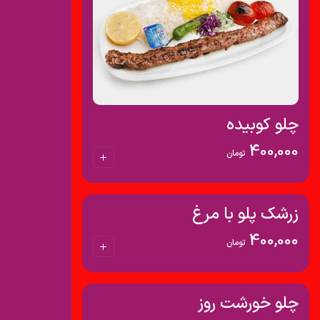
چلو کوبیده
400,000
تومان
زرشک پلو با مرغ
400,000
تومان
چلو خورشت روز