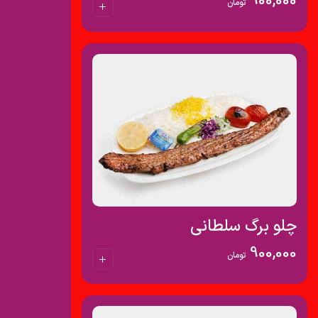
900,000
تومان
چلو برگ سلطانی
900,000
تومان