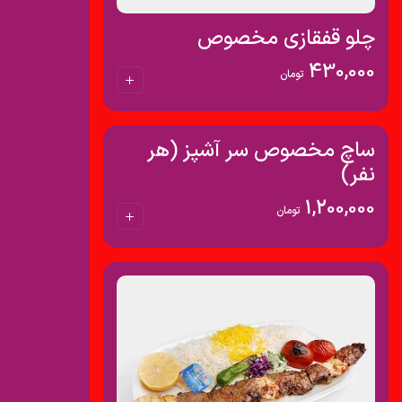
چلو قفقازی مخصوص
430,000
تومان
ساچ مخصوص سر آشپز (هر
نفر)
1,200,000
تومان