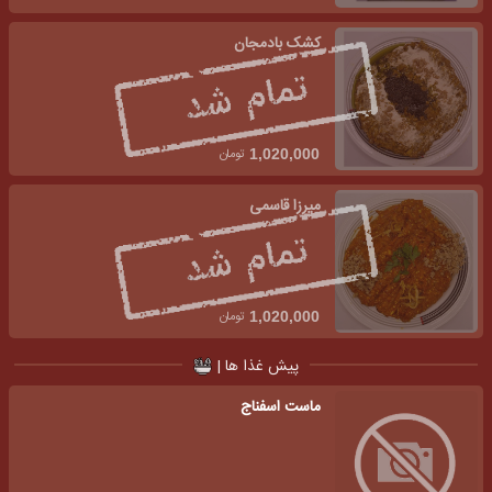
کشک بادمجان
تومان
1,020,000
میرزا قاسمی
تومان
1,020,000
پیش غذا ها |
ماست اسفناج