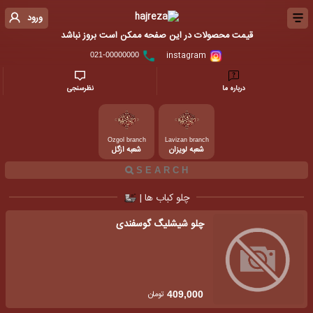
ورود
قیمت محصولات در این صفحه ممکن است بروز نباشد
instagram
021-00000000
درباره ما
نظرسنجی
Ozgol branch
Lavizan branch
شعبه لویزان
شعبه ازگل
چلو کباب ها |
چلو شیشلیگ گوسفندی
تومان
409,000