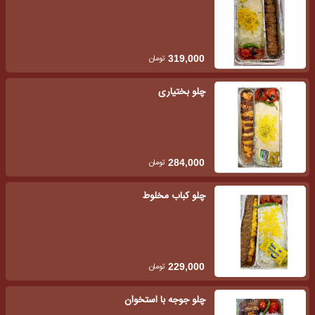
تومان
319,000
چلو بختیاری
تومان
284,000
چلو کباب مخلوط
تومان
229,000
چلو جوجه با استخوان