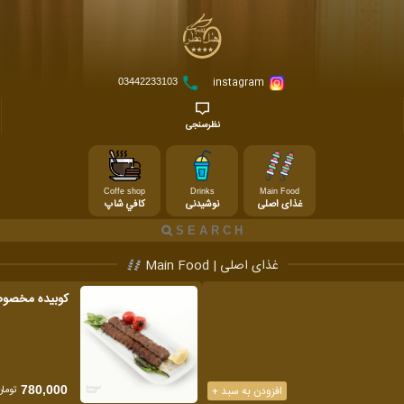
instagram
03442233103
نظرسنجی
Coffe shop
Drinks
Main Food
غذای اصلی
نوشیدنی
كافي شاپ
غذای اصلی | Main Food
کوبیده مخصو
تومان
افزودن به سبد +
780,000