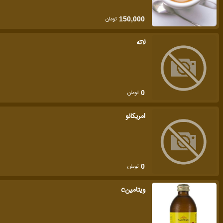
تومان
150,000
لاته
تومان
0
امريكانو
تومان
0
ویتامینc