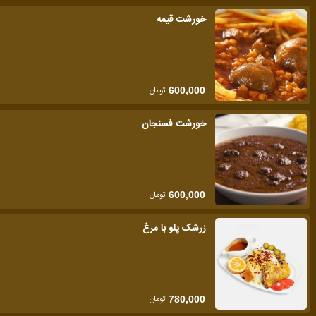
خورشت قیمه
تومان
600,000
خورشت فسنجان
تومان
600,000
زرشک پلو با مرغ
تومان
780,000