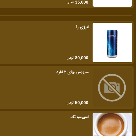
تومان
35,000
انرژی زا
تومان
80,000
سرويس چاي 2 نفره
تومان
50,000
اسپرسو تك