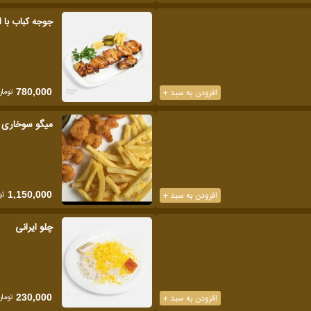
جوجه کباب با 
تومان
افزودن به سبد +
780,000
میگو سوخاری
تو
افزودن به سبد +
1,150,000
چلو ایرانی
تومان
افزودن به سبد +
230,000