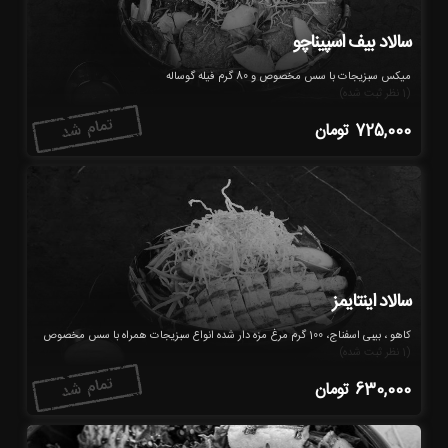
سالاد بیف اسپیناچو
میکس سبزیجات با سس مخصوص و 80 گرم فیله گوساله
(1 نظر ثبت شده)
725,000
تومان
سالاد اینتایمز
کاهو ، بیبی اسفناج، 100 گرم مرغ مزه دار شده انواع سبزیجات همراه با سس مخصوص
(1 نظر ثبت شده)
630,000
تومان