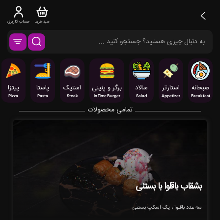
سبد خرید
حساب کاربری
صبحانه
استارتر
سالاد
برگر و پنینی
استیک
پاستا
پیتزا
Pizza
Pasta
Steak
In Time Burger
Salad
Appetizer
Breakfast
تمامی محصولات
بشقاب باقلوا با بستنی
سه عدد باقلوا ، یک اسکپ بستنی