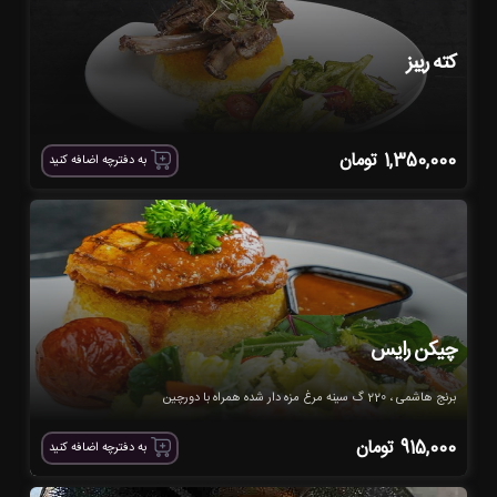
کته ریبز
1,350,000
تومان
به دفترچه اضافه کنید
چیکن رایس
برنج هاشمی ، 220 گ سینه مرغ مزه دار شده همراه با دورچین
915,000
تومان
به دفترچه اضافه کنید