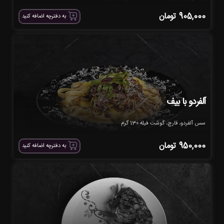
905,000
تومان
به دفترچه اضافه کنید
آلفردو با بیف
سس آلفردو، قارچ، گوشت فیله 130 گرم
950,000
تومان
به دفترچه اضافه کنید