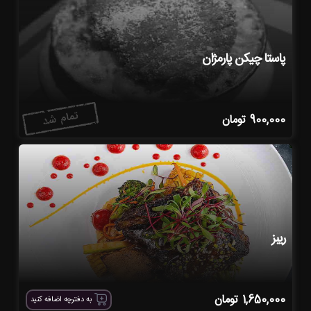
پاستا چیکن پارمژان
900,000
تومان
ریبز
1,650,000
تومان
به دفترچه اضافه کنید