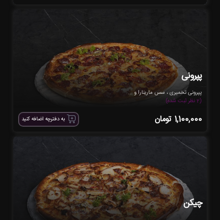
پپرونی
پپرونی تخمیری ، سس مارینارا و ...
(2 نظر ثبت شده)
1,100,000
تومان
به دفترچه اضافه کنید
چیکن