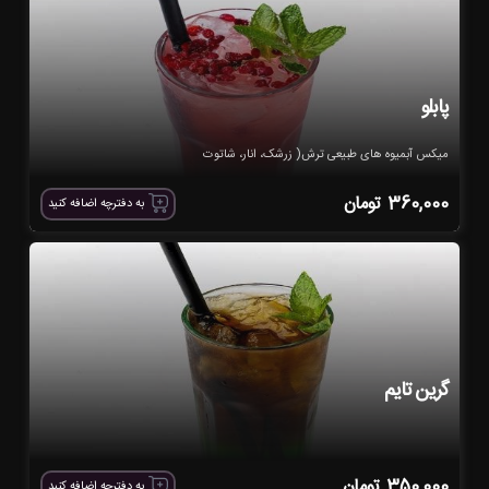
پابلو
میکس آبمیوه های طبیعی ترش( زرشک، انار، شاتوت
360,000
تومان
به دفترچه اضافه کنید
گرین تایم
350,000
تومان
به دفترچه اضافه کنید