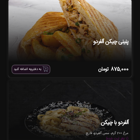
پنینی چیکن آلفردو
875,000
تومان
به دفترچه اضافه کنید
آلفردو با چیکن
مرغ 200 گرم، سس آلفردو، قارچ
(1 نظر ثبت شده)