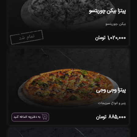
پیتزا بیکن چوریتسو
بیکن ،چوریتسو
1,020,000
تومان
پیتزا وجی وجی
پنیر و انواع سبزیجات
885,000
تومان
به دفترچه اضافه کنید