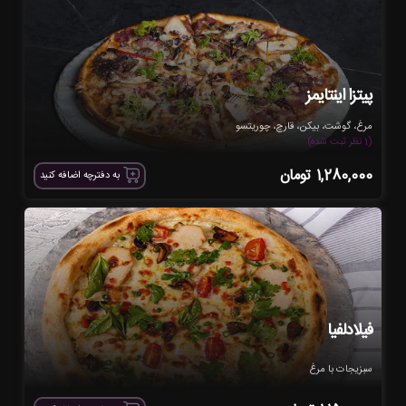
پیتزا اینتایمز
مرغ، گوشت، بیکن، قارچ، چوریتسو
(1 نظر ثبت شده)
1,280,000
تومان
به دفترچه اضافه کنید
فیلادلفیا
سبزیجات با مرغ