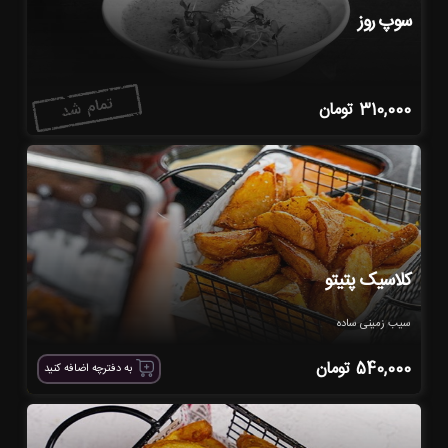
سوپ روز
310,000
تومان
کلاسیک پتیتو
سیب زمینی ساده
540,000
تومان
به دفترچه اضافه کنید