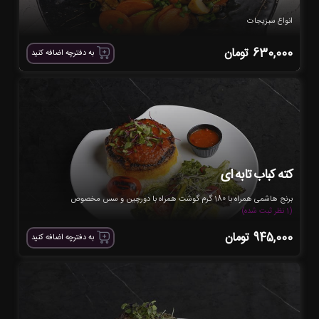
انواع سبزیجات
630,000
تومان
به دفترچه اضافه کنید
کته کباب تابه ای
برنج هاشمی همراه با 180 گرم گوشت همراه با دورچین و سس مخصوص
(1 نظر ثبت شده)
945,000
تومان
به دفترچه اضافه کنید