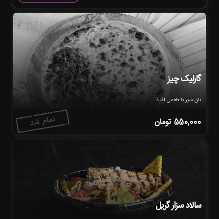
گارلیک چیز
نان سیر با طعمی لذیذ
550,000
تومان
سالاد سزار گریل