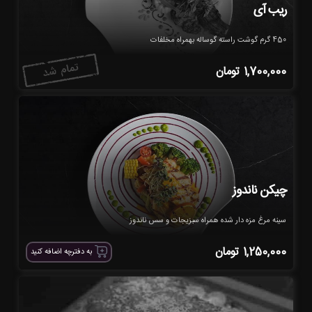
ریب آی
450 گرم گوشت راسته گوساله بهمراه مخلفات
1,700,000
تومان
چیکن ناندوز
سینه مرغ مزه دار شده همراه سبزیجات و سس ناندوز
1,250,000
تومان
به دفترچه اضافه کنید