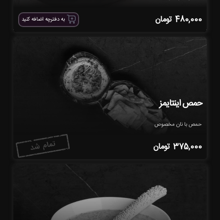
480,000
تومان
به دفترچه اضافه کنید
حمص اینتایمز
حمص با نان مخصوص
375,000
تومان