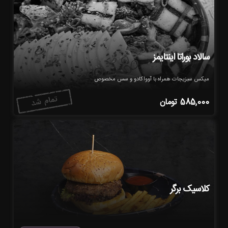
سالاد بوراتا اینتایمز
میکس سبزیجات همراه با آوواکادو و سس مخصوص
585,000
تومان
کلاسیک برگر