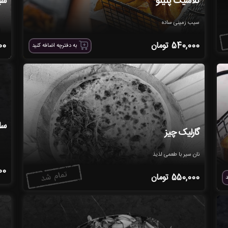
کلاسیک پتیتو
سی
سیب زمینی ساده
540,000
تومان
00
به دفترچه اضافه کنید
سا
گارلیک چیز
نان سیر با طعمی لذیذ
00
550,000
تومان
د