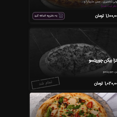
ونی تخمیری ، سس مارینارا و ...
1,100,0
تومان
به دفترچه اضافه کنید
تزا بیکن چوریتسو
ن ،چوریتسو
1,020,0
تومان