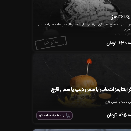
اد اینتایمز
کاهو ، بیبی اسفناج، 100 گرم مرغ مزه دار شده انواع سبزیجات همراه با سس
صوص
630,0
تومان
گر اینتایمز انتخابی با سس دیپ یا سس قارچ
 دیپ یا سس قارچ
895,0
تومان
به دفترچه اضافه کنید