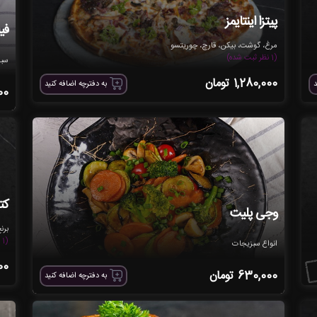
پیتزا اینتایمز
فیل
مرغ، گوشت، بیکن، قارچ، چوریتسو
(1 نظر ثبت شده)
سبز
1,280,000
تومان
د
به دفترچه اضافه کنید
00
کت
وجی پلیت
برنج هاش
(1 نظر ثبت شده)
انواع سبزیجات
00
630,000
تومان
به دفترچه اضافه کنید