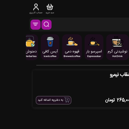
سبد خرید
حساب کاربری
نوشیدنی گرم
اسپرسو بار
قهوه دمی
آیس کافی
دمنوش
کیک
ق
Cake
Herbal tea
Iced coffee
Brewed coffee
Espressobar
Hot Drink
قاب نیمرو
265,0
تومان
به دفترچه اضافه کنید