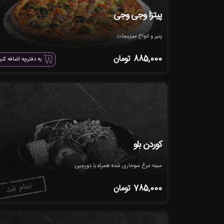
پیتزا وجی وجی
پنیر و انواع سبزیجات
885,000
تومان
به دفترچه اضافه کنی
کوردن بلو
سینه مرغ سوخاری شده همراه با دورچین
785,000
تومان