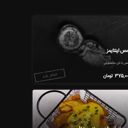
ص اینتایمز
ص با نان مخصوص
375,0
تومان