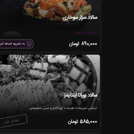
سالاد سزار سوخاری
(3 نظر ثبت شده)
890,000
تومان
به دفترچه اضافه کنی
سالاد بوراتا اینتایمز
میکس سبزیجات همراه با آوواکادو و سس مخصوص
585,000
تومان