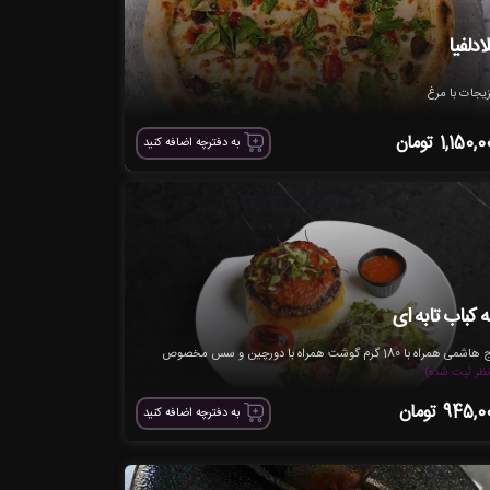
ادلفیا
یجات با مرغ
1,150,0
تومان
به دفترچه اضافه کنید
ه کباب تابه ای
می همراه با 180 گرم گوشت همراه با دورچین و سس مخصوص
945,0
تومان
به دفترچه اضافه کنید