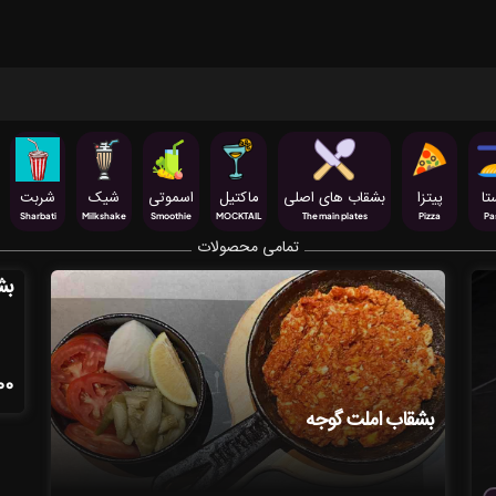
تا
پیتزا
بشقاب های اصلی
ماکتیل
اسموتی
شیک
شربت
Sharbati
Milkshake
Smoothie
MOCKTAIL
The main plates
Pizza
Pa
تمامی محصولات
بش
00
بشقاب املت گوجه