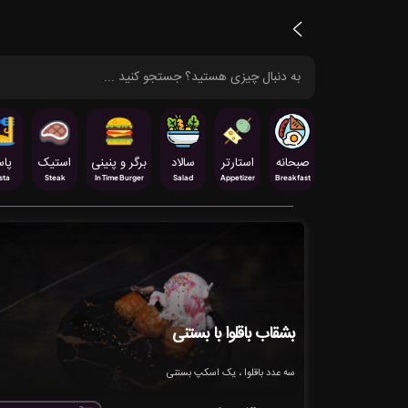
صبحانه
استارتر
سالاد
برگر و پنینی
استیک
پاس
sta
Steak
In Time Burger
Salad
Appetizer
Breakfast
بشقاب باقلوا با بستنی
سه عدد باقلوا ، یک اسکپ بستنی