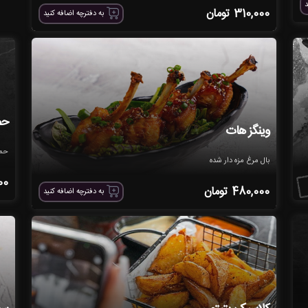
د
310,000
تومان
به دفترچه اضافه کنید
حم
وینگز هات
حم
بال مرغ مزه دار شده
00
480,000
تومان
به دفترچه اضافه کنید