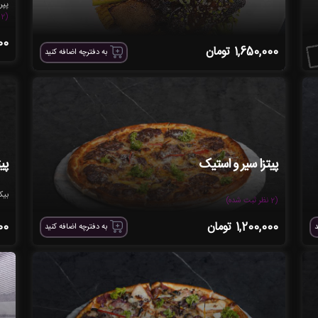
پپر
(2 نظر ثبت شده)
00
1,650,000
تومان
به دفترچه اضافه کنید
پیتزا سیر و استیک
پی
بیک
(2 نظر ثبت شده)
1,200,000
تومان
00
د
به دفترچه اضافه کنید