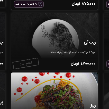
00
875,000
تومان
د
به دفترچه اضافه کنید
ریب آی
چی
450 گرم گوشت راسته گوساله بهمراه مخلفات
سین
1,700,000
تومان
00
د
پپ
ریبز