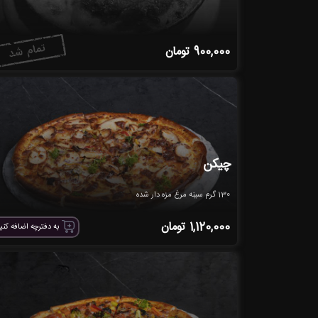
900,000
تومان
چیکن
130 گرم سینه مرغ مزه دار شده
1,120,000
تومان
به دفترچه اضافه کنی