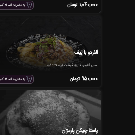
1,040,000
تومان
به دفترچه اضافه کنی
آلفردو با بیف
سس آلفردو، قارچ، گوشت فیله 130 گرم
950,000
تومان
به دفترچه اضافه کنی
پاستا چیکن پارمژان