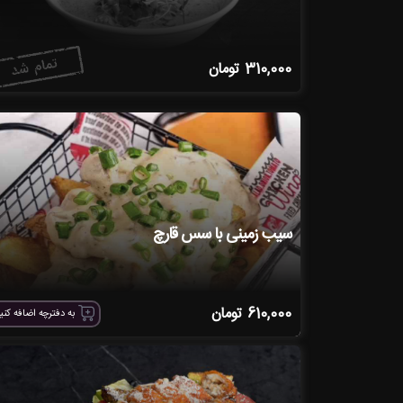
310,000
تومان
سیب زمینی با سس قارچ
610,000
تومان
به دفترچه اضافه کنی