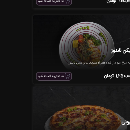
905,0
تومان
به دفترچه اضافه کنید
کن ناندوز
ه مرغ مزه دار شده همراه سبزیجات و سس ناندوز
1,250,0
تومان
به دفترچه اضافه کنید
رونی