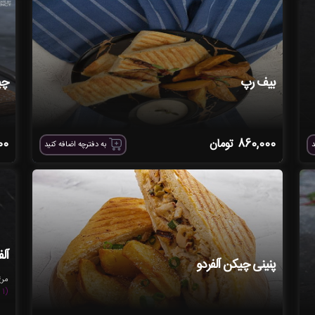
بیف رپ
چی
860,000
تومان
00
د
به دفترچه اضافه کنید
آل
پنینی چیکن آلفردو
مرغ 200 گرم، سس 
(1 نظر ثبت شده)