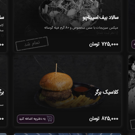
سالاد بیف اسپیناچو
سال
میکس سبزیجات با سس مخصوص و 80 گرم فیله گوساله
مخ
(1 نظر ثبت شده)
(1 نظر ثبت شده)
725,000
تومان
00
د
کلاسیک برگر
بر
سس
825,000
تومان
00
به دفترچه اضافه کنید