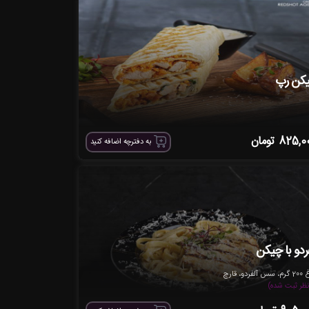
کن رپ
825,0
تومان
به دفترچه اضافه کنید
فردو با چیکن
آلفردو، قارچ