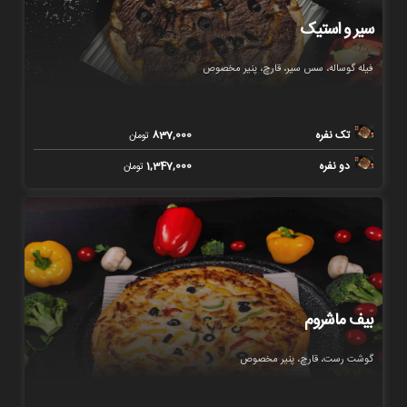
سیر و استیک
فیله گوساله، سس سیر، قارچ، پنیر مخصوص
تک نفره
837,000
تومان
دو نفره
1,347,000
تومان
بیف ماشروم
گوشت رست، قارچ، پنیر مخصوص