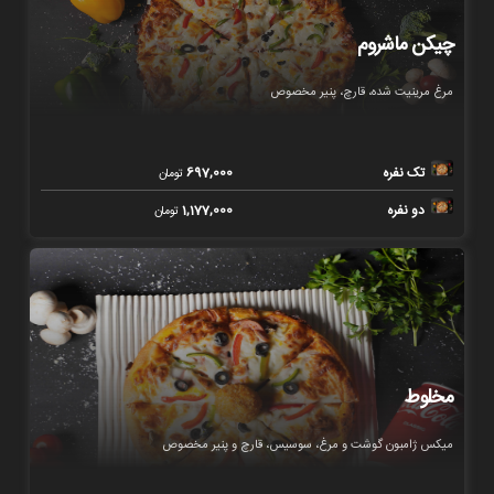
چیکن ماشروم
مرغ مرینیت شده، قارچ، پنیر مخصوص
تک نفره
697,000
تومان
دو نفره
1,177,000
تومان
مخلوط
میکس ژامبون گوشت و مرغ، سوسیس، قارچ و پنیر مخصوص