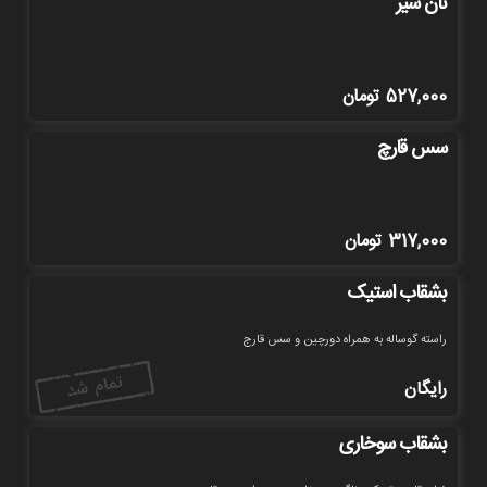
نان سیر
527,000
تومان
سس قارچ
317,000
تومان
بشقاب استیک
راسته گوساله به همراه دورچین و سس قارج
رایگان
بشقاب سوخاری