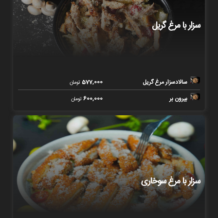
سزار با مرغ گریل
سالادسزار مرغ گریل
577,000
تومان
بیرون بر
600,000
تومان
سزار با مرغ سوخاری