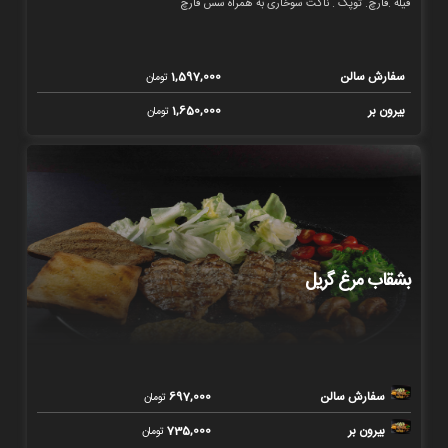
فیله .قارچ. توپک . ناگت سوخاری به همراه سس قارچ
سفارش سالن
1,597,000
تومان
بیرون بر
1,650,000
تومان
بشقاب مرغ گریل
سفارش سالن
697,000
تومان
بیرون بر
735,000
تومان