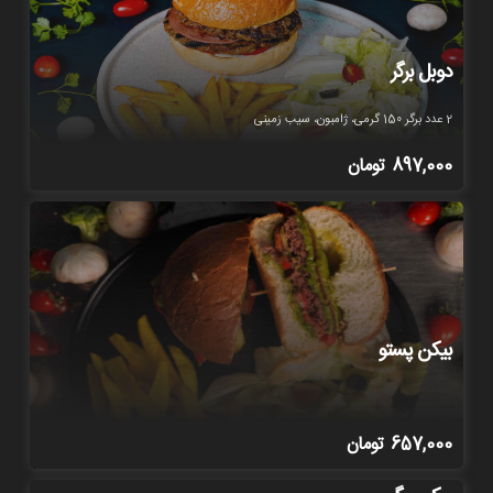
دوبل برگر
2 عدد برگر 150 گرمی، ژامبون، سیب زمینی
897,000
تومان
بیکن پستو
657,000
تومان