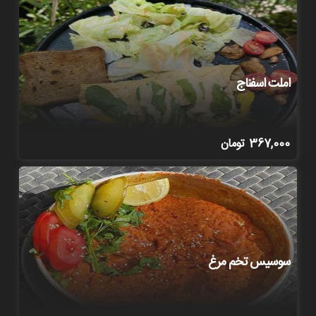
املت اسفناج
367,000
تومان
سوسیس تخم مرغ