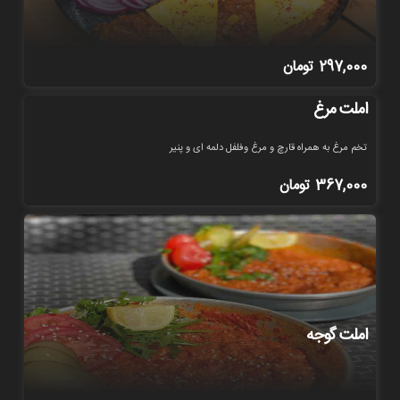
297,000
تومان
املت مرغ
تخم مرغ به همراه قارچ و مرغ وفلفل دلمه ای و پنیر
367,000
تومان
املت گوجه