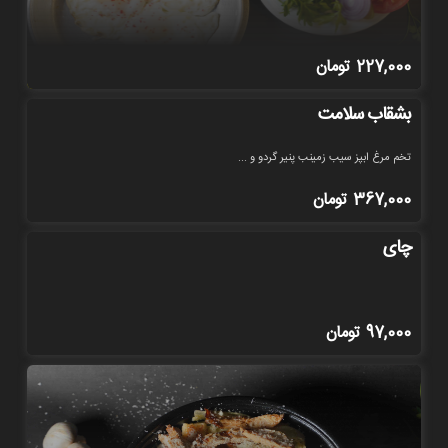
227,000
تومان
بشقاب سلامت
تخم مرغ ابپز سیب زمینب پنیر گردو و ...
367,000
تومان
چای
97,000
تومان