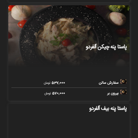
پاستا پنه چیکن آلفردو
سفارش سالن
537,000
تومان
بیرون بر
570,000
تومان
پاستا پنه بیف آلفردو