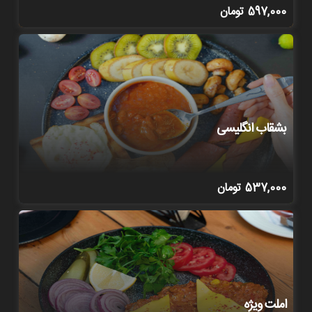
597,000
تومان
بشقاب انگلیسی
537,000
تومان
املت ویژه