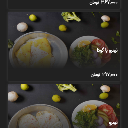
367,000
تومان
نیمرو با گودا
297,000
تومان
نیمرو