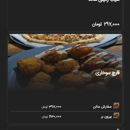
297,000
تومان
قارچ سوخاری
سفارش سالن
397,000
تومان
بیرون بر
430,000
تومان