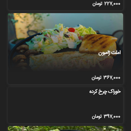
227,000
تومان
املت ژامبون
367,000
تومان
خوراک چرخ کرده
397,000
تومان