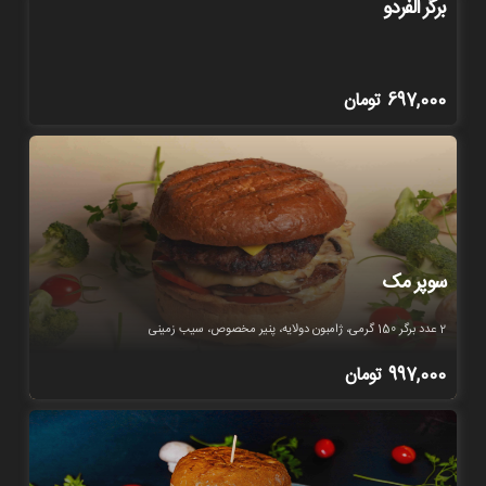
برگر الفردو
697,000
تومان
سوپر مک
2 عدد برگر 150 گرمی، ژامبون دولایه، پنیر مخصوص، سیب زمینی
997,000
تومان