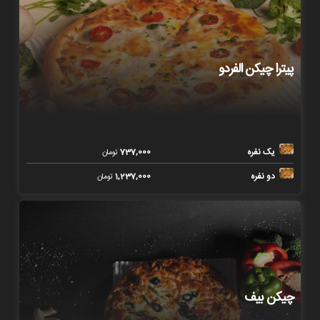
پیترا چیکن الفردو
یک نفره
737,000
تومان
دو نفره
1,237,000
تومان
چیکن بیف