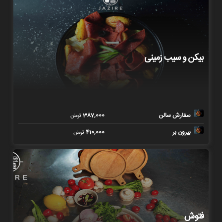
بیکن و سیب زمینی
سفارش سالن
387,000
تومان
بیرون بر
410,000
تومان
فتوش