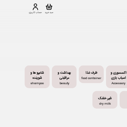
سبد خرید
حساب کاربری
اکسسوری و
ظرف غذا
بهداشت و
شامپو ها و
اسباب بازی
مراقبتی
شوینده
food container
shampoo
beauty
Accessory
شیر خشک
dry milk