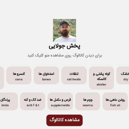
پخش جولایی
برای دیدن کاتالوگ روی مشاهده منو کلیک کنید
خشک
کوله پشتی و
تنقلات
استخوان ها
کنسرو ها
کالسکه
cans
bones
cat treats
dry
stroller
روغن ماهی ها
ووم ها
قرص و مکمل ها
ضد کک و کنه
پرندگان
birds
anti f & t
supplemebts
wooms
fish oil
مشاهده کاتالوگ