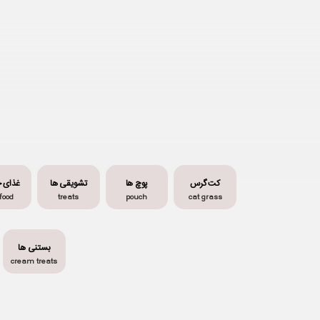
کت گرس
پوچ ها
تشویقی ها
غذای 
 food
treats
pouch
cat grass
بستنی ها
cream treats