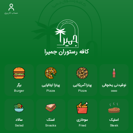
حساب کاربری
کافه رستوران جمیرا
نوشیدنی یخچالی
پیتزا آمریکایی
پیتزا ایتالیایی
برگر
Burger
Pizza
Pizza
coco
استیک
سوخاری
اسنک
سالاد
Salad
Snacks
Fried
Steak