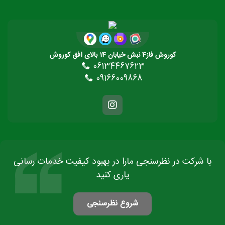
کوروش فاز4 نبش خیابان 14 بالای افق کوروش
06134467623
09166009868
با شرکت در نظرسنجی مارا در بهبود کیفیت خدمات رسانی
یاری کنید
شروع نظرسنجی