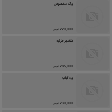
برگ مخصوص
تومان
220,000
شاندیز طرقبه
تومان
285,000
بره کباب
تومان
230,000