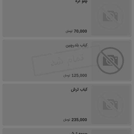
چلو کره
تومان
70,000
کباب بلدرچین
تومان
125,000
کباب ترش
تومان
235,000