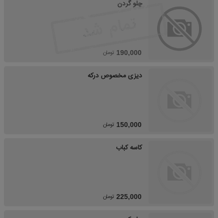
چلو گردن
تومان
190,000
دیزی مخصوص درکه
تومان
150,000
کاسه کباب
تومان
225,000