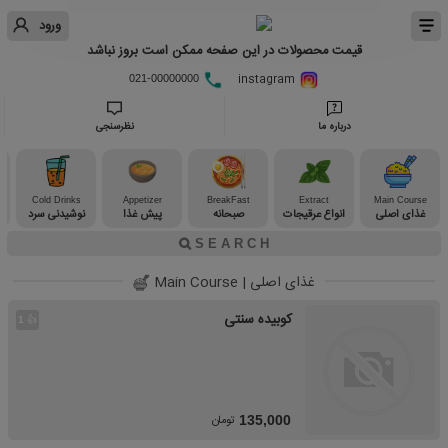
ورود
قیمت محصولات در این صفحه ممکن است بروز نباشد
instagram
021-00000000
درباره ما
نظرسنجی
Cold Drinks
Appetizer
BreakFast
Extract
Main Course
غذای اصلی
انواع عرقیجات
صبحانه
پیش غذا
نوشیدنی سرد
غذای اصلی | Main Course
کوبیده سنتی
👍
1
تومان
135,000